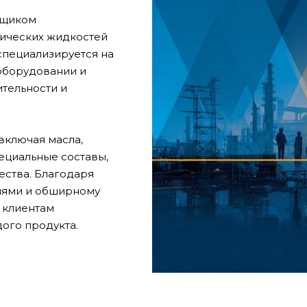
вщиком
нических жидкостей
пециализируется на
оборудовании и
тельности и
включая масла,
ециальные составы,
ства. Благодаря
лями и обширному
 клиентам
ого продукта.