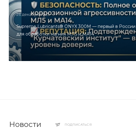
26 декабря 2025
Supreme Lubricants® ONYX 300M — первый в Росси
для обработки магния МЛ5 и МА14
Новости
ПОДПИСАТЬСЯ