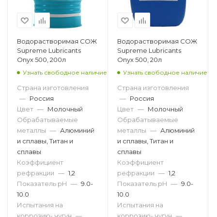
Водорастворимая СОЖ
Водорастворимая СОЖ
Supreme Lubricants
Supreme Lubricants
Onyx 500, 200л
Onyx 500, 20л
Узнать свободное наличие
Узнать свободное наличие
Страна изготовления
Страна изготовления
—
Россия
—
Россия
Цвет
—
Молочный
Цвет
—
Молочный
Обрабатываемые
Обрабатываемые
металлы
—
Алюминий
металлы
—
Алюминий
и сплавы, Титан и
и сплавы, Титан и
сплавы
сплавы
Коэффициент
Коэффициент
рефракции
—
1,2
рефракции
—
1,2
Показатель pH
—
9.0-
Показатель pH
—
9.0-
10.0
10.0
Испытания на
Испытания на
коррозию- чугун
—
коррозию- чугун
—