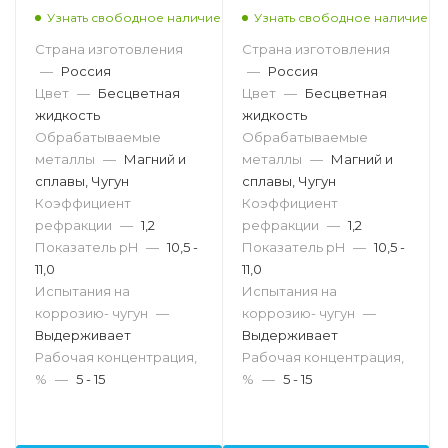
Узнать свободное наличие
Узнать свободное наличие
Страна изготовления
Страна изготовления
—
Россия
—
Россия
Цвет
—
Бесцветная
Цвет
—
Бесцветная
жидкость
жидкость
Обрабатываемые
Обрабатываемые
металлы
—
Магний и
металлы
—
Магний и
сплавы, Чугун
сплавы, Чугун
Коэффициент
Коэффициент
рефракции
—
1,2
рефракции
—
1,2
Показатель pH
—
10,5 -
Показатель pH
—
10,5 -
11,0
11,0
Испытания на
Испытания на
коррозию- чугун
—
коррозию- чугун
—
Выдерживает
Выдерживает
Рабочая концентрация,
Рабочая концентрация,
%
—
5 - 15
%
—
5 - 15