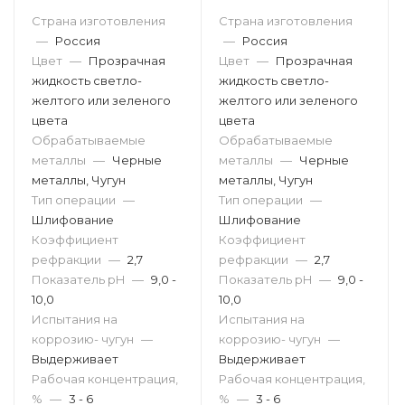
Страна изготовления
Страна изготовления
—
Россия
—
Россия
Цвет
—
Прозрачная
Цвет
—
Прозрачная
жидкость светло-
жидкость светло-
желтого или зеленого
желтого или зеленого
цвета
цвета
Обрабатываемые
Обрабатываемые
металлы
—
Черные
металлы
—
Черные
металлы, Чугун
металлы, Чугун
Тип операции
—
Тип операции
—
Шлифование
Шлифование
Коэффициент
Коэффициент
рефракции
—
2,7
рефракции
—
2,7
Показатель pH
—
9,0 -
Показатель pH
—
9,0 -
10,0
10,0
Испытания на
Испытания на
коррозию- чугун
—
коррозию- чугун
—
Выдерживает
Выдерживает
Рабочая концентрация,
Рабочая концентрация,
%
—
3 - 6
%
—
3 - 6