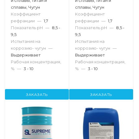
и сплавы, Титан и
и сплавы, Титан и
сплавы, Чугун
сплавы, Чугун
Коэффициент
Коэффициент
рефракции
—
1,7
рефракции
—
1,7
Показатель pH
—
8,5 -
Показатель pH
—
8,5 -
9,5
9,5
Испытания на
Испытания на
коррозию- чугун
—
коррозию- чугун
—
Выдерживает
Выдерживает
Рабочая концентрация,
Рабочая концентрация,
%
—
3 - 10
%
—
3 - 10
ЗАКАЗАТЬ
ЗАКАЗАТЬ