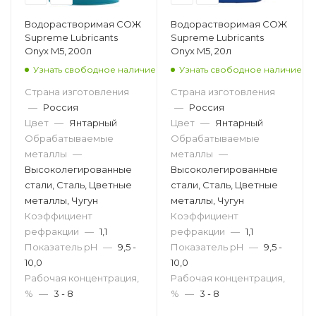
Водорастворимая СОЖ
Водорастворимая СОЖ
Supreme Lubricants
Supreme Lubricants
Onyx M5, 200л
Onyx M5, 20л
Узнать свободное наличие
Узнать свободное наличие
Страна изготовления
Страна изготовления
—
Россия
—
Россия
Цвет
—
Янтарный
Цвет
—
Янтарный
Обрабатываемые
Обрабатываемые
металлы
—
металлы
—
Высоколегированные
Высоколегированные
стали, Сталь, Цветные
стали, Сталь, Цветные
металлы, Чугун
металлы, Чугун
Коэффициент
Коэффициент
рефракции
—
1,1
рефракции
—
1,1
Показатель pH
—
9,5 -
Показатель pH
—
9,5 -
10,0
10,0
Рабочая концентрация,
Рабочая концентрация,
%
—
3 - 8
%
—
3 - 8