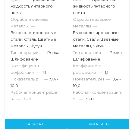
жидкость янтарного
жидкость янтарного
цвета
цвета
Обрабатываемые
Обрабатываемые
металлы
—
металлы
—
Высоколегированные
Высоколегированные
стали, Сталь, Цветные
стали, Сталь, Цветные
металлы, Чугун
металлы, Чугун
Тип операции
—
Резка,
Тип операции
—
Резка,
Шлифование
Шлифование
Коэффициент
Коэффициент
рефракции
—
1,1
рефракции
—
1,1
Показатель pH
—
9,4 -
Показатель pH
—
9,4 -
10,0
10,0
Рабочая концентрация,
Рабочая концентрация,
%
—
3 - 8
%
—
3 - 8
ЗАКАЗАТЬ
ЗАКАЗАТЬ