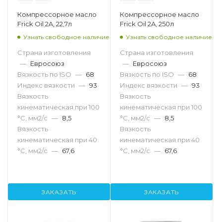
Компрессорное масло
Компрессорное масло
Frick Oil 2A, 22,7л
Frick Oil 2A, 250л
Узнать свободное наличие
Узнать свободное наличие
Страна изготовления
Страна изготовления
—
Евросоюз
—
Евросоюз
Вязкость по ISO
—
68
Вязкость по ISO
—
68
Индекс вязкости
—
93
Индекс вязкости
—
93
Вязкость
Вязкость
кинематическая при 100
кинематическая при 100
°С, мм2/с
—
8,5
°С, мм2/с
—
8,5
Вязкость
Вязкость
кинематическая при 40
кинематическая при 40
°С, мм2/с
—
67,6
°С, мм2/с
—
67,6
ЗАКАЗАТЬ
ЗАКАЗАТЬ