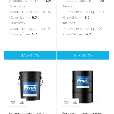
Индекс вязкости
—
106
Индекс вязкости
—
106
Вязкость
Вязкость
кинематическая при 100
кинематическая при 100
°С, мм2/с
—
8,5
°С, мм2/с
—
8,5
Вязкость
Вязкость
кинематическая при 40
кинематическая при 40
°С, мм2/с
—
62,9
°С, мм2/с
—
62,9
ЗАКАЗАТЬ
ЗАКАЗАТЬ
Компрессорное масло
Компрессорное масло