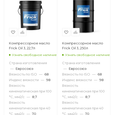
Компрессорное масло
Компрессорное масло
Frick Oil 3, 22,7л
Frick Oil 3, 250л
Узнать свободное наличие
Узнать свободное наличие
Страна изготовления
Страна изготовления
—
Евросоюз
—
Евросоюз
Вязкость по ISO
—
68
Вязкость по ISO
—
68
Индекс вязкости
—
98
Индекс вязкости
—
98
Вязкость
Вязкость
кинематическая при 100
кинематическая при 100
°С, мм2/с
—
8,7
°С, мм2/с
—
8,7
Вязкость
Вязкость
кинематическая при 40
кинематическая при 40
°С, мм2/с
—
70
°С, мм2/с
—
70