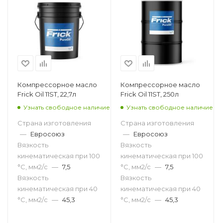
Компрессорное масло
Компрессорное масло
Frick Oil 11ST, 22,7л
Frick Oil 11ST, 250л
Узнать свободное наличие
Узнать свободное наличие
Страна изготовления
Страна изготовления
—
Евросоюз
—
Евросоюз
Вязкость
Вязкость
кинематическая при 100
кинематическая при 100
°С, мм2/с
—
7,5
°С, мм2/с
—
7,5
Вязкость
Вязкость
кинематическая при 40
кинематическая при 40
°С, мм2/с
—
45,3
°С, мм2/с
—
45,3