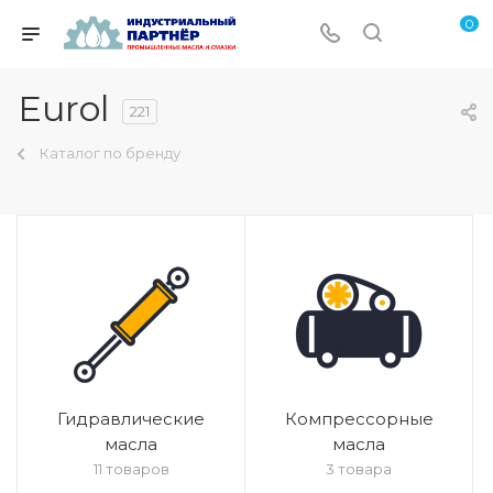
0
Eurol
221
Каталог по бренду
Гидравлические
Компрессорные
масла
масла
11 товаров
3 товара