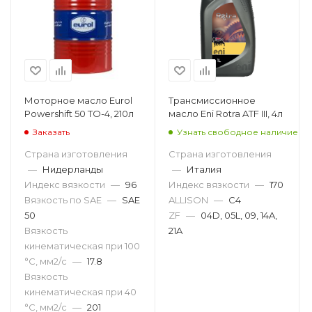
Моторное масло Eurol
Трансмиссионное
Powershift 50 TO-4, 210л
масло Eni Rotra ATF III, 4л
Заказать
Узнать свободное наличие
Страна изготовления
Страна изготовления
—
Нидерланды
—
Италия
Индекс вязкости
—
96
Индекс вязкости
—
170
Вязкость по SAE
—
SAE
ALLISON
—
C4
50
ZF
—
04D, 05L, 09, 14A,
Вязкость
21A
кинематическая при 100
°С, мм2/с
—
17.8
Вязкость
кинематическая при 40
°С, мм2/с
—
201