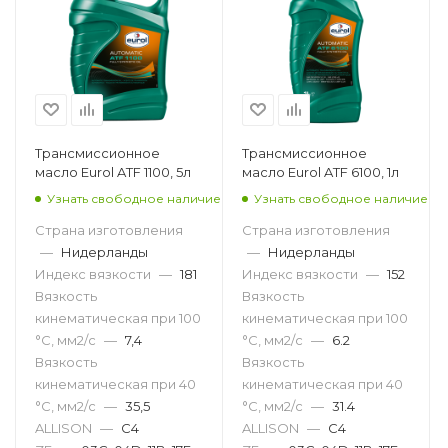
Трансмиссионное
Трансмиссионное
масло Eurol ATF 1100, 5л
масло Eurol ATF 6100, 1л
Узнать свободное наличие
Узнать свободное наличие
Страна изготовления
Страна изготовления
—
Нидерланды
—
Нидерланды
Индекс вязкости
—
181
Индекс вязкости
—
152
Вязкость
Вязкость
кинематическая при 100
кинематическая при 100
°С, мм2/с
—
7,4
°С, мм2/с
—
6.2
Вязкость
Вязкость
кинематическая при 40
кинематическая при 40
°С, мм2/с
—
35,5
°С, мм2/с
—
31.4
ALLISON
—
C4
ALLISON
—
C4