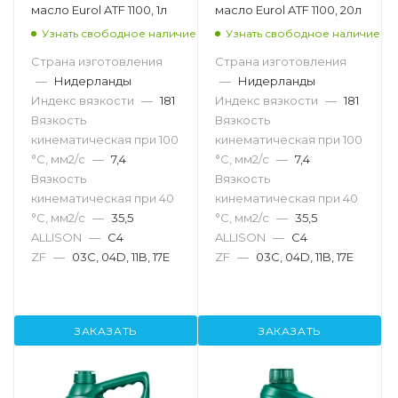
масло Eurol ATF 1100, 1л
масло Eurol ATF 1100, 20л
Узнать свободное наличие
Узнать свободное наличие
Страна изготовления
Страна изготовления
—
Нидерланды
—
Нидерланды
Индекс вязкости
—
181
Индекс вязкости
—
181
Вязкость
Вязкость
кинематическая при 100
кинематическая при 100
°С, мм2/с
—
7,4
°С, мм2/с
—
7,4
Вязкость
Вязкость
кинематическая при 40
кинематическая при 40
°С, мм2/с
—
35,5
°С, мм2/с
—
35,5
ALLISON
—
C4
ALLISON
—
C4
ZF
—
03C, 04D, 11B, 17E
ZF
—
03C, 04D, 11B, 17E
ЗАКАЗАТЬ
ЗАКАЗАТЬ