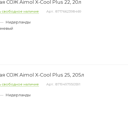
 СОЖ Aimol X-Cool Plus 22, 20л
ь свободное наличие
Арт.: 8717662398469
—
Нидерланды
чневый
 СОЖ Aimol X-Cool Plus 25, 205л
ь свободное наличие
Арт.: 8719497950591
—
Нидерланды