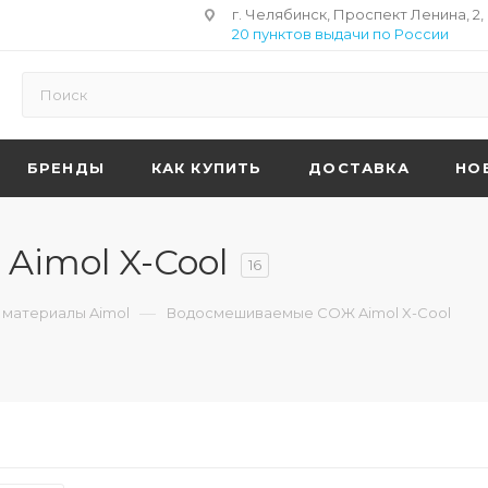
г. Челябинск, Проспект Ленина, 2,
20 пунктов выдачи по России
БРЕНДЫ
КАК КУПИТЬ
ДОСТАВКА
НО
imol X-Cool
16
—
материалы Aimol
Водосмешиваемые СОЖ Aimol X-Cool