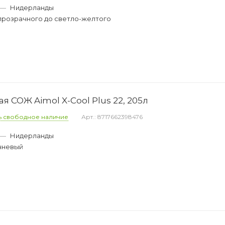
—
Нидерланды
прозрачного до светло-желтого
 СОЖ Aimol X-Cool Plus 22, 205л
ь свободное наличие
Арт.: 8717662398476
—
Нидерланды
чневый