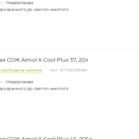
—
Нидерланды
прозрачного до светло-желтого
 СОЖ Aimol X-Cool Plus 37, 20л
ь свободное наличие
Арт.: 8717662398681
—
Нидерланды
прозрачного до светло-желтого
 СОЖ Aimol X-Cool Plus 46, 205л