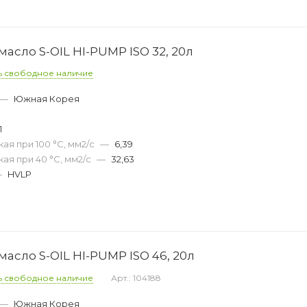
асло S-OIL HI-PUMP ISO 32, 20л
ь свободное наличие
—
Южная Корея
1
ая при 100 °С, мм2/с
—
6,39
ая при 40 °С, мм2/с
—
32,63
—
HVLP
асло S-OIL HI-PUMP ISO 46, 20л
ь свободное наличие
Арт.: 104188
—
Южная Корея