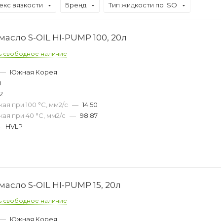
екс вязкости
Бренд
Тип жидкости по ISO
асло S-OIL HI-PUMP 100, 20л
ь свободное наличие
—
Южная Корея
0
2
ая при 100 °С, мм2/с
—
14.50
ая при 40 °С, мм2/с
—
98.87
—
HVLP
асло S-OIL HI-PUMP 15, 20л
ь свободное наличие
—
Южная Корея