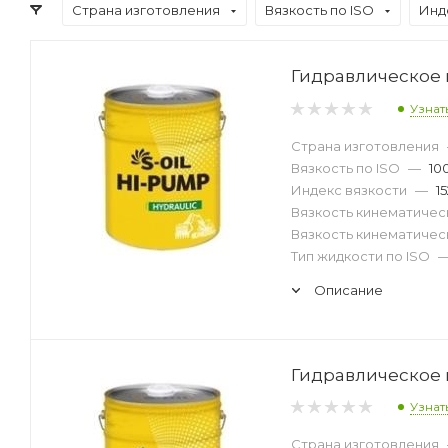
Страна изготовления
Вязкость по ISO
Инд
Гидравлическое м
Узнат
Страна изготовления
Вязкость по ISO
—
10
Индекс вязкости
—
15
Вязкость кинематическ
Вязкость кинематическ
Тип жидкости по ISO
Описание
Гидравлическое м
Узнат
Страна изготовления