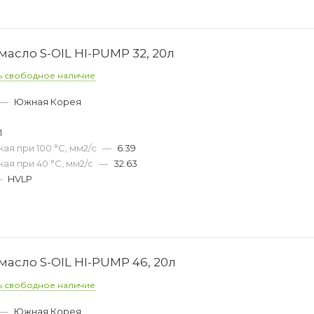
асло S-OIL HI-PUMP 32, 20л
ь свободное наличие
—
Южная Корея
1
ая при 100 °С, мм2/с
—
6.39
ая при 40 °С, мм2/с
—
32.63
—
HVLP
асло S-OIL HI-PUMP 46, 20л
ь свободное наличие
—
Южная Корея