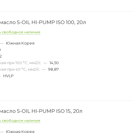
асло S-OIL HI-PUMP ISO 100, 20л
ь свободное наличие
—
Южная Корея
0
2
ая при 100 °С, мм2/с
—
14,50
ая при 40 °С, мм2/с
—
98,87
—
HVLP
асло S-OIL HI-PUMP ISO 15, 20л
ь свободное наличие
—
Южная Корея