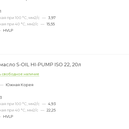
1
ая при 100 °С, мм2/с
—
3,97
ая при 40 °С, мм2/с
—
15,55
—
HVLP
асло S-OIL HI-PUMP ISO 22, 20л
ь свободное наличие
—
Южная Корея
53
ая при 100 °С, мм2/с
—
4,93
ая при 40 °С, мм2/с
—
22,25
—
HVLP