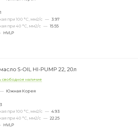
1
ая при 100 °С, мм2/с
—
3.97
ая при 40 °С, мм2/с
—
15.55
—
HVLP
асло S-OIL HI-PUMP 22, 20л
ь свободное наличие
—
Южная Корея
53
ая при 100 °С, мм2/с
—
4.93
ая при 40 °С, мм2/с
—
22.25
—
HVLP