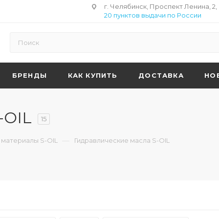
г. Челябинск, Проспект Ленина, 2,
20 пунктов выдачи по России
БРЕНДЫ
КАК КУПИТЬ
ДОСТАВКА
НО
-OIL
15
—
материалы S-OIL
Гидравлические масла S-OIL