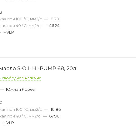
53
ая при 100 °С, мм2/с
—
8.20
ая при 40 °С, мм2/с
—
46.24
—
HVLP
асло S-OIL HI-PUMP 68, 20л
ь свободное наличие
—
Южная Корея
50
ая при 100 °С, мм2/с
—
10.86
ая при 40 °С, мм2/с
—
67.96
—
HVLP