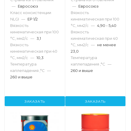
—
Евросоюз
—
Евросоюз
Класс консистенции
Вязкость
NLGI
—
EP 1/2
кинематическая при 100
Вязкость
°С, мм2/с
—
4,90 - 5,40
кинематическая при 100
Вязкость
°С, мм2/с
—
3,1
кинематическая при 40
Вязкость
°С, мм2/с
—
не менее
кинематическая при 40
23,0
°С, мм2/с
—
10,3
Температура
Температура
каплепадения ,°C
—
каплепадения ,°C
—
260 и выше
260 и выше
ЗАКАЗАТЬ
ЗАКАЗАТЬ