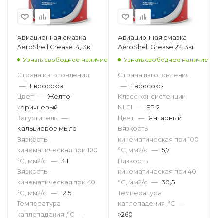
Авиационная смазка
Авиационная смазка
AeroShell Grease 14, 3кг
AeroShell Grease 22, 3кг
Узнать свободное наличие
Узнать свободное наличие
Страна изготовления
Страна изготовления
—
Евросоюз
—
Евросоюз
Цвет
—
Желто-
Класс консистенции
коричневый
NLGI
—
EP 2
Загуститель
—
Цвет
—
Янтарный
Кальциевое мыло
Вязкость
Вязкость
кинематическая при 100
кинематическая при 100
°С, мм2/с
—
5,7
°С, мм2/с
—
3.1
Вязкость
Вязкость
кинематическая при 40
кинематическая при 40
°С, мм2/с
—
30,5
°С, мм2/с
—
12.5
Температура
Температура
каплепадения ,°C
—
каплепадения ,°C
—
>260