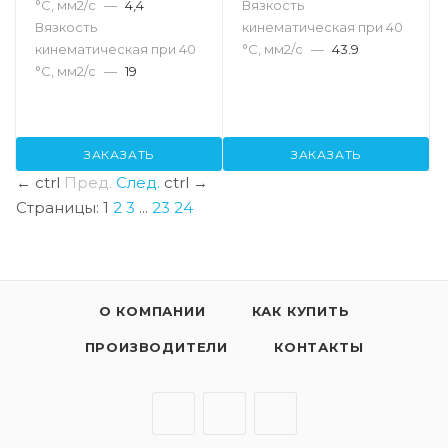
°С, мм2/с
—
4,4
Вязкость
Вязкость
кинематическая при 40
кинематическая при 40
°С, мм2/с
—
43.9
°С, мм2/с
—
19
ЗАКАЗАТЬ
ЗАКАЗАТЬ
←
ctrl
Пред.
След.
ctrl
→
Страницы:
1
2
3
...
23
24
О КОМПАНИИ
КАК КУПИТЬ
ПРОИЗВОДИТЕЛИ
КОНТАКТЫ