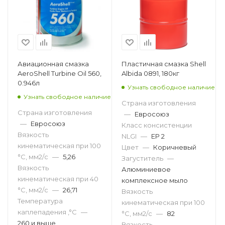
Авиационная смазка
Пластичная смазка Shell
AeroShell Turbine Oil 560,
Albida 0891, 180кг
0.946л
Узнать свободное наличие
Узнать свободное наличие
Страна изготовления
Страна изготовления
—
Евросоюз
—
Евросоюз
Класс консистенции
Вязкость
NLGI
—
EP 2
кинематическая при 100
Цвет
—
Коричневый
°С, мм2/с
—
5,26
Загуститель
—
Вязкость
Алюминиевое
кинематическая при 40
комплексное мыло
°С, мм2/с
—
26,71
Вязкость
Температура
кинематическая при 100
каплепадения ,°C
—
°С, мм2/с
—
82
260 и выше
Вязкость