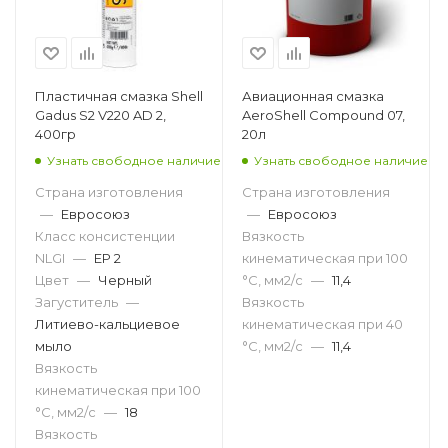
Пластичная смазка Shell
Авиационная смазка
Gadus S2 V220 AD 2,
AeroShell Compound 07,
400гр
20л
Узнать свободное наличие
Узнать свободное наличие
Страна изготовления
Страна изготовления
—
Евросоюз
—
Евросоюз
Класс консистенции
Вязкость
NLGI
—
EP 2
кинематическая при 100
Цвет
—
Черный
°С, мм2/с
—
11,4
Загуститель
—
Вязкость
Литиево-кальциевое
кинематическая при 40
мыло
°С, мм2/с
—
11,4
Вязкость
кинематическая при 100
°С, мм2/с
—
18
Вязкость