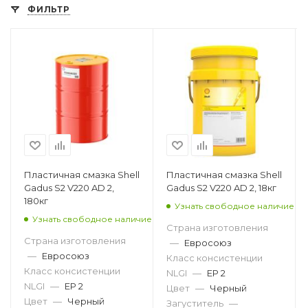
ФИЛЬТР
Пластичная смазка Shell
Пластичная смазка Shell
Gadus S2 V220 AD 2,
Gadus S2 V220 AD 2, 18кг
180кг
Узнать свободное наличие
Узнать свободное наличие
Страна изготовления
Страна изготовления
—
Евросоюз
—
Евросоюз
Класс консистенции
Класс консистенции
NLGI
—
EP 2
NLGI
—
EP 2
Цвет
—
Черный
Цвет
—
Черный
Загуститель
—