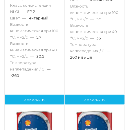
Класс консистенции
Вязкость
NLGI
—
EP 2
кинематическая при 100
Цвет
—
Янтарный
°С, мм2/с
—
5.5
Вязкость
Вязкость
кинематическая при 100
кинематическая при 40
°С, мм2/с
—
5,7
°С, мм2/с
—
35
Вязкость
Температура
кинематическая при 40
каплепадения ,°C
—
°С, мм2/с
—
30,5
260 и выше
Температура
каплепадения ,°C
—
>260
ЗАКАЗАТЬ
ЗАКАЗАТЬ