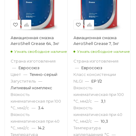
Авиационная смазка
Авиационная смазка
AeroShell Grease 64, 3кг
AeroShell Grease 7, 3кг
Узнать свободное наличие
Узнать свободное наличие
Страна изготовления
Страна изготовления
—
Евросоюз
—
Евросоюз
Цвет
—
Темно-серый
Класс консистенции
Загуститель
—
NLGI
—
EP 1/2
Литиевый комплекс
Вязкость
Вязкость
кинематическая при 100
кинематическая при 100
°С, мм2/с
—
3,1
°С, мм2/с
—
3.4
Вязкость
Вязкость
кинематическая при 40
кинематическая при 40
°С, мм2/с
—
10,3
°С, мм2/с
—
14.2
Температура
Температура
каплепадения ,°C
—