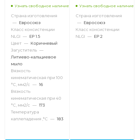
Узнать свободное наличие
Узнать свободное наличие
Страна изготовления
Страна изготовления
—
Евросоюз
—
Евросоюз
Класс консистенции
Класс консистенции
NLGI
—
EP 1.5
NLGI
—
EP 2
Цвет
—
Коричневый
Загуститель
—
Литиево-кальциевое
мыло
Вязкость
кинематическая при 100
°С, мм2/с
—
16
Вязкость
кинематическая при 40
°С, мм2/с
—
173
Температура
каплепадения ,°C
—
183