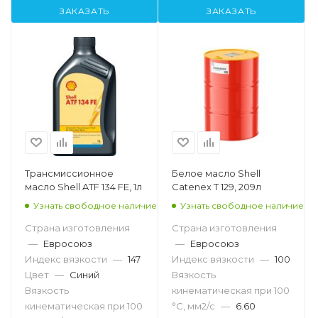
ЗАКАЗАТЬ
ЗАКАЗАТЬ
Tрансмиссионное
Белое масло Shell
масло Shell ATF 134 FE, 1л
Catenex T 129, 209л
Узнать свободное наличие
Узнать свободное наличие
Страна изготовления
Страна изготовления
—
Евросоюз
—
Евросоюз
Индекс вязкости
—
147
Индекс вязкости
—
100
Цвет
—
Синий
Вязкость
Вязкость
кинематическая при 100
кинематическая при 100
°С, мм2/с
—
6.60