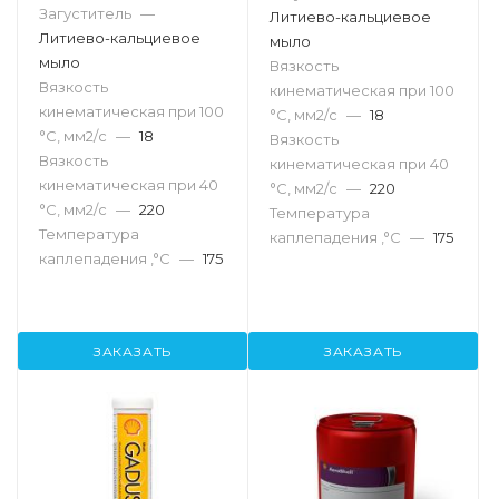
Загуститель
—
Литиево-кальциевое
Литиево-кальциевое
мыло
мыло
Вязкость
Вязкость
кинематическая при 100
кинематическая при 100
°С, мм2/с
—
18
°С, мм2/с
—
18
Вязкость
Вязкость
кинематическая при 40
кинематическая при 40
°С, мм2/с
—
220
°С, мм2/с
—
220
Температура
Температура
каплепадения ,°C
—
175
каплепадения ,°C
—
175
ЗАКАЗАТЬ
ЗАКАЗАТЬ