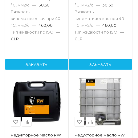
°С, мм2/с
—
30,50
°С, мм2/с
—
30,50
Вязкость
Вязкость
кинематическая при 40
кинематическая при 40
°С, мм2/с
—
460,00
°С, мм2/с
—
460,00
Тип жидкости по ISO
—
Тип жидкости по ISO
—
CLP
CLP
ЗАКАЗАТЬ
ЗАКАЗАТЬ
Редукторное масло RW
Редукторное масло RW