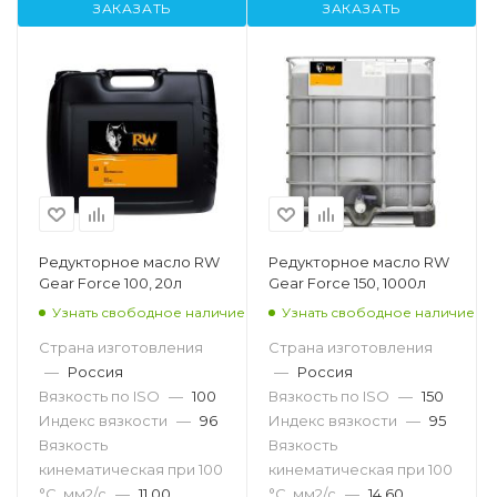
ЗАКАЗАТЬ
ЗАКАЗАТЬ
Редукторное масло RW
Редукторное масло RW
Gear Force 100, 20л
Gear Force 150, 1000л
Узнать свободное наличие
Узнать свободное наличие
Страна изготовления
Страна изготовления
—
Россия
—
Россия
Вязкость по ISO
—
100
Вязкость по ISO
—
150
Индекс вязкости
—
96
Индекс вязкости
—
95
Вязкость
Вязкость
кинематическая при 100
кинематическая при 100
°С, мм2/с
—
11,00
°С, мм2/с
—
14,60