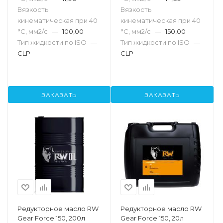
Вязкость
Вязкость
кинематическая при 40
кинематическая при 40
°С, мм2/с
—
100,00
°С, мм2/с
—
150,00
Тип жидкости по ISO
—
Тип жидкости по ISO
—
CLP
CLP
ЗАКАЗАТЬ
ЗАКАЗАТЬ
Редукторное масло RW
Редукторное масло RW
Gear Force 150, 200л
Gear Force 150, 20л