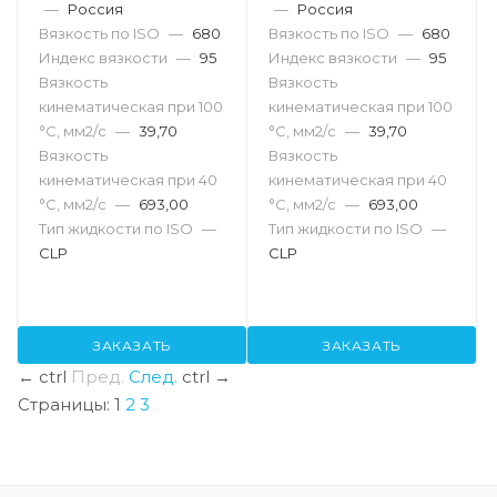
—
Россия
—
Россия
Вязкость по ISO
—
680
Вязкость по ISO
—
680
Индекс вязкости
—
95
Индекс вязкости
—
95
Вязкость
Вязкость
кинематическая при 100
кинематическая при 100
°С, мм2/с
—
39,70
°С, мм2/с
—
39,70
Вязкость
Вязкость
кинематическая при 40
кинематическая при 40
°С, мм2/с
—
693,00
°С, мм2/с
—
693,00
Тип жидкости по ISO
—
Тип жидкости по ISO
—
CLP
CLP
ЗАКАЗАТЬ
ЗАКАЗАТЬ
←
ctrl
Пред.
След.
ctrl
→
Страницы:
1
2
3