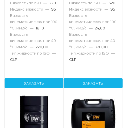
Вязкость по ISO
—
220
Вязкость по ISO
—
320
Индекс вязкости
—
95
Индекс вязкости
—
95
Вязкость
Вязкость
кинематическая при 100
кинематическая при 100
°С, мм2/с
—
18,10
°С, мм2/с
—
24,00
Вязкость
Вязкость
кинематическая при 40
кинематическая при 40
°С, мм2/с
—
220,00
°С, мм2/с
—
320,00
Тип жидкости по ISO
—
Тип жидкости по ISO
—
CLP
CLP
ЗАКАЗАТЬ
ЗАКАЗАТЬ