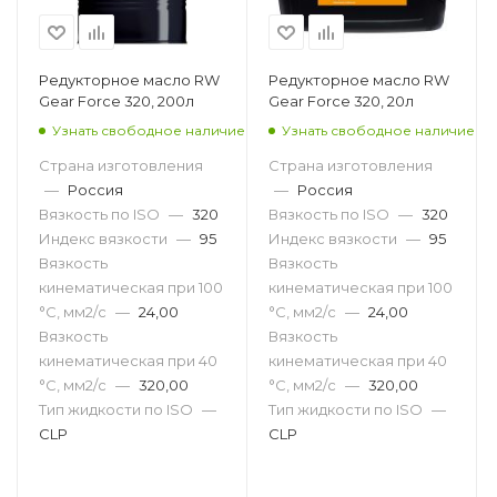
Редукторное масло RW
Редукторное масло RW
Gear Force 320, 200л
Gear Force 320, 20л
Узнать свободное наличие
Узнать свободное наличие
Страна изготовления
Страна изготовления
—
Россия
—
Россия
Вязкость по ISO
—
320
Вязкость по ISO
—
320
Индекс вязкости
—
95
Индекс вязкости
—
95
Вязкость
Вязкость
кинематическая при 100
кинематическая при 100
°С, мм2/с
—
24,00
°С, мм2/с
—
24,00
Вязкость
Вязкость
кинематическая при 40
кинематическая при 40
°С, мм2/с
—
320,00
°С, мм2/с
—
320,00
Тип жидкости по ISO
—
Тип жидкости по ISO
—
CLP
CLP