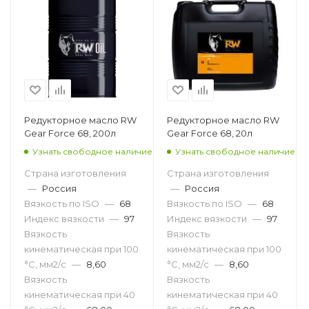
Редукторное масло RW
Редукторное масло RW
Gear Force 68, 200л
Gear Force 68, 20л
Узнать свободное наличие
Узнать свободное наличие
Страна изготовления
Страна изготовления
—
Россия
—
Россия
Вязкость по ISO
—
68
Вязкость по ISO
—
68
Индекс вязкости
—
97
Индекс вязкости
—
97
Вязкость
Вязкость
кинематическая при 100
кинематическая при 100
°С, мм2/с
—
8,60
°С, мм2/с
—
8,60
Вязкость
Вязкость
кинематическая при 40
кинематическая при 40