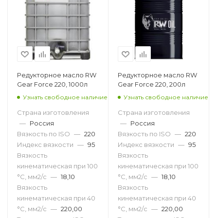
Редукторное масло RW
Редукторное масло RW
Gear Force 220, 1000л
Gear Force 220, 200л
Узнать свободное наличие
Узнать свободное наличие
Страна изготовления
Страна изготовления
—
Россия
—
Россия
Вязкость по ISO
—
220
Вязкость по ISO
—
220
Индекс вязкости
—
95
Индекс вязкости
—
95
Вязкость
Вязкость
кинематическая при 100
кинематическая при 100
°С, мм2/с
—
18,10
°С, мм2/с
—
18,10
Вязкость
Вязкость
кинематическая при 40
кинематическая при 40
°С, мм2/с
—
220,00
°С, мм2/с
—
220,00