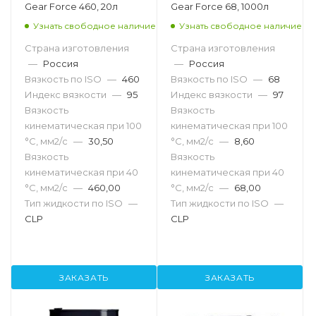
Gear Force 460, 20л
Gear Force 68, 1000л
Узнать свободное наличие
Узнать свободное наличие
Страна изготовления
Страна изготовления
—
Россия
—
Россия
Вязкость по ISO
—
460
Вязкость по ISO
—
68
Индекс вязкости
—
95
Индекс вязкости
—
97
Вязкость
Вязкость
кинематическая при 100
кинематическая при 100
°С, мм2/с
—
30,50
°С, мм2/с
—
8,60
Вязкость
Вязкость
кинематическая при 40
кинематическая при 40
°С, мм2/с
—
460,00
°С, мм2/с
—
68,00
Тип жидкости по ISO
—
Тип жидкости по ISO
—
CLP
CLP
ЗАКАЗАТЬ
ЗАКАЗАТЬ