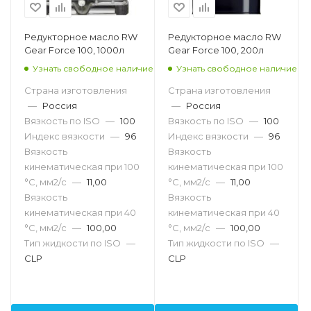
Редукторное масло RW
Редукторное масло RW
Gear Force 100, 1000л
Gear Force 100, 200л
Узнать свободное наличие
Узнать свободное наличие
Страна изготовления
Страна изготовления
—
Россия
—
Россия
Вязкость по ISO
—
100
Вязкость по ISO
—
100
Индекс вязкости
—
96
Индекс вязкости
—
96
Вязкость
Вязкость
кинематическая при 100
кинематическая при 100
°С, мм2/с
—
11,00
°С, мм2/с
—
11,00
Вязкость
Вязкость
кинематическая при 40
кинематическая при 40
°С, мм2/с
—
100,00
°С, мм2/с
—
100,00
Тип жидкости по ISO
—
Тип жидкости по ISO
—
CLP
CLP