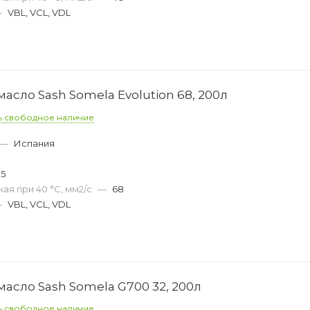
—
VBL, VCL, VDL
сло Sash Somela Evolution 68, 200л
ь свободное наличие
—
Испания
05
ая при 40 °С, мм2/с
—
68
—
VBL, VCL, VDL
асло Sash Somela G700 32, 200л
ь свободное наличие