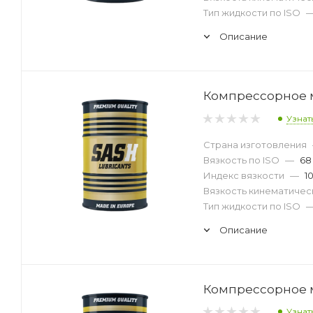
Тип жидкости по ISO
Описание
Компрессорное ма
Узнат
Страна изготовления
Вязкость по ISO
—
68
Индекс вязкости
—
1
Вязкость кинематическ
Тип жидкости по ISO
Описание
Компрессорное м
Узнат