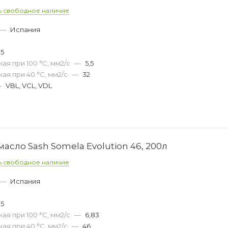
ь свободное наличие
—
Испания
05
ая при 100 °С, мм2/с
—
5,5
ая при 40 °С, мм2/с
—
32
—
VBL, VCL, VDL
сло Sash Somela Evolution 46, 200л
ь свободное наличие
—
Испания
05
ая при 100 °С, мм2/с
—
6,83
ая при 40 °С, мм2/с
—
46