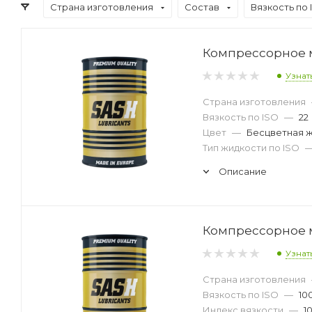
Страна изготовления
Состав
Вязкость по 
Компрессорное ма
Узнат
Страна изготовления
Вязкость по ISO
—
22
Цвет
—
Бесцветная 
Тип жидкости по ISO
Описание
Компрессорное ма
Узнат
Страна изготовления
Вязкость по ISO
—
10
Индекс вязкости
—
1