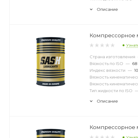
Описание
Компрессорное м
Узнат
Страна изготовления
Вязкость по ISO
—
68
Индекс вязкости
—
1
Вязкость кинематическ
Вязкость кинематическ
Тип жидкости по ISO
Описание
Компрессорное м
Узнат