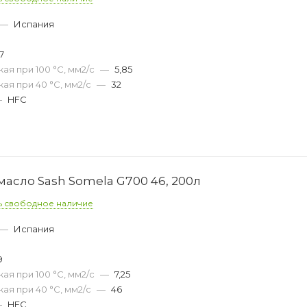
—
Испания
7
ая при 100 °С, мм2/с
—
5,85
ая при 40 °С, мм2/с
—
32
—
HFC
асло Sash Somela G700 46, 200л
ь свободное наличие
—
Испания
9
ая при 100 °С, мм2/с
—
7,25
ая при 40 °С, мм2/с
—
46
—
HFC