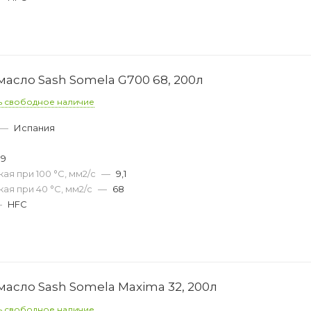
асло Sash Somela G700 68, 200л
ь свободное наличие
—
Испания
09
ая при 100 °С, мм2/с
—
9,1
ая при 40 °С, мм2/с
—
68
—
HFC
асло Sash Somela Maxima 32, 200л
ь свободное наличие