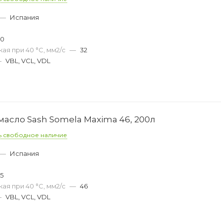
—
Испания
30
ая при 40 °С, мм2/с
—
32
—
VBL, VCL, VDL
асло Sash Somela Maxima 46, 200л
ь свободное наличие
—
Испания
35
ая при 40 °С, мм2/с
—
46
—
VBL, VCL, VDL