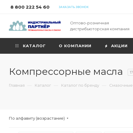
8 800 222 54 60
ЗАКАЗАТЬ ЗВОНОК
Оптово-розничная
дистрибьюторская компания
КАТАЛОГ
О КОМПАНИИ
АКЦИИ
Компрессорные масла
17
—
—
—
Главная
Каталог
Каталог по бренду
Смазочные
По алфавиту (возрастание)