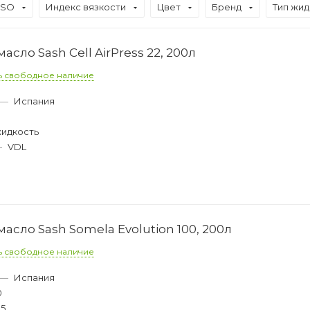
ISO
Индекс вязкости
Цвет
Бренд
Тип жид
сло Sash Cell AirPress 22, 200л
ь свободное наличие
—
Испания
жидкость
—
VDL
сло Sash Somela Evolution 100, 200л
ь свободное наличие
—
Испания
0
05