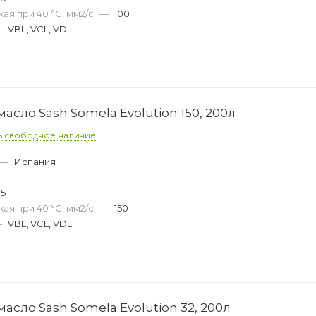
ая при 40 °С, мм2/с
—
100
—
VBL, VCL, VDL
сло Sash Somela Evolution 150, 200л
ь свободное наличие
—
Испания
0
05
ая при 40 °С, мм2/с
—
150
—
VBL, VCL, VDL
сло Sash Somela Evolution 32, 200л