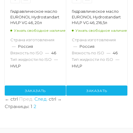
Гидравлическое масло
Гидравлическое масло
EURONOL Hydrostandart
EURONOL Hydrostandart
HVLP VG 46, 20л
HVLP VG 46, 216,5л
Узнать свободное наличие
Узнать свободное наличие
Страна изготовления
Страна изготовления
—
Россия
—
Россия
Вязкость по ISO
—
46
Вязкость по ISO
—
46
Тип жидкости по ISO
—
Тип жидкости по ISO
—
HVLP
HVLP
ЗАКАЗАТЬ
ЗАКАЗАТЬ
←
ctrl
Пред.
След.
ctrl
→
Страницы:
1
2