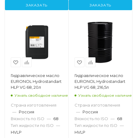
ЗАКАЗАТЬ
ЗАКАЗАТЬ
Гидравлическое масло
Гидравлическое масло
EURONOL Hydrostandart
EURONOL Hydrostandart
HLP VG 68, 20л
HLP VG 68, 216,5л
Узнать свободное наличие
Узнать свободное наличие
Страна изготовления
Страна изготовления
—
Россия
—
Россия
Вязкость по ISO
—
68
Вязкость по ISO
—
68
Тип жидкости по ISO
—
Тип жидкости по ISO
—
HVLP
HVLP