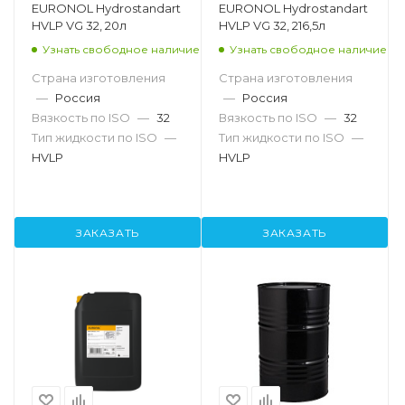
EURONOL Hydrostandart
EURONOL Hydrostandart
HVLP VG 32, 20л
HVLP VG 32, 216,5л
Узнать свободное наличие
Узнать свободное наличие
Страна изготовления
Страна изготовления
—
Россия
—
Россия
Вязкость по ISO
—
32
Вязкость по ISO
—
32
Тип жидкости по ISO
—
Тип жидкости по ISO
—
HVLP
HVLP
ЗАКАЗАТЬ
ЗАКАЗАТЬ