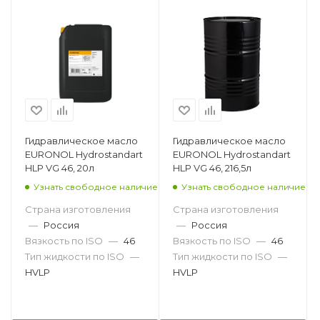
Гидравлическое масло
Гидравлическое масло
EURONOL Hydrostandart
EURONOL Hydrostandart
HLP VG 46, 20л
HLP VG 46, 216,5л
Узнать свободное наличие
Узнать свободное наличие
Страна изготовления
Страна изготовления
—
Россия
—
Россия
Вязкость по ISO
—
46
Вязкость по ISO
—
46
Тип жидкости по ISO
—
Тип жидкости по ISO
—
HVLP
HVLP