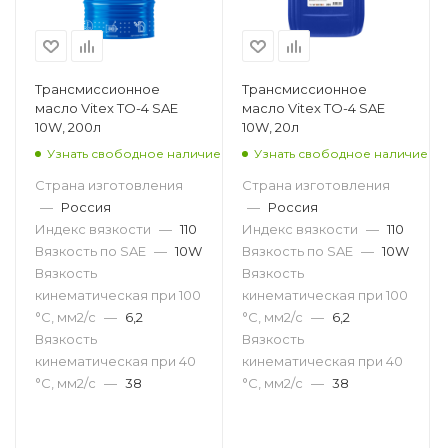
Трансмиссионное
Трансмиссионное
масло Vitex TO-4 SAE
масло Vitex TO-4 SAE
10W, 200л
10W, 20л
Узнать свободное наличие
Узнать свободное наличие
Страна изготовления
Страна изготовления
—
Россия
—
Россия
Индекс вязкости
—
110
Индекс вязкости
—
110
Вязкость по SAE
—
10W
Вязкость по SAE
—
10W
Вязкость
Вязкость
кинематическая при 100
кинематическая при 100
°С, мм2/с
—
6,2
°С, мм2/с
—
6,2
Вязкость
Вязкость
кинематическая при 40
кинематическая при 40
°С, мм2/с
—
38
°С, мм2/с
—
38