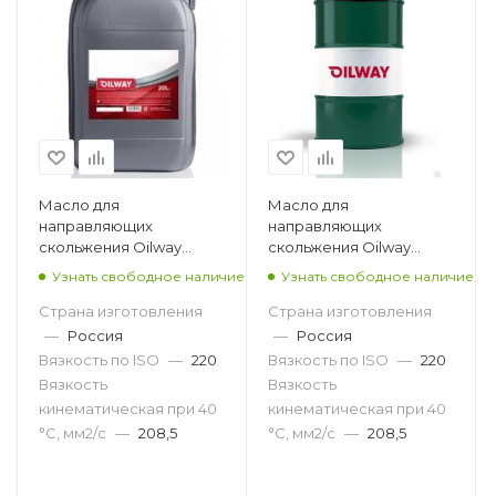
Масло для
Масло для
направляющих
направляющих
скольжения Oilway
скольжения Oilway
Sintez MNS 220, 20л
Sintez MNS 220, 216,5л
Узнать свободное наличие
Узнать свободное наличие
Страна изготовления
Страна изготовления
—
Россия
—
Россия
Вязкость по ISO
—
220
Вязкость по ISO
—
220
Вязкость
Вязкость
кинематическая при 40
кинематическая при 40
°С, мм2/с
—
208,5
°С, мм2/с
—
208,5