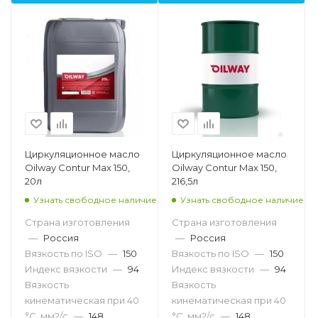
Циркуляционное масло
Циркуляционное масло
Oilway Contur Max 150,
Oilway Contur Max 150,
20л
216,5л
Узнать свободное наличие
Узнать свободное наличие
Страна изготовления
Страна изготовления
—
Россия
—
Россия
Вязкость по ISO
—
150
Вязкость по ISO
—
150
Индекс вязкости
—
94
Индекс вязкости
—
94
Вязкость
Вязкость
кинематическая при 40
кинематическая при 40
°С, мм2/с
—
148
°С, мм2/с
—
148