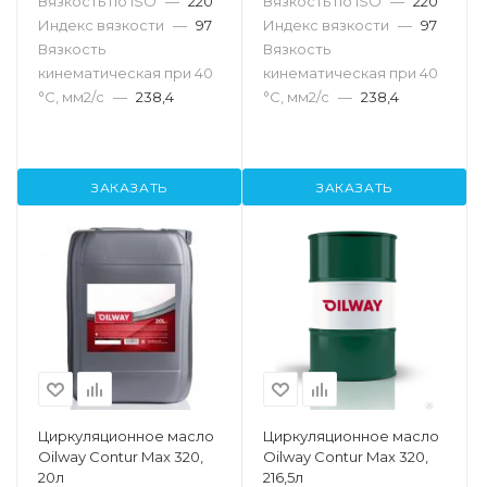
Вязкость по ISO
—
220
Вязкость по ISO
—
220
Индекс вязкости
—
97
Индекс вязкости
—
97
Вязкость
Вязкость
кинематическая при 40
кинематическая при 40
°С, мм2/с
—
238,4
°С, мм2/с
—
238,4
ЗАКАЗАТЬ
ЗАКАЗАТЬ
Циркуляционное масло
Циркуляционное масло
Oilway Contur Max 320,
Oilway Contur Max 320,
20л
216,5л