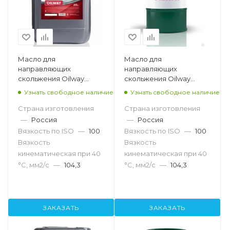
Масло для
Масло для
направляющих
направляющих
скольжения Oilway
скольжения Oilway
Sintez MNS 100, 20л
Sintez MNS 100, 216,5л
Узнать свободное наличие
Узнать свободное наличие
Страна изготовления
Страна изготовления
—
Россия
—
Россия
Вязкость по ISO
—
100
Вязкость по ISO
—
100
Вязкость
Вязкость
кинематическая при 40
кинематическая при 40
°С, мм2/с
—
104,3
°С, мм2/с
—
104,3
ЗАКАЗАТЬ
ЗАКАЗАТЬ