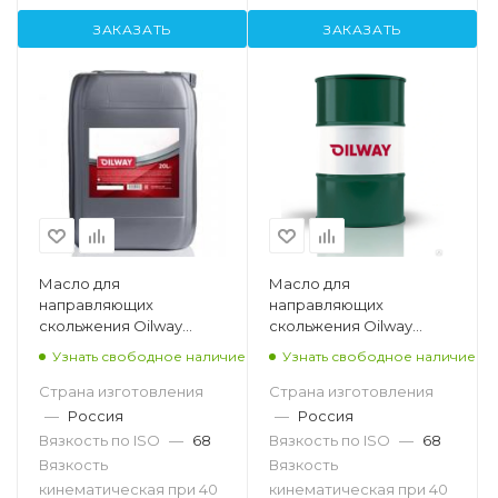
ЗАКАЗАТЬ
ЗАКАЗАТЬ
Масло для
Масло для
направляющих
направляющих
скольжения Oilway
скольжения Oilway
Sintez MNS 68, 20л
Sintez MNS 68, 216,5л
Узнать свободное наличие
Узнать свободное наличие
Страна изготовления
Страна изготовления
—
Россия
—
Россия
Вязкость по ISO
—
68
Вязкость по ISO
—
68
Вязкость
Вязкость
кинематическая при 40
кинематическая при 40