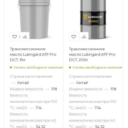
Трансмиссионное
Трансмиссионное
масло Lubrigard ATF Pro
масло Lubrigard ATF Pro
DCT, 19л
DCT, 205л
Узнать свободное наличие
Узнать свободное наличие
Страна изготовления
Страна изготовления
—
Китай
—
Китай
Индекс вязкости
—
178
Индекс вязкости
—
178
Вязкость
Вязкость
кинематическая при 100
кинематическая при 100
°С, мм2/с
—
7.14
°С, мм2/с
—
7.14
Вязкость
Вязкость
кинематическая при 40
кинематическая при 40
°С, мм2/с
—
34.32
°С, мм2/с
—
34.32