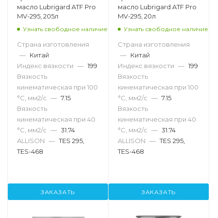
масло Lubrigard ATF Pro
масло Lubrigard ATF Pro
MV-295, 205л
MV-295, 20л
Узнать свободное наличие
Узнать свободное наличие
Страна изготовления
Страна изготовления
—
Китай
—
Китай
Индекс вязкости
—
199
Индекс вязкости
—
199
Вязкость
Вязкость
кинематическая при 100
кинематическая при 100
°С, мм2/с
—
7.15
°С, мм2/с
—
7.15
Вязкость
Вязкость
кинематическая при 40
кинематическая при 40
°С, мм2/с
—
31.74
°С, мм2/с
—
31.74
ALLISON
—
TES 295,
ALLISON
—
TES 295,
TES-468
TES-468
ЗАКАЗАТЬ
ЗАКАЗАТЬ