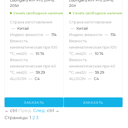
205л
20л
Узнать свободное наличие
Узнать свободное наличие
Страна изготовления
Страна изготовления
—
Китай
—
Китай
Индекс вязкости
—
174
Индекс вязкости
—
174
Вязкость
Вязкость
кинематическая при 100
кинематическая при 100
°С, мм2/с
—
10.74
°С, мм2/с
—
10.74
Вязкость
Вязкость
кинематическая при 40
кинематическая при 40
°С, мм2/с
—
59.29
°С, мм2/с
—
59.29
ALLISON
—
C4
ALLISON
—
C4
ЗАКАЗАТЬ
ЗАКАЗАТЬ
←
ctrl
Пред.
След.
ctrl
→
Страницы:
1
2
3