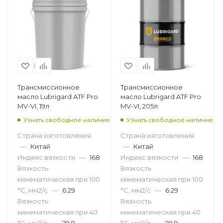
Трансмиссионное
Трансмиссионное
масло Lubrigard ATF Pro
масло Lubrigard ATF Pro
MV-VI, 19л
MV-VI, 205л
Узнать свободное наличие
Узнать свободное наличие
Страна изготовления
Страна изготовления
—
Китай
—
Китай
Индекс вязкости
—
168
Индекс вязкости
—
168
Вязкость
Вязкость
кинематическая при 100
кинематическая при 100
°С, мм2/с
—
6.29
°С, мм2/с
—
6.29
Вязкость
Вязкость
кинематическая при 40
кинематическая при 40
°С, мм2/с
—
29.9
°С, мм2/с
—
29.9