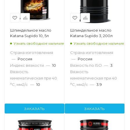
Шпиндельное масло
Шпиндельное масло
Katana Supido 10, 5л
Katana Supido 3, 200л
Узнать свободное наличие
Узнать свободное наличие
Страна изготовления
Страна изготовления
—
Россия
—
Россия
Индекс вязкости
—
10
Вязкость по ISO
—
3
Вязкость
Вязкость
кинематическая при 40
кинематическая при 40
°С, мм2/с
—
10
°С, мм2/с
—
3.9
ЗАКАЗАТЬ
ЗАКАЗАТЬ