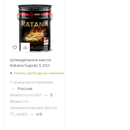
Шпиндельное масло
Katana Supido 5, 20л
Узнать свободное наличие
Страна изготовления
—
Россия
Вязкость по ISO
—
5
Вязкость
кинематическая при 40
°С, мм2/с
—
4.9