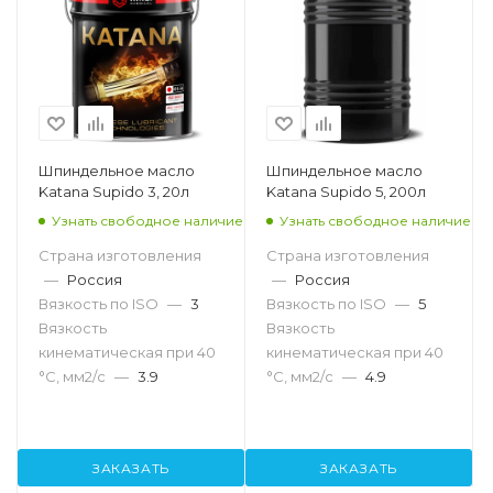
Шпиндельное масло
Шпиндельное масло
Katana Supido 3, 20л
Katana Supido 5, 200л
Узнать свободное наличие
Узнать свободное наличие
Страна изготовления
Страна изготовления
—
Россия
—
Россия
Вязкость по ISO
—
3
Вязкость по ISO
—
5
Вязкость
Вязкость
кинематическая при 40
кинематическая при 40
°С, мм2/с
—
3.9
°С, мм2/с
—
4.9
ЗАКАЗАТЬ
ЗАКАЗАТЬ