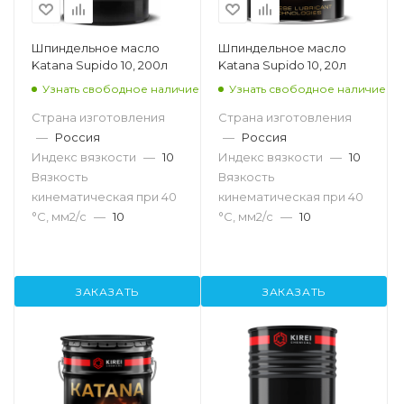
Шпиндельное масло
Шпиндельное масло
Katana Supido 10, 200л
Katana Supido 10, 20л
Узнать свободное наличие
Узнать свободное наличие
Страна изготовления
Страна изготовления
—
Россия
—
Россия
Индекс вязкости
—
10
Индекс вязкости
—
10
Вязкость
Вязкость
кинематическая при 40
кинематическая при 40
°С, мм2/с
—
10
°С, мм2/с
—
10
ЗАКАЗАТЬ
ЗАКАЗАТЬ