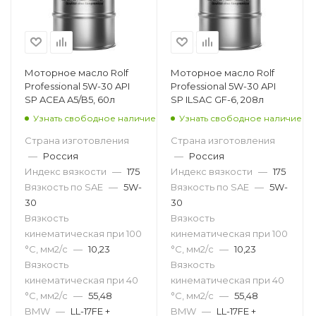
Моторное масло Rolf
Моторное масло Rolf
Professional 5W-30 API
Professional 5W-30 API
SP ACEA A5/B5, 60л
SP ILSAC GF-6, 208л
Узнать свободное наличие
Узнать свободное наличие
Страна изготовления
Страна изготовления
—
Россия
—
Россия
Индекс вязкости
—
175
Индекс вязкости
—
175
Вязкость по SAE
—
5W-
Вязкость по SAE
—
5W-
30
30
Вязкость
Вязкость
кинематическая при 100
кинематическая при 100
°С, мм2/с
—
10,23
°С, мм2/с
—
10,23
Вязкость
Вязкость
кинематическая при 40
кинематическая при 40
°С, мм2/с
—
55,48
°С, мм2/с
—
55,48
BMW
—
LL-17FE +
BMW
—
LL-17FE +