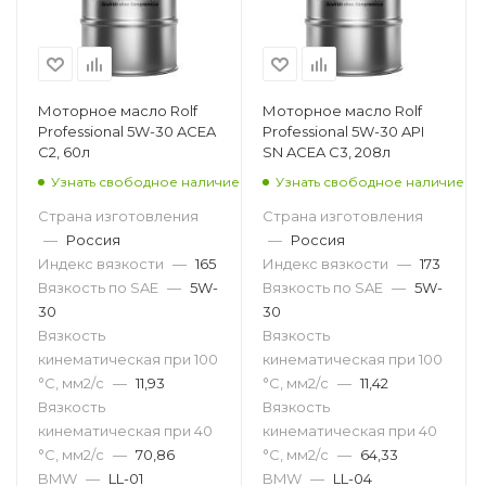
Моторное масло Rolf
Моторное масло Rolf
Professional 5W-30 ACEA
Professional 5W-30 API
C2, 60л
SN ACEA C3, 208л
Узнать свободное наличие
Узнать свободное наличие
Страна изготовления
Страна изготовления
—
Россия
—
Россия
Индекс вязкости
—
165
Индекс вязкости
—
173
Вязкость по SAE
—
5W-
Вязкость по SAE
—
5W-
30
30
Вязкость
Вязкость
кинематическая при 100
кинематическая при 100
°С, мм2/с
—
11,93
°С, мм2/с
—
11,42
Вязкость
Вязкость
кинематическая при 40
кинематическая при 40
°С, мм2/с
—
70,86
°С, мм2/с
—
64,33
BMW
—
LL-01
BMW
—
LL-04