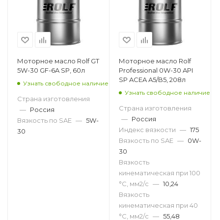
Моторное масло Rolf GT
Моторное масло Rolf
5W-30 GF-6A SP, 60л
Professional 0W-30 API
SP ACEA A5/B5, 208л
Узнать свободное наличие
Узнать свободное наличие
Страна изготовления
Страна изготовления
—
Россия
—
Россия
Вязкость по SAE
—
5W-
Индекс вязкости
—
175
30
Вязкость по SAE
—
0W-
30
Вязкость
кинематическая при 100
°С, мм2/с
—
10,24
Вязкость
кинематическая при 40
°С, мм2/с
—
55,48