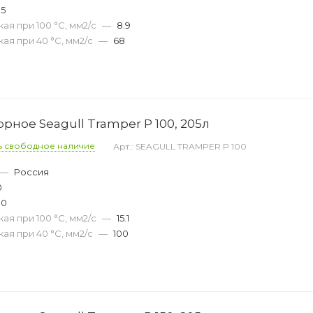
05
ая при 100 °С, мм2/с
—
8.9
ая при 40 °С, мм2/с
—
68
ное Seagull Tramper P 100, 205л
ь свободное наличие
Арт.: SEAGULL TRAMPER P 100
—
Россия
0
00
ая при 100 °С, мм2/с
—
15.1
ая при 40 °С, мм2/с
—
100