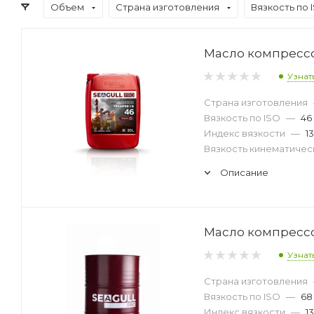
Объем
Страна изготовления
Вязкость по 
Масло компрессор
Узнат
Страна изготовления
Вязкость по ISO
—
46
Индекс вязкости
—
1
Вязкость кинематическ
Описание
Масло компрессор
Узнат
Страна изготовления
Вязкость по ISO
—
68
Индекс вязкости
—
1