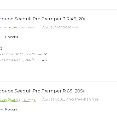
ное Seagull Pro Tramper 3 R 46, 20л
ь свободное наличие
Арт.: SLP-CR0090M-V
—
Россия
05
ая при 100 °С, мм2/с
—
6.9
ая при 40 °С, мм2/с
—
46
ное Seagull Pro Tramper R 68, 205л
ь свободное наличие
Арт.: SEAGULL PRO TRAMPER R 68
—
Россия