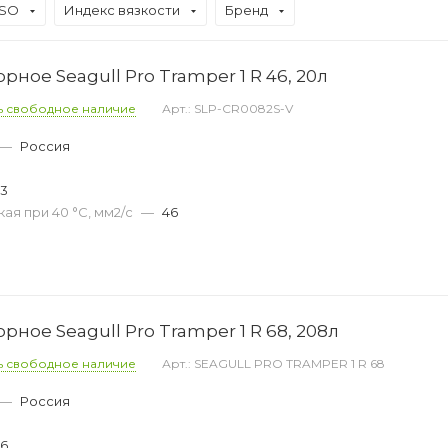
ISO
Индекс вязкости
Бренд
ное Seagull Pro Tramper 1 R 46, 20л
ь свободное наличие
Арт.: SLP-CR0082S-V
—
Россия
33
ая при 40 °С, мм2/с
—
46
ное Seagull Pro Tramper 1 R 68, 208л
ь свободное наличие
Арт.: SEAGULL PRO TRAMPER 1 R 68
—
Россия
36