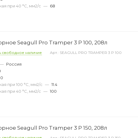
ая при 40 °С, мм2/с
—
68
ное Seagull Pro Tramper 3 P 100, 208л
ь свободное наличие
Арт.: SEAGULL PRO TRAMPER 3 P 100
—
Россия
0
00
ая при 100 °С, мм2/с
—
11.4
ая при 40 °С, мм2/с
—
100
ное Seagull Pro Tramper 3 P 150, 208л
ь свободное наличие
Арт.: SEAGULL PRO TRAMPER 3 P 150