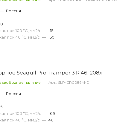
—
Россия
0
00
ая при 100 °С, мм2/с
—
15
ая при 40 °С, мм2/с
—
150
ное Seagull Pro Tramper 3 R 46, 208л
ь свободное наличие
Арт.: SLP-CR0089M-D
—
Россия
05
ая при 100 °С, мм2/с
—
6.9
ая при 40 °С, мм2/с
—
46