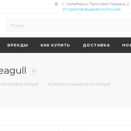
г. Челябинск, Проспект Ленина, 2,
20 пунктов выдачи по России
БРЕНДЫ
КАК КУПИТЬ
ДОСТАВКА
НО
agull
19
—
материалы Seagull
Компрессорные масла Seagull