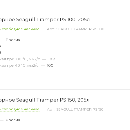
ное Seagull Tramper PS 100, 205л
ь свободное наличие
Арт.: SEAGULL TRAMPER PS 100
—
Россия
0
8
ая при 100 °С, мм2/с
—
10.2
ая при 40 °С, мм2/с
—
100
ное Seagull Tramper PS 150, 205л
ь свободное наличие
Арт.: SEAGULL TRAMPER PS 150
—
Россия
0