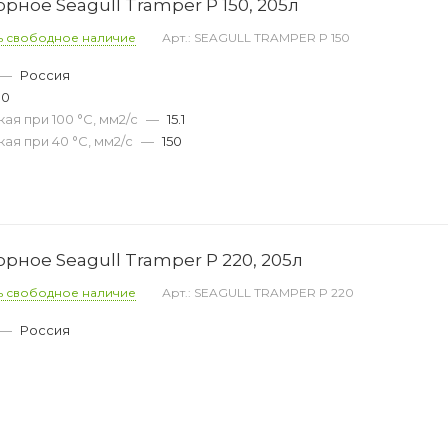
ное Seagull Tramper P 150, 205л
ь свободное наличие
Арт.: SEAGULL TRAMPER P 150
—
Россия
00
ая при 100 °С, мм2/с
—
15.1
ая при 40 °С, мм2/с
—
150
ное Seagull Tramper P 220, 205л
ь свободное наличие
Арт.: SEAGULL TRAMPER P 220
—
Россия