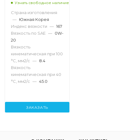
Узнать свободное наличие
Страна изготовления
—
Южная Корея
Индекс вязкости
—
167
Вязкость по SAE
—
0W-
20
Вязкость
кинематическая при 100
°С, мм2/с
—
8.4
Вязкость
кинематическая при 40
°С, мм2/с
—
45.0
ЗАКАЗАТЬ