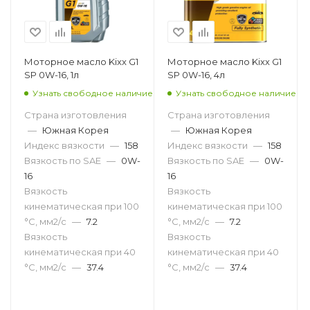
Моторное масло Kixx G1
Моторное масло Kixx G1
SP 0W-16, 1л
SP 0W-16, 4л
Узнать свободное наличие
Узнать свободное наличие
Страна изготовления
Страна изготовления
—
Южная Корея
—
Южная Корея
Индекс вязкости
—
158
Индекс вязкости
—
158
Вязкость по SAE
—
0W-
Вязкость по SAE
—
0W-
16
16
Вязкость
Вязкость
кинематическая при 100
кинематическая при 100
°С, мм2/с
—
7.2
°С, мм2/с
—
7.2
Вязкость
Вязкость
кинематическая при 40
кинематическая при 40
°С, мм2/с
—
37.4
°С, мм2/с
—
37.4