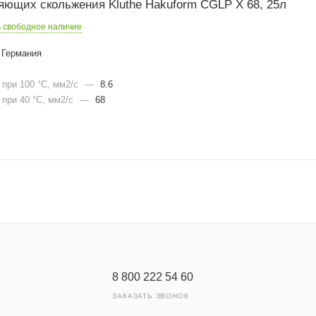
яющих скольжения Kluthe Hakuform CGLP X 68, 25л
ь свободное наличие
Германия
при 100 °С, мм2/с
—
8.6
при 40 °С, мм2/с
—
68
8 800 222 54 60
ЗАКАЗАТЬ ЗВОНОК