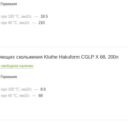
Германия
при 100 °С, мм2/с
—
18.5
при 40 °С, мм2/с
—
210
яющих скольжения Kluthe Hakuform CGLP X 68, 200л
ь свободное наличие
Германия
при 100 °С, мм2/с
—
8.6
при 40 °С, мм2/с
—
68