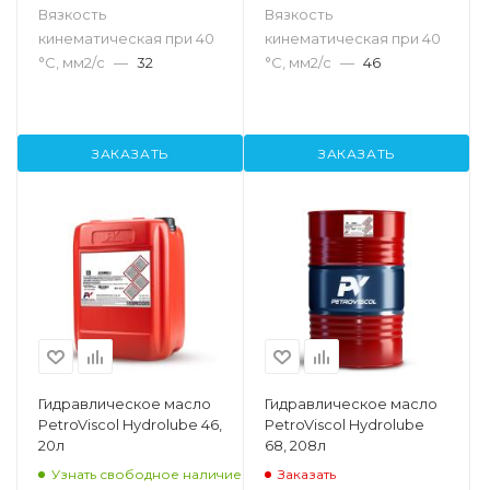
Вязкость
Вязкость
кинематическая при 40
кинематическая при 40
°С, мм2/с
—
32
°С, мм2/с
—
46
ЗАКАЗАТЬ
ЗАКАЗАТЬ
Гидравлическое масло
Гидравлическое масло
PetroViscol Hydrolube 46,
PetroViscol Hydrolube
20л
68, 208л
Узнать свободное наличие
Заказать