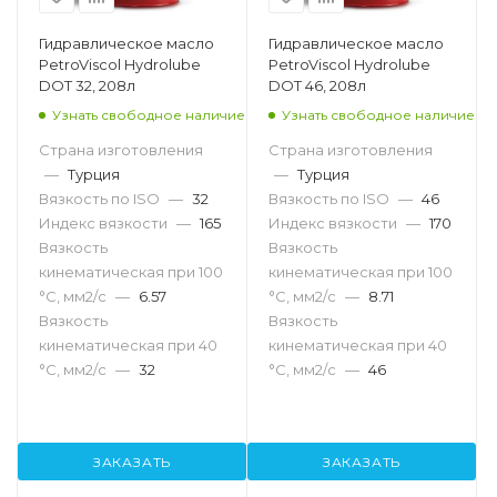
Гидравлическое масло
Гидравлическое масло
PetroViscol Hydrolube
PetroViscol Hydrolube
DOT 32, 208л
DOT 46, 208л
Узнать свободное наличие
Узнать свободное наличие
Страна изготовления
Страна изготовления
—
Турция
—
Турция
Вязкость по ISO
—
32
Вязкость по ISO
—
46
Индекс вязкости
—
165
Индекс вязкости
—
170
Вязкость
Вязкость
кинематическая при 100
кинематическая при 100
°С, мм2/с
—
6.57
°С, мм2/с
—
8.71
Вязкость
Вязкость
кинематическая при 40
кинематическая при 40
°С, мм2/с
—
32
°С, мм2/с
—
46
ЗАКАЗАТЬ
ЗАКАЗАТЬ