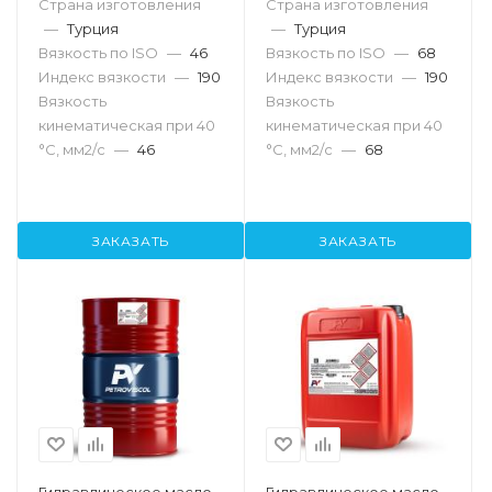
Страна изготовления
Страна изготовления
—
Турция
—
Турция
Вязкость по ISO
—
46
Вязкость по ISO
—
68
Индекс вязкости
—
190
Индекс вязкости
—
190
Вязкость
Вязкость
кинематическая при 40
кинематическая при 40
°С, мм2/с
—
46
°С, мм2/с
—
68
ЗАКАЗАТЬ
ЗАКАЗАТЬ
Гидравлическое масло
Гидравлическое масло