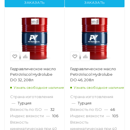
ЗАКАЗАТЬ
ЗАКАЗАТЬ
Гидравлическое масло
Гидравлическое масло
PetroViscol Hydrolube
PetroViscol Hydrolube
DO 32, 208л
DO 46, 208л
Узнать свободное наличие
Узнать свободное наличие
Страна изготовления
Страна изготовления
—
Турция
—
Турция
Вязкость по ISO
—
32
Вязкость по ISO
—
46
Индекс вязкости
—
106
Индекс вязкости
—
105
Вязкость
Вязкость
кинематическая при 40
кинематическая при 40