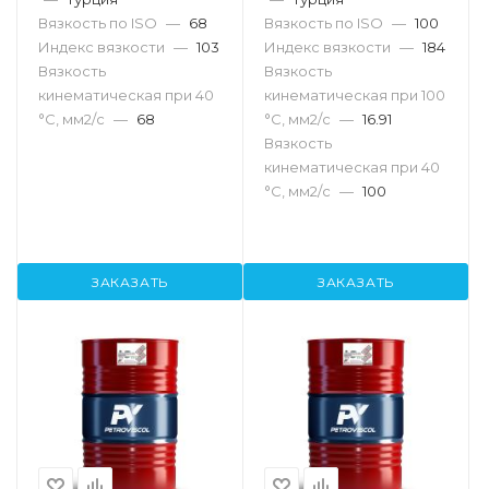
Вязкость по ISO
—
68
Вязкость по ISO
—
100
Индекс вязкости
—
103
Индекс вязкости
—
184
Вязкость
Вязкость
кинематическая при 40
кинематическая при 100
°С, мм2/с
—
68
°С, мм2/с
—
16.91
Вязкость
кинематическая при 40
°С, мм2/с
—
100
ЗАКАЗАТЬ
ЗАКАЗАТЬ