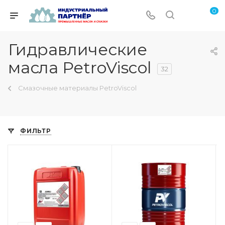
0
Гидравлические
масла PetroViscol
32
Смазочные материалы PetroViscol
ФИЛЬТР