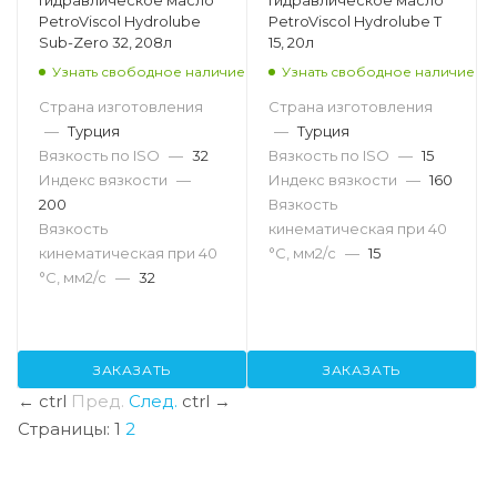
PetroViscol Hydrolube
PetroViscol Hydrolube T
Sub-Zero 32, 208л
15, 20л
Узнать свободное наличие
Узнать свободное наличие
Страна изготовления
Страна изготовления
—
Турция
—
Турция
Вязкость по ISO
—
32
Вязкость по ISO
—
15
Индекс вязкости
—
Индекс вязкости
—
160
200
Вязкость
Вязкость
кинематическая при 40
кинематическая при 40
°С, мм2/с
—
15
°С, мм2/с
—
32
ЗАКАЗАТЬ
ЗАКАЗАТЬ
←
ctrl
Пред.
След.
ctrl
→
Страницы:
1
2