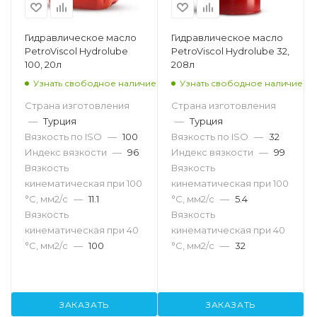
Гидравлическое масло
Гидравлическое масло
PetroViscol Hydrolube
PetroViscol Hydrolube 32,
100, 20л
208л
Узнать свободное наличие
Узнать свободное наличие
Страна изготовления
Страна изготовления
—
Турция
—
Турция
Вязкость по ISO
—
100
Вязкость по ISO
—
32
Индекс вязкости
—
96
Индекс вязкости
—
99
Вязкость
Вязкость
кинематическая при 100
кинематическая при 100
°С, мм2/с
—
11.1
°С, мм2/с
—
5.4
Вязкость
Вязкость
кинематическая при 40
кинематическая при 40
°С, мм2/с
—
100
°С, мм2/с
—
32
ЗАКАЗАТЬ
ЗАКАЗАТЬ