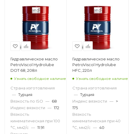
Гидравлическое масло
Гидравлическое масло
PetroViscol Hydrolube
PetroViscol Hydrolube
DOT 68, 208л
HFC, 220л
Узнать свободное наличие
Узнать свободное наличие
Страна изготовления
Страна изготовления
—
Турция
—
Турция
Вязкость по ISO
—
68
Индекс вязкости
—
>
Индекс вязкости
—
172
175
Вязкость
Вязкость
кинематическая при 100
кинематическая при 40
°С, мм2/с
—
11.91
°С, мм2/с
—
40
Вязкость