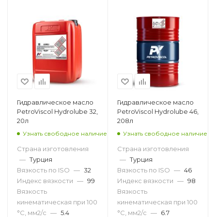
Гидравлическое масло
Гидравлическое масло
PetroViscol Hydrolube 32,
PetroViscol Hydrolube 46,
20л
208л
Узнать свободное наличие
Узнать свободное наличие
Страна изготовления
Страна изготовления
—
Турция
—
Турция
Вязкость по ISO
—
32
Вязкость по ISO
—
46
Индекс вязкости
—
99
Индекс вязкости
—
98
Вязкость
Вязкость
кинематическая при 100
кинематическая при 100
°С, мм2/с
—
5.4
°С, мм2/с
—
6.7