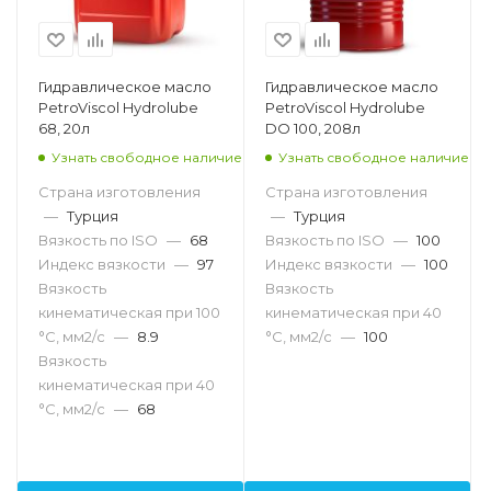
Гидравлическое масло
Гидравлическое масло
PetroViscol Hydrolube
PetroViscol Hydrolube
68, 20л
DO 100, 208л
Узнать свободное наличие
Узнать свободное наличие
Страна изготовления
Страна изготовления
—
Турция
—
Турция
Вязкость по ISO
—
68
Вязкость по ISO
—
100
Индекс вязкости
—
97
Индекс вязкости
—
100
Вязкость
Вязкость
кинематическая при 100
кинематическая при 40
°С, мм2/с
—
8.9
°С, мм2/с
—
100
Вязкость
кинематическая при 40
°С, мм2/с
—
68