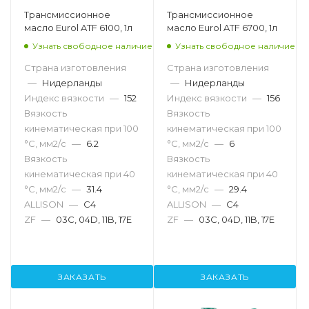
Трансмиссионное
Трансмиссионное
масло Eurol ATF 6100, 1л
масло Eurol ATF 6700, 1л
Узнать свободное наличие
Узнать свободное наличие
Страна изготовления
Страна изготовления
—
Нидерланды
—
Нидерланды
Индекс вязкости
—
152
Индекс вязкости
—
156
Вязкость
Вязкость
кинематическая при 100
кинематическая при 100
°С, мм2/с
—
6.2
°С, мм2/с
—
6
Вязкость
Вязкость
кинематическая при 40
кинематическая при 40
°С, мм2/с
—
31.4
°С, мм2/с
—
29.4
ALLISON
—
C4
ALLISON
—
C4
ZF
—
03C, 04D, 11B, 17E
ZF
—
03C, 04D, 11B, 17E
ЗАКАЗАТЬ
ЗАКАЗАТЬ