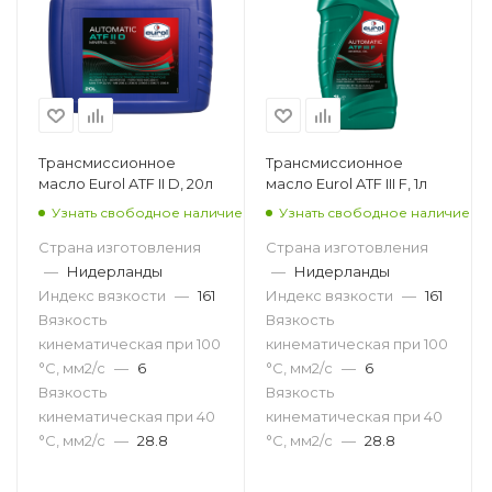
Трансмиссионное
Трансмиссионное
масло Eurol ATF II D, 20л
масло Eurol ATF III F, 1л
Узнать свободное наличие
Узнать свободное наличие
Страна изготовления
Страна изготовления
—
Нидерланды
—
Нидерланды
Индекс вязкости
—
161
Индекс вязкости
—
161
Вязкость
Вязкость
кинематическая при 100
кинематическая при 100
°С, мм2/с
—
6
°С, мм2/с
—
6
Вязкость
Вязкость
кинематическая при 40
кинематическая при 40
°С, мм2/с
—
28.8
°С, мм2/с
—
28.8