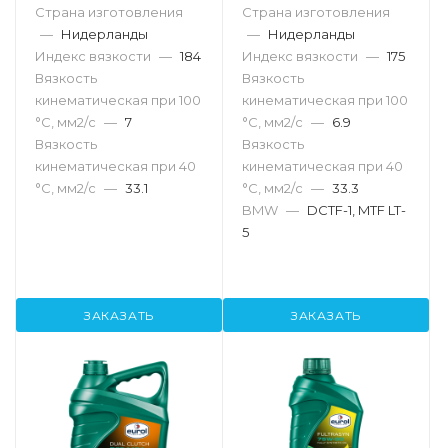
Страна изготовления
Страна изготовления
—
Нидерланды
—
Нидерланды
Индекс вязкости
—
184
Индекс вязкости
—
175
Вязкость
Вязкость
кинематическая при 100
кинематическая при 100
°С, мм2/с
—
7
°С, мм2/с
—
6.9
Вязкость
Вязкость
кинематическая при 40
кинематическая при 40
°С, мм2/с
—
33.1
°С, мм2/с
—
33.3
BMW
—
DCTF-1, MTF LT-
5
ЗАКАЗАТЬ
ЗАКАЗАТЬ