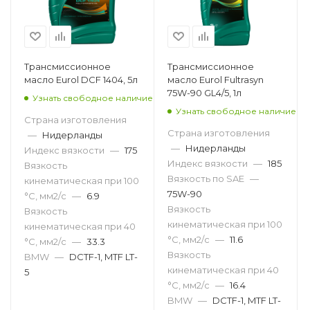
Трансмиссионное
Трансмиссионное
масло Eurol DCF 1404, 5л
масло Eurol Fultrasyn
75W-90 GL4/5, 1л
Узнать свободное наличие
Узнать свободное наличие
Страна изготовления
Страна изготовления
—
Нидерланды
—
Нидерланды
Индекс вязкости
—
175
Индекс вязкости
—
185
Вязкость
Вязкость по SAE
—
кинематическая при 100
75W-90
°С, мм2/с
—
6.9
Вязкость
Вязкость
кинематическая при 100
кинематическая при 40
°С, мм2/с
—
11.6
°С, мм2/с
—
33.3
Вязкость
BMW
—
DCTF-1, MTF LT-
кинематическая при 40
5
°С, мм2/с
—
16.4
BMW
—
DCTF-1, MTF LT-