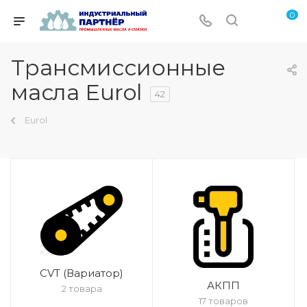
0
Трансмиссионные
масла Eurol
42
Eurol
CVT (Вариатор)
АКПП
2 товара
17 товаров