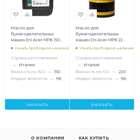
Масло для
Масло для
бумагоделательных
бумагоделательных
машин Eni Acer MPK 150,
машин Eni Acer MPK 220,
205л
205л
Узнать свободное наличие
Узнать свободное наличие
Страна изготовления
Страна изготовления
—
Италия
—
Италия
Вязкость по ISO
—
150
Вязкость по ISO
—
220
Индекс вязкости
—
96
Индекс вязкости
—
96
ЗАКАЗАТЬ
ЗАКАЗАТЬ
О КОМПАНИИ
КАК КУПИТЬ