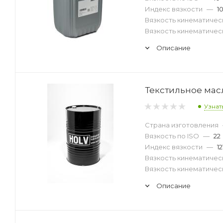
Индекс вязкости
—
1
Вязкость кинематическ
Вязкость кинематическ
Описание
Текстильное масл
Узнат
Страна изготовления
Вязкость по ISO
—
22
Индекс вязкости
—
12
Вязкость кинематическ
Вязкость кинематическ
Описание