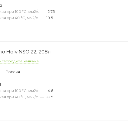
02
ая при 100 °С, мм2/с
—
2.75
ая при 40 °С, мм2/с
—
10.5
о Holv NSO 22, 208л
ь свободное наличие
—
Россия
1
ая при 100 °С, мм2/с
—
4.6
ая при 40 °С, мм2/с
—
22.5