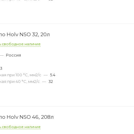
о Holv NSO 32, 20л
ь свободное наличие
—
Россия
33
ая при 100 °С, мм2/с
—
5.4
ая при 40 °С, мм2/с
—
32
о Holv NSO 46, 208л
ь свободное наличие