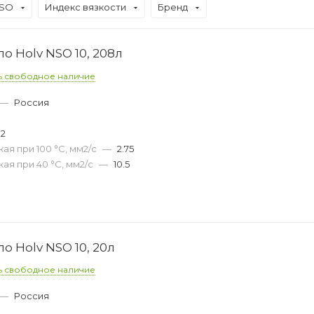
ISO
Индекс вязкости
Бренд
о Holv NSO 10, 208л
ь свободное наличие
—
Россия
02
ая при 100 °С, мм2/с
—
2.75
ая при 40 °С, мм2/с
—
10.5
о Holv NSO 10, 20л
ь свободное наличие
—
Россия