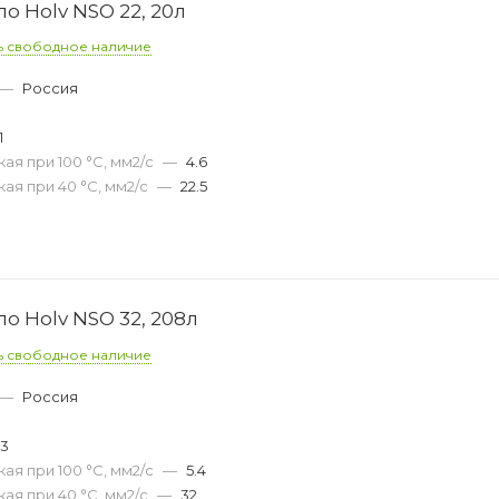
о Holv NSO 22, 20л
ь свободное наличие
—
Россия
1
ая при 100 °С, мм2/с
—
4.6
ая при 40 °С, мм2/с
—
22.5
о Holv NSO 32, 208л
ь свободное наличие
—
Россия
33
ая при 100 °С, мм2/с
—
5.4
ая при 40 °С, мм2/с
—
32