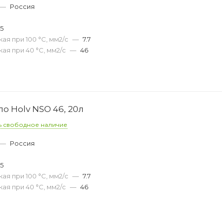
—
Россия
35
ая при 100 °С, мм2/с
—
7.7
ая при 40 °С, мм2/с
—
46
о Holv NSO 46, 20л
ь свободное наличие
—
Россия
35
ая при 100 °С, мм2/с
—
7.7
ая при 40 °С, мм2/с
—
46