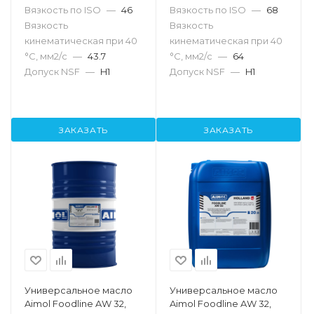
Вязкость по ISO
—
46
Вязкость по ISO
—
68
Вязкость
Вязкость
кинематическая при 40
кинематическая при 40
°С, мм2/с
—
43.7
°С, мм2/с
—
64
Допуск NSF
—
H1
Допуск NSF
—
H1
ЗАКАЗАТЬ
ЗАКАЗАТЬ
Универсальное масло
Универсальное масло
Aimol Foodline AW 32,
Aimol Foodline AW 32,