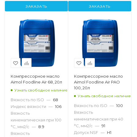
ЗАКАЗАТЬ
ЗАКАЗАТЬ
Компрессорное масло
Компрессорное масло
Aimol Foodline Air 68, 20л
Aimol Foodline Air PAO
100, 20л
Узнать свободное наличие
Узнать свободное наличие
Вязкость по ISO
—
68
Вязкость по ISO
—
100
Индекс вязкости
—
106
Вязкость
Вязкость
кинематическая при 40
кинематическая при 100
°С, мм2/с
—
91
°С, мм2/с
—
8.9
Допуск NSF
—
H1
Вязкость