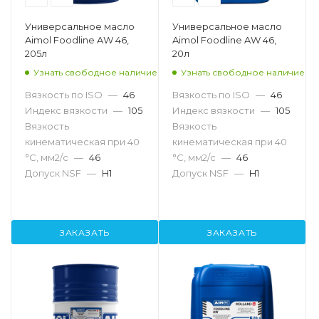
Универсальное масло
Универсальное масло
Aimol Foodline AW 46,
Aimol Foodline AW 46,
205л
20л
Узнать свободное наличие
Узнать свободное наличие
Вязкость по ISO
—
46
Вязкость по ISO
—
46
Индекс вязкости
—
105
Индекс вязкости
—
105
Вязкость
Вязкость
кинематическая при 40
кинематическая при 40
°С, мм2/с
—
46
°С, мм2/с
—
46
Допуск NSF
—
H1
Допуск NSF
—
H1
ЗАКАЗАТЬ
ЗАКАЗАТЬ