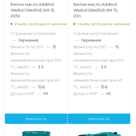
Белое масло Addinol
Белое масло Addinol
Weibol (Weißöl) WX 15,
Weibol (Weißöl) WX 15,
205л
20л
Узнать свободное наличие
Узнать свободное наличие
Страна изготовления
Страна изготовления
—
Германия
—
Германия
Вязкость по ISO
—
15
Вязкость по ISO
—
15
Вязкость
Вязкость
кинематическая при 100
кинематическая при 100
°С, мм2/с
—
3.5
°С, мм2/с
—
3.5
Вязкость
Вязкость
кинематическая при 40
кинематическая при 40
°С, мм2/с
—
15.6
°С, мм2/с
—
15.6
Допуск NSF
—
H1
Допуск NSF
—
H1
ЗАКАЗАТЬ
ЗАКАЗАТЬ