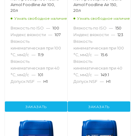
Aimol Foodline Air 100,
Aimol Foodline Air 150,
20л
20л
Узнать свободное наличие
Узнать свободное наличие
Вязкость по ISO
—
100
Вязкость по ISO
—
150
Индекс вязкости
—
107
Индекс вязкости
—
123
Вязкость
Вязкость
кинематическая при 100
кинематическая при 100
°С, мм2/с
—
11.9
°С, мм2/с
—
15.6
Вязкость
Вязкость
кинематическая при 40
кинематическая при 40
°С, мм2/с
—
101
°С, мм2/с
—
149.1
Допуск NSF
—
H1
Допуск NSF
—
H1
ЗАКАЗАТЬ
ЗАКАЗАТЬ