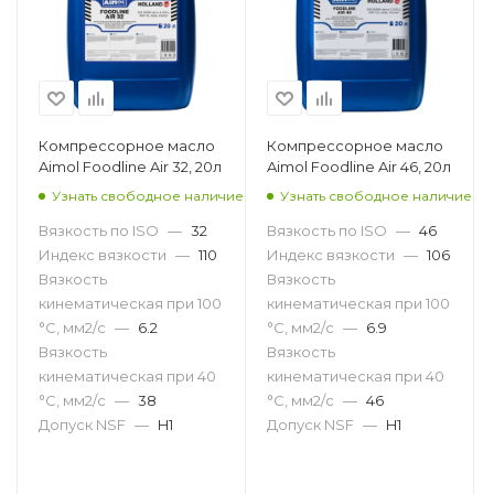
Компрессорное масло
Компрессорное масло
Aimol Foodline Air 32, 20л
Aimol Foodline Air 46, 20л
Узнать свободное наличие
Узнать свободное наличие
Вязкость по ISO
—
32
Вязкость по ISO
—
46
Индекс вязкости
—
110
Индекс вязкости
—
106
Вязкость
Вязкость
кинематическая при 100
кинематическая при 100
°С, мм2/с
—
6.2
°С, мм2/с
—
6.9
Вязкость
Вязкость
кинематическая при 40
кинематическая при 40
°С, мм2/с
—
38
°С, мм2/с
—
46
Допуск NSF
—
H1
Допуск NSF
—
H1