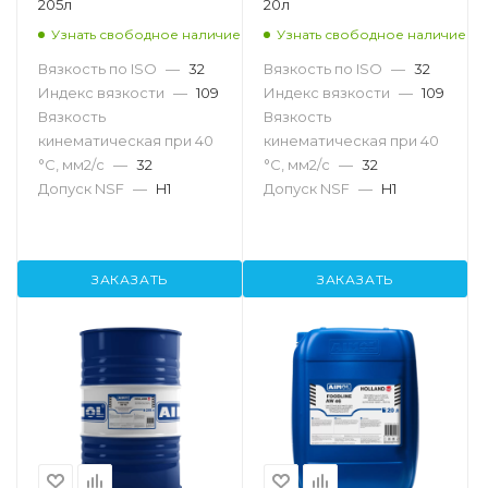
205л
20л
Узнать свободное наличие
Узнать свободное наличие
Вязкость по ISO
—
32
Вязкость по ISO
—
32
Индекс вязкости
—
109
Индекс вязкости
—
109
Вязкость
Вязкость
кинематическая при 40
кинематическая при 40
°С, мм2/с
—
32
°С, мм2/с
—
32
Допуск NSF
—
H1
Допуск NSF
—
H1
ЗАКАЗАТЬ
ЗАКАЗАТЬ