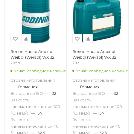
Белое масло Addinol
Белое масло Addinol
Weibol (Weißöl) WX 32,
Weibol (Weißöl) WX 32,
205л
20л
Узнать свободное наличие
Узнать свободное наличие
Страна изготовления
Страна изготовления
—
Германия
—
Германия
Вязкость по ISO
—
32
Вязкость по ISO
—
32
Вязкость
Вязкость
кинематическая при 100
кинематическая при 100
°С, мм2/с
—
5.7
°С, мм2/с
—
5.7
Вязкость
Вязкость
кинематическая при 40
кинематическая при 40
°С, мм2/с
—
32.5
°С, мм2/с
—
32.5