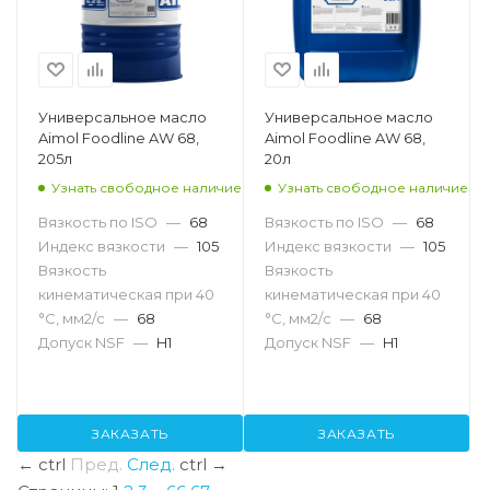
Универсальное масло
Универсальное масло
Aimol Foodline AW 68,
Aimol Foodline AW 68,
205л
20л
Узнать свободное наличие
Узнать свободное наличие
Вязкость по ISO
—
68
Вязкость по ISO
—
68
Индекс вязкости
—
105
Индекс вязкости
—
105
Вязкость
Вязкость
кинематическая при 40
кинематическая при 40
°С, мм2/с
—
68
°С, мм2/с
—
68
Допуск NSF
—
H1
Допуск NSF
—
H1
ЗАКАЗАТЬ
ЗАКАЗАТЬ
←
ctrl
Пред.
След.
ctrl
→