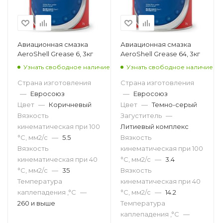
Авиационная смазка
Авиационная смазка
AeroShell Grease 6, 3кг
AeroShell Grease 64, 3кг
Узнать свободное наличие
Узнать свободное наличие
Страна изготовления
Страна изготовления
—
Евросоюз
—
Евросоюз
Цвет
—
Коричневый
Цвет
—
Темно-серый
Вязкость
Загуститель
—
кинематическая при 100
Литиевый комплекс
°С, мм2/с
—
5.5
Вязкость
Вязкость
кинематическая при 100
кинематическая при 40
°С, мм2/с
—
3.4
°С, мм2/с
—
35
Вязкость
Температура
кинематическая при 40
каплепадения ,°C
—
°С, мм2/с
—
14.2
260 и выше
Температура
каплепадения ,°C
—