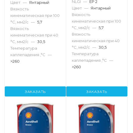
NLGI
—
EP 2
Цвет
—
Янтарный
Цвет
—
Янтарный
Вязкость
Вязкость
кинематическая при 100
кинематическая при 100
°С, мм2/с
—
5,7
°С, мм2/с
—
5,7
Вязкость
Вязкость
кинематическая при 40
кинематическая при 40
°С, мм2/с
—
30,5
°С, мм2/с
—
30,5
Температура
Температура
каплепадения ,°C
—
каплепадения ,°C
—
>260
>260
ЗАКАЗАТЬ
ЗАКАЗАТЬ