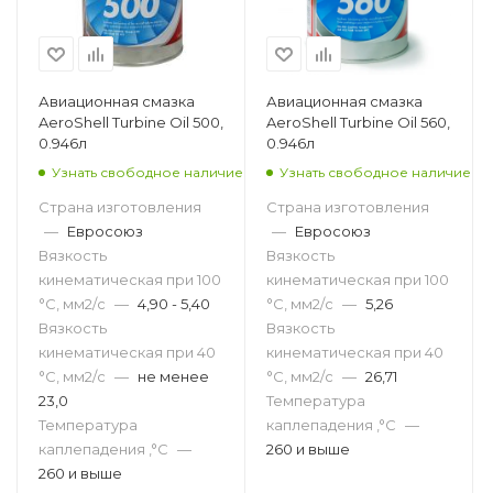
Авиационная смазка
Авиационная смазка
AeroShell Turbine Oil 500,
AeroShell Turbine Oil 560,
0.946л
0.946л
Узнать свободное наличие
Узнать свободное наличие
Страна изготовления
Страна изготовления
—
Евросоюз
—
Евросоюз
Вязкость
Вязкость
кинематическая при 100
кинематическая при 100
°С, мм2/с
—
4,90 - 5,40
°С, мм2/с
—
5,26
Вязкость
Вязкость
кинематическая при 40
кинематическая при 40
°С, мм2/с
—
не менее
°С, мм2/с
—
26,71
23,0
Температура
Температура
каплепадения ,°C
—
каплепадения ,°C
—
260 и выше
260 и выше