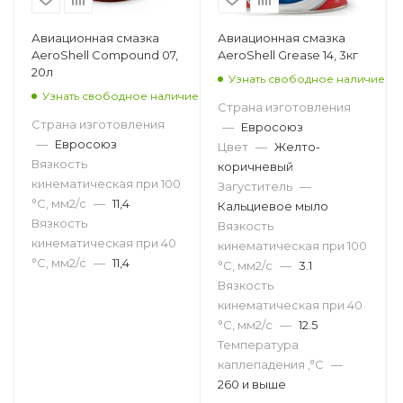
Авиационная смазка
Авиационная смазка
AeroShell Compound 07,
AeroShell Grease 14, 3кг
20л
Узнать свободное наличие
Узнать свободное наличие
Страна изготовления
Страна изготовления
—
Евросоюз
—
Евросоюз
Цвет
—
Желто-
Вязкость
коричневый
кинематическая при 100
Загуститель
—
°С, мм2/с
—
11,4
Кальциевое мыло
Вязкость
Вязкость
кинематическая при 40
кинематическая при 100
°С, мм2/с
—
11,4
°С, мм2/с
—
3.1
Вязкость
кинематическая при 40
°С, мм2/с
—
12.5
Температура
каплепадения ,°C
—
260 и выше