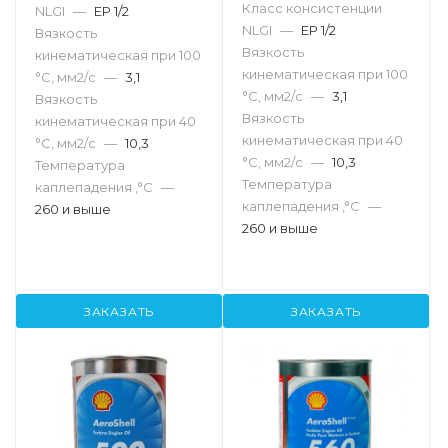
Класс консистенции
NLGI
—
EP 1/2
NLGI
—
EP 1/2
Вязкость
Вязкость
кинематическая при 100
кинематическая при 100
°С, мм2/с
—
3,1
°С, мм2/с
—
3,1
Вязкость
Вязкость
кинематическая при 40
кинематическая при 40
°С, мм2/с
—
10,3
°С, мм2/с
—
10,3
Температура
Температура
каплепадения ,°C
—
каплепадения ,°C
—
260 и выше
260 и выше
ЗАКАЗАТЬ
ЗАКАЗАТЬ