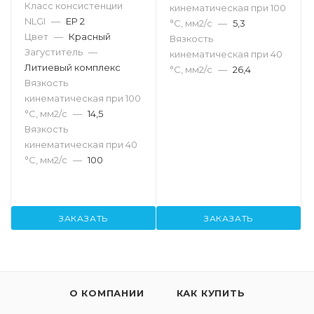
Класс консистенции
кинематическая при 100
NLGI
—
EP 2
°С, мм2/с
—
5,3
Цвет
—
Красный
Вязкость
Загуститель
—
кинематическая при 40
Литиевый комплекс
°С, мм2/с
—
26,4
Вязкость
кинематическая при 100
°С, мм2/с
—
14,5
Вязкость
кинематическая при 40
°С, мм2/с
—
100
ЗАКАЗАТЬ
ЗАКАЗАТЬ
О КОМПАНИИ
КАК КУПИТЬ