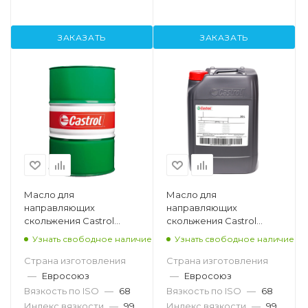
ЗАКАЗАТЬ
ЗАКАЗАТЬ
Масло для
Масло для
направляющих
направляющих
скольжения Castrol
скольжения Castrol
Magna SW 68, 208л
Magna SW 68, 20л
Узнать свободное наличие
Узнать свободное наличие
Страна изготовления
Страна изготовления
—
Евросоюз
—
Евросоюз
Вязкость по ISO
—
68
Вязкость по ISO
—
68
Индекс вязкости
—
99
Индекс вязкости
—
99