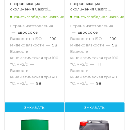
направляющих
направляющих
скольжения Castrol
скольжения Castrol
Magna SW B 100, 208л
Magna SW B 100, 20л
Узнать свободное наличие
Узнать свободное наличие
Страна изготовления
Страна изготовления
—
Евросоюз
—
Евросоюз
Вязкость по ISO
—
100
Вязкость по ISO
—
100
Индекс вязкости
—
98
Индекс вязкости
—
98
Вязкость
Вязкость
кинематическая при 100
кинематическая при 100
°С, мм2/с
—
11.1
°С, мм2/с
—
11.1
Вязкость
Вязкость
кинематическая при 40
кинематическая при 40
°С, мм2/с
—
98
°С, мм2/с
—
98
ЗАКАЗАТЬ
ЗАКАЗАТЬ