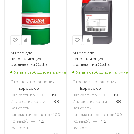
Масло для
Масло для
направляющих
направляющих
скольжения Castrol
скольжения Castrol
Magna SW D 150, 208л
Magna SW D 150, 20л
Узнать свободное наличие
Узнать свободное наличие
Страна изготовления
Страна изготовления
—
Евросоюз
—
Евросоюз
Вязкость по ISO
—
150
Вязкость по ISO
—
150
Индекс вязкости
—
98
Индекс вязкости
—
98
Вязкость
Вязкость
кинематическая при 100
кинематическая при 100
°С, мм2/с
—
14.5
°С, мм2/с
—
14.5
Вязкость
Вязкость