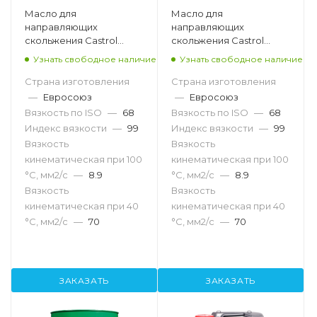
Масло для
Масло для
направляющих
направляющих
скольжения Castrol
скольжения Castrol
Magna SW B 68, 208л
Magna SW B 68, 20л
Узнать свободное наличие
Узнать свободное наличие
Страна изготовления
Страна изготовления
—
Евросоюз
—
Евросоюз
Вязкость по ISO
—
68
Вязкость по ISO
—
68
Индекс вязкости
—
99
Индекс вязкости
—
99
Вязкость
Вязкость
кинематическая при 100
кинематическая при 100
°С, мм2/с
—
8.9
°С, мм2/с
—
8.9
Вязкость
Вязкость
кинематическая при 40
кинематическая при 40
°С, мм2/с
—
70
°С, мм2/с
—
70
ЗАКАЗАТЬ
ЗАКАЗАТЬ