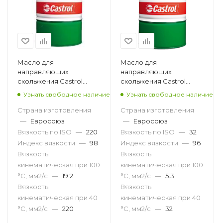
Масло для
Масло для
направляющих
направляющих
скольжения Castrol
скольжения Castrol
Magna SW 220, 208л
Magna SW 32, 208л
Узнать свободное наличие
Узнать свободное наличие
Страна изготовления
Страна изготовления
—
Евросоюз
—
Евросоюз
Вязкость по ISO
—
220
Вязкость по ISO
—
32
Индекс вязкости
—
98
Индекс вязкости
—
96
Вязкость
Вязкость
кинематическая при 100
кинематическая при 100
°С, мм2/с
—
19.2
°С, мм2/с
—
5.3
Вязкость
Вязкость
кинематическая при 40
кинематическая при 40
°С, мм2/с
—
220
°С, мм2/с
—
32