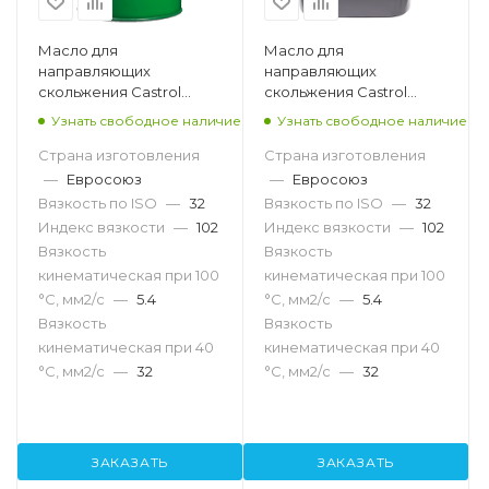
Масло для
Масло для
направляющих
направляющих
скольжения Castrol
скольжения Castrol
Magna SW D 32, 208л
Magna SW D 32, 20л
Узнать свободное наличие
Узнать свободное наличие
Страна изготовления
Страна изготовления
—
Евросоюз
—
Евросоюз
Вязкость по ISO
—
32
Вязкость по ISO
—
32
Индекс вязкости
—
102
Индекс вязкости
—
102
Вязкость
Вязкость
кинематическая при 100
кинематическая при 100
°С, мм2/с
—
5.4
°С, мм2/с
—
5.4
Вязкость
Вязкость
кинематическая при 40
кинематическая при 40
°С, мм2/с
—
32
°С, мм2/с
—
32
ЗАКАЗАТЬ
ЗАКАЗАТЬ