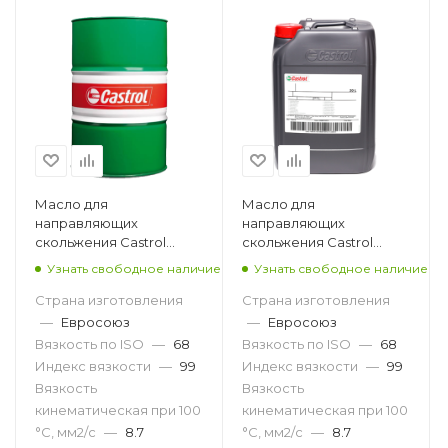
Масло для
Масло для
направляющих
направляющих
скольжения Castrol
скольжения Castrol
Magna SW D 68, 208л
Magna SW D 68, 20л
Узнать свободное наличие
Узнать свободное наличие
Страна изготовления
Страна изготовления
—
Евросоюз
—
Евросоюз
Вязкость по ISO
—
68
Вязкость по ISO
—
68
Индекс вязкости
—
99
Индекс вязкости
—
99
Вязкость
Вязкость
кинематическая при 100
кинематическая при 100
°С, мм2/с
—
8.7
°С, мм2/с
—
8.7