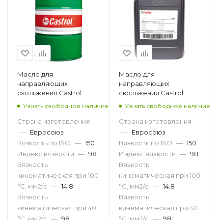
Масло для
Масло для
направляющих
направляющих
скольжения Castrol
скольжения Castrol
Magna SW B 150, 208л
Magna SW B 150, 20л
Узнать свободное наличие
Узнать свободное наличие
Страна изготовления
Страна изготовления
—
Евросоюз
—
Евросоюз
Вязкость по ISO
—
150
Вязкость по ISO
—
150
Индекс вязкости
—
98
Индекс вязкости
—
98
Вязкость
Вязкость
кинематическая при 100
кинематическая при 100
°С, мм2/с
—
14.8
°С, мм2/с
—
14.8
Вязкость
Вязкость
кинематическая при 40
кинематическая при 40
°С, мм2/с
—
98
°С, мм2/с
—
98