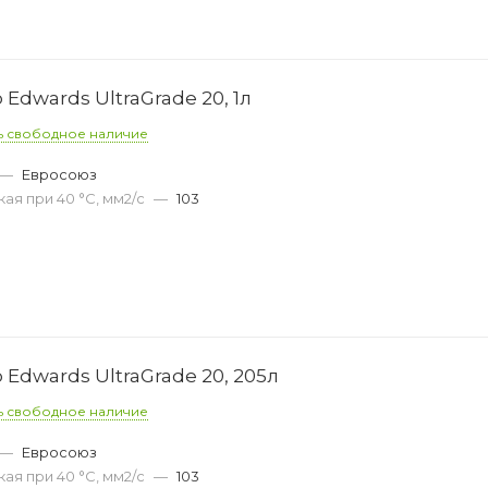
Edwards UltraGrade 20, 1л
ь свободное наличие
—
Евросоюз
ая при 40 °С, мм2/с
—
103
Edwards UltraGrade 20, 205л
ь свободное наличие
—
Евросоюз
ая при 40 °С, мм2/с
—
103