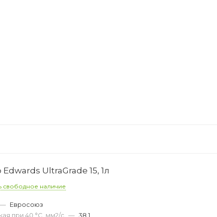
Edwards UltraGrade 15, 1л
ь свободное наличие
—
Евросоюз
ая при 40 °С, мм2/с
—
38,1