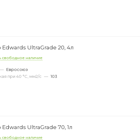
Edwards UltraGrade 20, 4л
ь свободное наличие
—
Евросоюз
ая при 40 °С, мм2/с
—
103
Edwards UltraGrade 70, 1л
ь свободное наличие