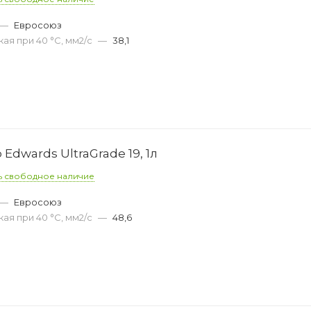
—
Евросоюз
ая при 40 °С, мм2/с
—
38,1
Edwards UltraGrade 19, 1л
ь свободное наличие
—
Евросоюз
ая при 40 °С, мм2/с
—
48,6