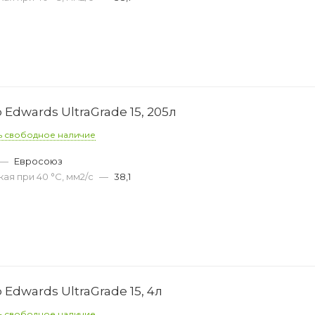
Edwards UltraGrade 15, 205л
ь свободное наличие
—
Евросоюз
ая при 40 °С, мм2/с
—
38,1
Edwards UltraGrade 15, 4л
ь свободное наличие