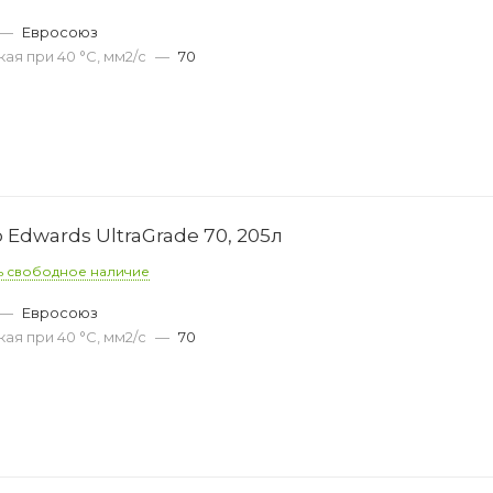
—
Евросоюз
ая при 40 °С, мм2/с
—
70
Edwards UltraGrade 70, 205л
ь свободное наличие
—
Евросоюз
ая при 40 °С, мм2/с
—
70