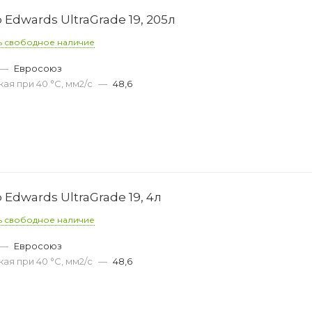
Edwards UltraGrade 19, 205л
ь свободное наличие
—
Евросоюз
ая при 40 °С, мм2/с
—
48,6
Edwards UltraGrade 19, 4л
ь свободное наличие
—
Евросоюз
ая при 40 °С, мм2/с
—
48,6