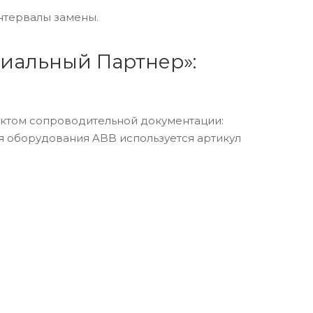
нтервалы замены.
риальный Партнер»:
ектом сопроводительной документации:
ля оборудования ABB используется артикул