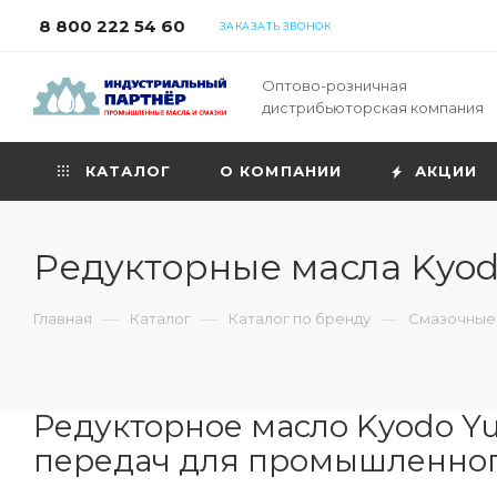
8 800 222 54 60
ЗАКАЗАТЬ ЗВОНОК
Оптово-розничная
дистрибьюторская компания
КАТАЛОГ
О КОМПАНИИ
АКЦИИ
Редукторные масла Kyod
—
—
—
Главная
Каталог
Каталог по бренду
Смазочные 
Редукторное масло Kyodo Y
передач для промышленног