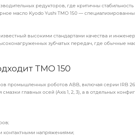
одительных редукторов, где критичны стабильность 
ное масло Kyodo Yushi TMO 150 — специализированный
а, известный высокими стандартами качества и инжен
высоконагруженных зубчатых передач, где обычные ма
одходит TMO 150
промышленных роботов ABB, включая серии IRB 260, 460,
мазки главных осей (Axis 1, 2, 3), а в отдельных конфиг
ров;
и контактными напряжениями;