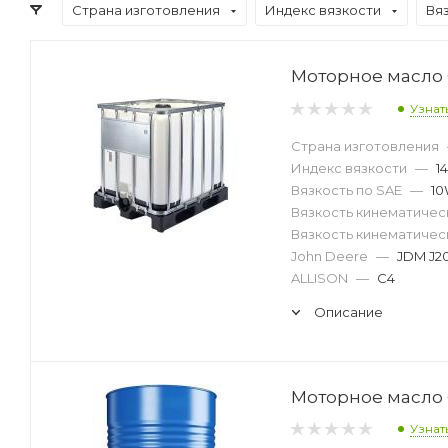
Страна изготовления
Индекс вязкости
Вя
Моторное масло 
Узнат
Страна изготовления
Индекс вязкости
—
1
Вязкость по SAE
—
10
Вязкость кинематическ
Вязкость кинематическ
John Deere
—
JDM J2
ALLISON
—
C4
Описание
Моторное масло 
Узнат