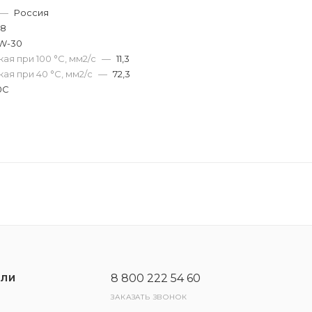
—
Россия
48
W-30
ая при 100 °С, мм2/с
—
11,3
ая при 40 °С, мм2/с
—
72,3
0C
8 800 222 54 60
ЕЛИ
ЗАКАЗАТЬ ЗВОНОК