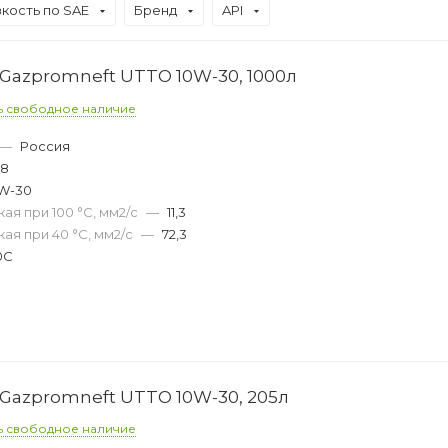
зкость по SAE
Бренд
API
Gazpromneft UTTO 10W-30, 1000л
ь свободное наличие
—
Россия
48
W-30
ая при 100 °С, мм2/с
—
11,3
ая при 40 °С, мм2/с
—
72,3
0C
Gazpromneft UTTO 10W-30, 205л
ь свободное наличие