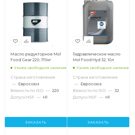
Масло редукторное Mol
Гидравлическое масло
Food Gear 220, 170кг
Mol Food Hyd 32, 10л
Узнать свободное наличие
Узнать свободное наличие
Страна изготовления
Страна изготовления
—
Евросоюз
—
Евросоюз
Вязкость по ISO
—
220
Вязкость по ISO
—
32
Допуск NSF
—
H1
Допуск NSF
—
H1
ЗАКАЗАТЬ
ЗАКАЗАТЬ