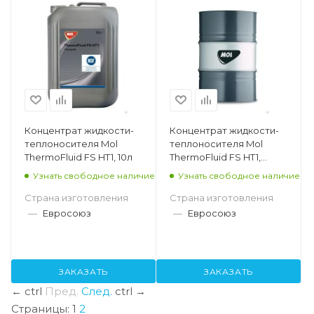
Концентрат жидкости-
Концентрат жидкости-
теплоносителя Mol
теплоносителя Mol
ThermoFluid FS HT1, 10л
ThermoFluid FS HT1,
220кг
Узнать свободное наличие
Узнать свободное наличие
Страна изготовления
Страна изготовления
—
Евросоюз
—
Евросоюз
ЗАКАЗАТЬ
ЗАКАЗАТЬ
←
ctrl
Пред.
След.
ctrl
→
Страницы:
1
2