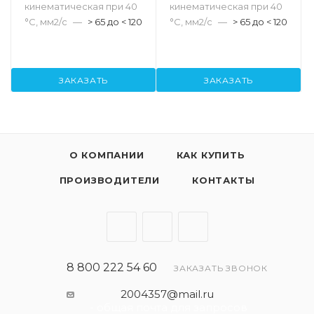
кинематическая при 40
кинематическая при 40
°С, мм2/с
—
> 65 до < 120
°С, мм2/с
—
> 65 до < 120
ЗАКАЗАТЬ
ЗАКАЗАТЬ
О КОМПАНИИ
КАК КУПИТЬ
ПРОИЗВОДИТЕЛИ
КОНТАКТЫ
8 800 222 54 60
ЗАКАЗАТЬ ЗВОНОК
2004357@mail.ru
- общая почта для запросов