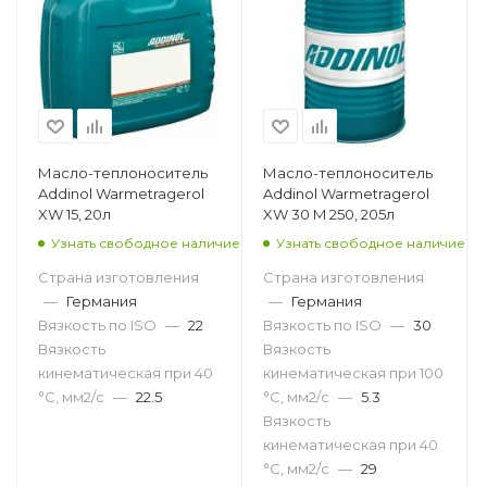
Масло-теплоноситель
Масло-теплоноситель
Addinol Warmetragerol
Addinol Warmetragerol
XW 15, 20л
XW 30 M 250, 205л
Узнать свободное наличие
Узнать свободное наличие
Страна изготовления
Страна изготовления
—
Германия
—
Германия
Вязкость по ISO
—
22
Вязкость по ISO
—
30
Вязкость
Вязкость
кинематическая при 40
кинематическая при 100
°С, мм2/с
—
22.5
°С, мм2/с
—
5.3
Вязкость
кинематическая при 40
°С, мм2/с
—
29