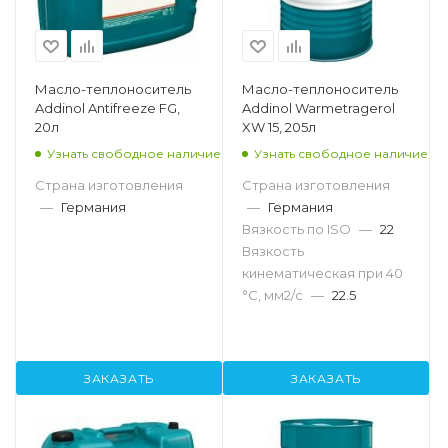
Масло-теплоноситель
Масло-теплоноситель
Addinol Antifreeze FG,
Addinol Warmetragerol
20л
XW 15, 205л
Узнать свободное наличие
Узнать свободное наличие
Страна изготовления
Страна изготовления
—
Германия
—
Германия
Вязкость по ISO
—
22
Вязкость
кинематическая при 40
°С, мм2/с
—
22.5
ЗАКАЗАТЬ
ЗАКАЗАТЬ