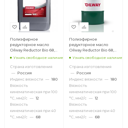
Полиэфирное
Полиэфирное
редукторное масло
редукторное масло
Oilway Reductor Bio 68,
Oilway Reductor Bio 68,
20л
216,5л
Узнать свободное наличие
Узнать свободное наличие
Страна изготовления
Страна изготовления
—
Россия
—
Россия
Индекс вязкости
—
180
Индекс вязкости
—
180
Вязкость
Вязкость
кинематическая при 100
кинематическая при 100
°С, мм2/с
—
12
°С, мм2/с
—
12
Вязкость
Вязкость
кинематическая при 40
кинематическая при 40
°С, мм2/с
—
68
°С, мм2/с
—
68