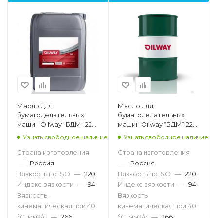
Масло для
Масло для
бумагоделательных
бумагоделательных
машин Oilway “БДМ” 220,
машин Oilway “БДМ” 220,
20л
216,5л
Узнать свободное наличие
Узнать свободное наличие
Страна изготовления
Страна изготовления
—
Россия
—
Россия
Вязкость по ISO
—
220
Вязкость по ISO
—
220
Индекс вязкости
—
94
Индекс вязкости
—
94
Вязкость
Вязкость
кинематическая при 40
кинематическая при 40
°С, мм2/с
—
266
°С, мм2/с
—
266