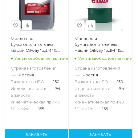
Масло для
Масло для
бумагоделательных
бумагоделательных
машин Oilway “БДМ” 150,
машин Oilway “БДМ” 150,
20л
216,5л
Узнать свободное наличие
Узнать свободное наличие
Страна изготовления
Страна изготовления
—
Россия
—
Россия
Вязкость по ISO
—
150
Вязкость по ISO
—
150
Индекс вязкости
—
94
Индекс вязкости
—
94
Вязкость
Вязкость
кинематическая при 40
кинематическая при 40
°С, мм2/с
—
155
°С, мм2/с
—
155
ЗАКАЗАТЬ
ЗАКАЗАТЬ