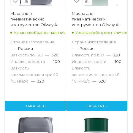
Масла для
Масла для
пневматических
пневматических
инструментов Oilway Air
инструментов Oilway Air
Tool 320, 20л
Tool 320, 216,5л
Узнать свободное наличие
Узнать свободное наличие
Страна изготовления
Страна изготовления
—
Россия
—
Россия
Вязкость по ISO
—
320
Вязкость по ISO
—
320
Индекс вязкости
—
100
Индекс вязкости
—
100
Вязкость
Вязкость
кинематическая при 40
кинематическая при 40
°С, мм2/с
—
320
°С, мм2/с
—
320
ЗАКАЗАТЬ
ЗАКАЗАТЬ