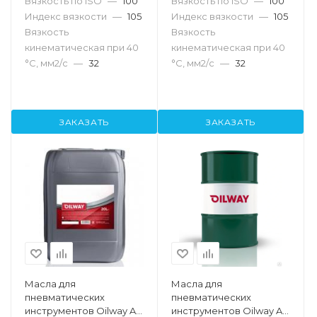
Вязкость по ISO
—
100
Вязкость по ISO
—
100
Индекс вязкости
—
105
Индекс вязкости
—
105
Вязкость
Вязкость
кинематическая при 40
кинематическая при 40
°С, мм2/с
—
32
°С, мм2/с
—
32
ЗАКАЗАТЬ
ЗАКАЗАТЬ
Масла для
Масла для
пневматических
пневматических
инструментов Oilway Air
инструментов Oilway Air