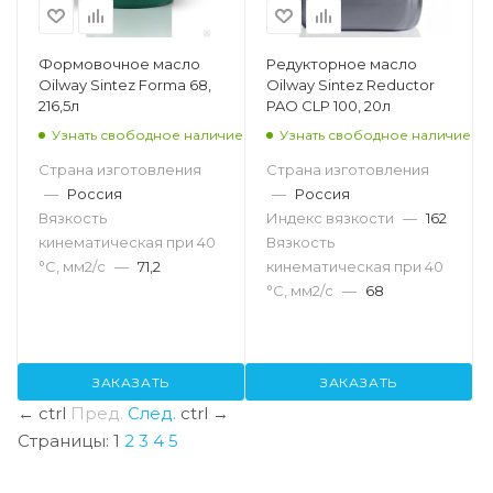
Формовочное масло
Редукторное масло
Oilway Sintez Forma 68,
Oilway Sintez Reductor
216,5л
PAO CLP 100, 20л
Узнать свободное наличие
Узнать свободное наличие
Страна изготовления
Страна изготовления
—
Россия
—
Россия
Вязкость
Индекс вязкости
—
162
кинематическая при 40
Вязкость
°С, мм2/с
—
71,2
кинематическая при 40
°С, мм2/с
—
68
ЗАКАЗАТЬ
ЗАКАЗАТЬ
←
ctrl
Пред.
След.
ctrl
→
Страницы:
1
2
3
4
5