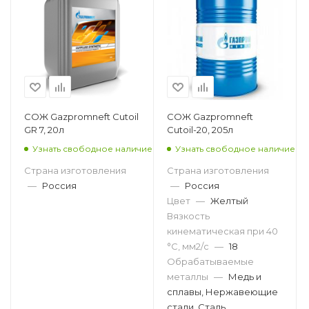
СОЖ Gazpromneft Cutoil
СОЖ Gazpromneft
GR 7, 20л
Cutoil-20, 205л
Узнать свободное наличие
Узнать свободное наличие
Страна изготовления
Страна изготовления
—
Россия
—
Россия
Цвет
—
Желтый
Вязкость
кинематическая при 40
°С, мм2/с
—
18
Обрабатываемые
металлы
—
Медь и
сплавы, Нержавеющие
стали, Сталь