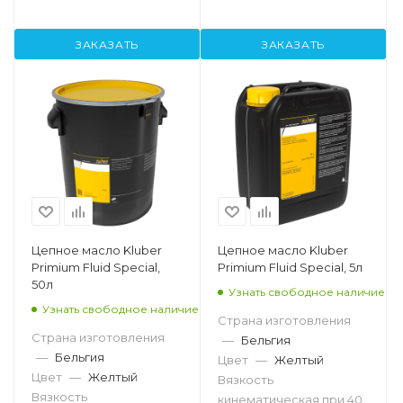
ЗАКАЗАТЬ
ЗАКАЗАТЬ
Цепное масло Kluber
Цепное масло Kluber
Primium Fluid Special,
Primium Fluid Special, 5л
50л
Узнать свободное наличие
Узнать свободное наличие
Страна изготовления
Страна изготовления
—
Бельгия
—
Бельгия
Цвет
—
Желтый
Цвет
—
Желтый
Вязкость
Вязкость
кинематическая при 40