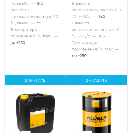
°С, мм2/с
—
8.2
Вязкость
Вязкость
кинематическая при 100
кинематическая при 40
°С, мм2/с
—
14.5
°С, мм2/с
—
55
Вязкость
Температура
кинематическая при 40
применения, °С max
—
°С, мм2/с
—
105
до +250
Температура
применения, °С max
—
до +250
ЗАКАЗАТЬ
ЗАКАЗАТЬ