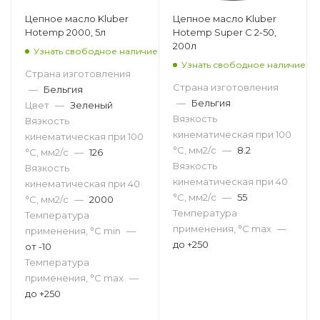
Цепное масло Kluber
Цепное масло Kluber
Hotemp 2000, 5л
Hotemp Super C 2-50,
200л
Узнать свободное наличие
Узнать свободное наличие
Страна изготовления
Страна изготовления
—
Бельгия
—
Бельгия
Цвет
—
Зеленый
Вязкость
Вязкость
кинематическая при 100
кинематическая при 100
°С, мм2/с
—
8.2
°С, мм2/с
—
126
Вязкость
Вязкость
кинематическая при 40
кинематическая при 40
°С, мм2/с
—
55
°С, мм2/с
—
2000
Температура
Температура
применения, °С max
—
применения, °С min
—
до +250
от -10
Температура
применения, °С max
—
до +250