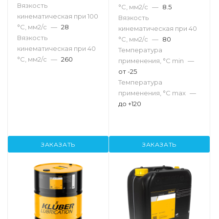
Вязкость
°С, мм2/с
—
8.5
кинематическая при 100
Вязкость
°С, мм2/с
—
28
кинематическая при 40
Вязкость
°С, мм2/с
—
80
кинематическая при 40
Температура
°С, мм2/с
—
260
применения, °С min
—
от -25
Температура
применения, °С max
—
до +120
ЗАКАЗАТЬ
ЗАКАЗАТЬ