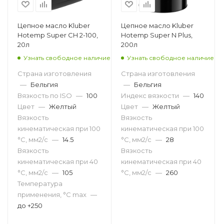
Цепное масло Kluber
Цепное масло Kluber
Hotemp Super CH 2-100,
Hotemp Super N Plus,
20л
200л
Узнать свободное наличие
Узнать свободное наличие
Страна изготовления
Страна изготовления
—
Бельгия
—
Бельгия
Вязкость по ISO
—
100
Индекс вязкости
—
140
Цвет
—
Желтый
Цвет
—
Желтый
Вязкость
Вязкость
кинематическая при 100
кинематическая при 100
°С, мм2/с
—
14.5
°С, мм2/с
—
28
Вязкость
Вязкость
кинематическая при 40
кинематическая при 40
°С, мм2/с
—
105
°С, мм2/с
—
260
Температура
применения, °С max
—
до +250