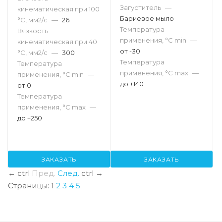
Загуститель
—
кинематическая при 100
Бариевое мыло
°С, мм2/с
—
26
Температура
Вязкость
применения, °С min
—
кинематическая при 40
от -30
°С, мм2/с
—
300
Температура
Температура
применения, °С max
—
применения, °С min
—
до +140
от 0
Температура
применения, °С max
—
до +250
ЗАКАЗАТЬ
ЗАКАЗАТЬ
←
ctrl
Пред.
След.
ctrl
→
Страницы:
1
2
3
4
5