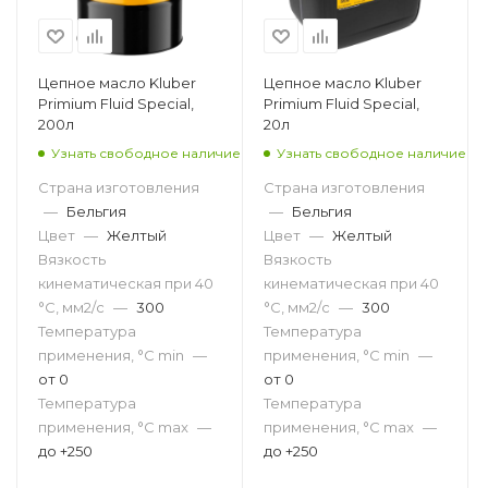
Цепное масло Kluber
Цепное масло Kluber
Primium Fluid Special,
Primium Fluid Special,
200л
20л
Узнать свободное наличие
Узнать свободное наличие
Страна изготовления
Страна изготовления
—
Бельгия
—
Бельгия
Цвет
—
Желтый
Цвет
—
Желтый
Вязкость
Вязкость
кинематическая при 40
кинематическая при 40
°С, мм2/с
—
300
°С, мм2/с
—
300
Температура
Температура
применения, °С min
—
применения, °С min
—
от 0
от 0
Температура
Температура
применения, °С max
—
применения, °С max
—
до +250
до +250