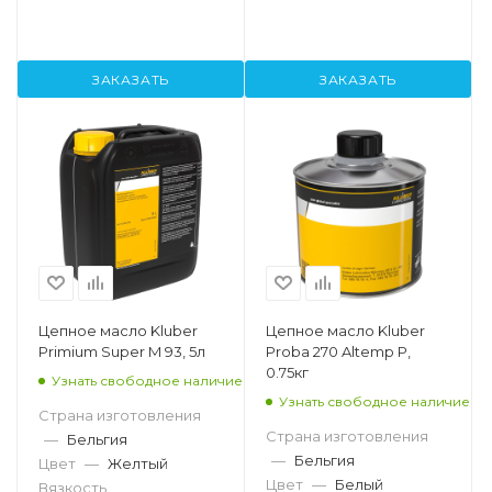
ЗАКАЗАТЬ
ЗАКАЗАТЬ
Цепное масло Kluber
Цепное масло Kluber
Primium Super M 93, 5л
Proba 270 Altemp P,
0.75кг
Узнать свободное наличие
Узнать свободное наличие
Страна изготовления
Страна изготовления
—
Бельгия
—
Бельгия
Цвет
—
Желтый
Цвет
—
Белый
Вязкость