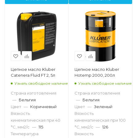
Цепное масло Kluber
Цепное масло Kluber
Catenera Fluid FT 2, 5л
Hotemp 2000, 200л
Узнать свободное наличие
Узнать свободное наличие
Страна изготовления
Страна изготовления
—
Бельгия
—
Бельгия
Цвет
—
Коричневый
Цвет
—
Зеленый
Вязкость
Вязкость
кинематическая при 40
кинематическая при 100
°С, мм2/с
—
115
°С, мм2/с
—
126
Температура
Вязкость