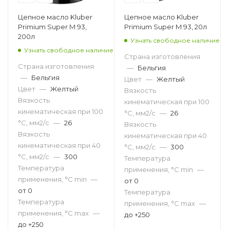
Цепное масло Kluber
Цепное масло Kluber
Primium Super M 93,
Primium Super M 93, 20л
200л
Узнать свободное наличие
Узнать свободное наличие
Страна изготовления
Страна изготовления
—
Бельгия
—
Бельгия
Цвет
—
Желтый
Цвет
—
Желтый
Вязкость
Вязкость
кинематическая при 100
кинематическая при 100
°С, мм2/с
—
26
°С, мм2/с
—
26
Вязкость
Вязкость
кинематическая при 40
кинематическая при 40
°С, мм2/с
—
300
°С, мм2/с
—
300
Температура
Температура
применения, °С min
—
применения, °С min
—
от 0
от 0
Температура
Температура
применения, °С max
—
применения, °С max
—
до +250
до +250