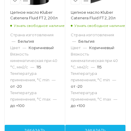
Цепное масло Kluber
Цепное масло Kluber
Catenera Fluid FT 2, 200л
Catenera Fluid FT 2, 20л
Узнать свободное наличие
Узнать свободное наличие
Страна изготовления
Страна изготовления
—
Бельгия
—
Бельгия
Цвет
—
Коричневый
Цвет
—
Коричневый
Вязкость
Вязкость
кинематическая при 40
кинематическая при 40
°С, мм2/с
—
115
°С, мм2/с
—
115
Температура
Температура
применения, °С min
—
применения, °С min
—
от -20
от -20
Температура
Температура
применения, °С max
—
применения, °С max
—
до +100
до +100
ЗАКАЗАТЬ
ЗАКАЗАТЬ