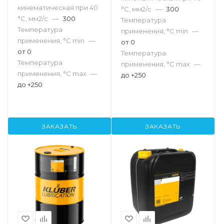
кинематическая при 40
°С, мм2/с
—
300
°С, мм2/с
—
300
Температура
Температура
применения, °С min
—
применения, °С min
—
от 0
от 0
Температура
Температура
применения, °С max
—
применения, °С max
—
до +250
до +250
ЗАКАЗАТЬ
ЗАКАЗАТЬ