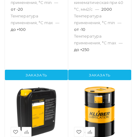
применения, °С min
—
кинематическая при 40
от -20
°С, мм2/с
—
2000
Температура
Температура
применения, °С max
—
применения, °С min
—
до +100
от -10
Температура
применения, °С max
—
до +250
ЗАКАЗАТЬ
ЗАКАЗАТЬ