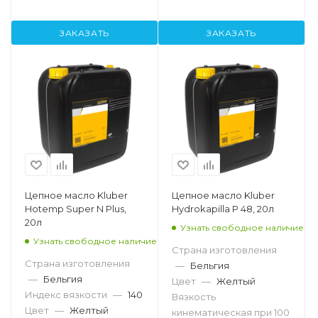
ЗАКАЗАТЬ
ЗАКАЗАТЬ
Цепное масло Kluber
Цепное масло Kluber
Hotemp Super N Plus,
Hydrokapilla P 48, 20л
20л
Узнать свободное наличие
Узнать свободное наличие
Страна изготовления
Страна изготовления
—
Бельгия
—
Бельгия
Цвет
—
Желтый
Индекс вязкости
—
140
Вязкость
Цвет
—
Желтый
кинематическая при 100