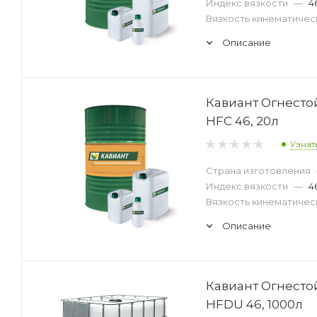
Индекс вязкости
—
4
Вязкость кинематическ
Описание
Кавиант Огнест
HFC 46, 20л
Узнат
Страна изготовления
Индекс вязкости
—
4
Вязкость кинематическ
Описание
Кавиант Огнест
HFDU 46, 1000л