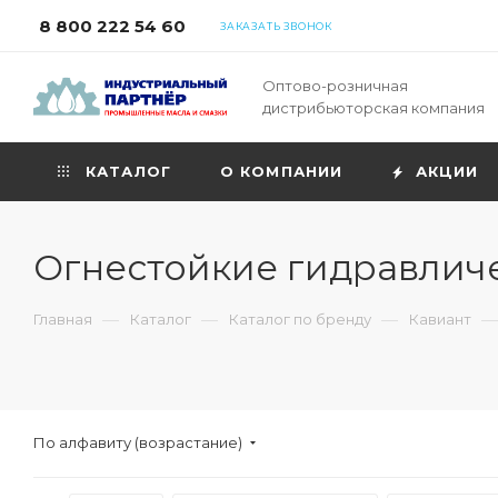
8 800 222 54 60
ЗАКАЗАТЬ ЗВОНОК
Оптово-розничная
дистрибьюторская компания
КАТАЛОГ
О КОМПАНИИ
АКЦИИ
Огнестойкие гидравлич
—
—
—
—
Главная
Каталог
Каталог по бренду
Кавиант
По алфавиту (возрастание)