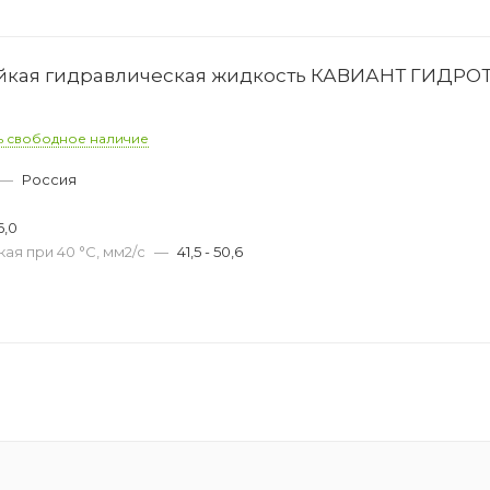
ойкая гидравлическая жидкость КАВИАНТ ГИДРО
ь свободное наличие
—
Россия
6,0
ая при 40 °С, мм2/с
—
41,5 - 50,6