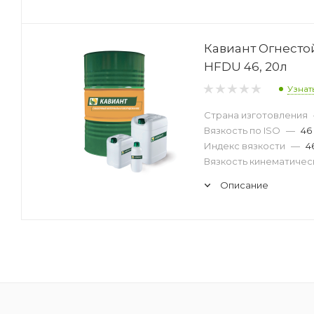
Кавиант Огнест
HFDU 46, 20л
Узнат
Страна изготовления
Вязкость по ISO
—
46
Индекс вязкости
—
4
Вязкость кинематическ
Описание