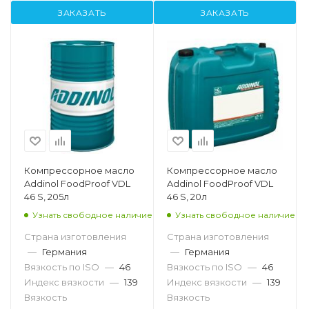
ЗАКАЗАТЬ
ЗАКАЗАТЬ
Компрессорное масло
Компрессорное масло
Addinol FoodProof VDL
Addinol FoodProof VDL
46 S, 205л
46 S, 20л
Узнать свободное наличие
Узнать свободное наличие
Страна изготовления
Страна изготовления
—
Германия
—
Германия
Вязкость по ISO
—
46
Вязкость по ISO
—
46
Индекс вязкости
—
139
Индекс вязкости
—
139
Вязкость
Вязкость