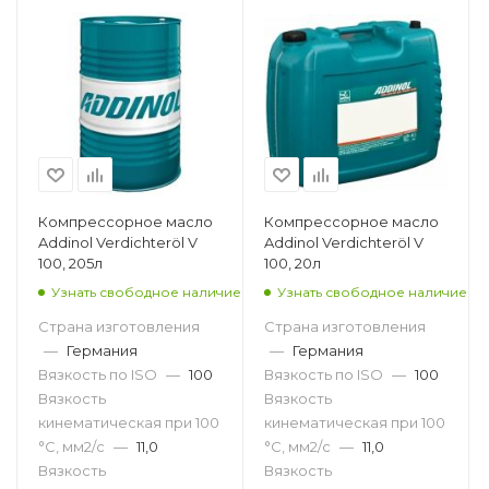
Компрессорное масло
Компрессорное масло
Addinol Verdichteröl V
Addinol Verdichteröl V
100, 205л
100, 20л
Узнать свободное наличие
Узнать свободное наличие
Страна изготовления
Страна изготовления
—
Германия
—
Германия
Вязкость по ISO
—
100
Вязкость по ISO
—
100
Вязкость
Вязкость
кинематическая при 100
кинематическая при 100
°С, мм2/с
—
11,0
°С, мм2/с
—
11,0
Вязкость
Вязкость