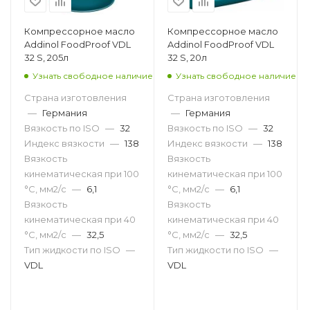
Компрессорное масло
Компрессорное масло
Addinol FoodProof VDL
Addinol FoodProof VDL
32 S, 205л
32 S, 20л
Узнать свободное наличие
Узнать свободное наличие
Страна изготовления
Страна изготовления
—
Германия
—
Германия
Вязкость по ISO
—
32
Вязкость по ISO
—
32
Индекс вязкости
—
138
Индекс вязкости
—
138
Вязкость
Вязкость
кинематическая при 100
кинематическая при 100
°С, мм2/с
—
6,1
°С, мм2/с
—
6,1
Вязкость
Вязкость
кинематическая при 40
кинематическая при 40
°С, мм2/с
—
32,5
°С, мм2/с
—
32,5
Тип жидкости по ISO
—
Тип жидкости по ISO
—
VDL
VDL