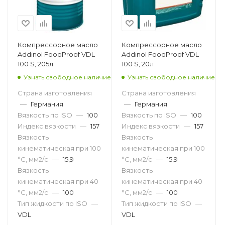
Компрессорное масло
Компрессорное масло
Addinol FoodProof VDL
Addinol FoodProof VDL
100 S, 205л
100 S, 20л
Узнать свободное наличие
Узнать свободное наличие
Страна изготовления
Страна изготовления
—
Германия
—
Германия
Вязкость по ISO
—
100
Вязкость по ISO
—
100
Индекс вязкости
—
157
Индекс вязкости
—
157
Вязкость
Вязкость
кинематическая при 100
кинематическая при 100
°С, мм2/с
—
15,9
°С, мм2/с
—
15,9
Вязкость
Вязкость
кинематическая при 40
кинематическая при 40
°С, мм2/с
—
100
°С, мм2/с
—
100
Тип жидкости по ISO
—
Тип жидкости по ISO
—
VDL
VDL