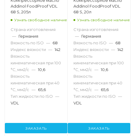
Компрессорное масло
Компрессорное масло
Addinol FoodProof VDL
Addinol FoodProof VDL
68 S, 205л
68 S, 20л
Узнать свободное наличие
Узнать свободное наличие
Страна изготовления
Страна изготовления
—
Германия
—
Германия
Вязкость по ISO
—
68
Вязкость по ISO
—
68
Индекс вязкости
—
142
Индекс вязкости
—
142
Вязкость
Вязкость
кинематическая при 100
кинематическая при 100
°С, мм2/с
—
10,6
°С, мм2/с
—
10,6
Вязкость
Вязкость
кинематическая при 40
кинематическая при 40
°С, мм2/с
—
65,6
°С, мм2/с
—
65,6
Тип жидкости по ISO
—
Тип жидкости по ISO
—
VDL
VDL
ЗАКАЗАТЬ
ЗАКАЗАТЬ