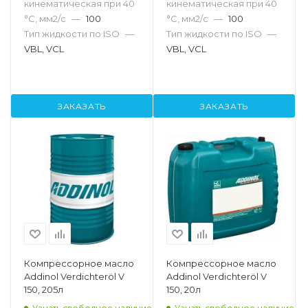
кинематическая при 40
кинематическая при 40
°С, мм2/с
—
100
°С, мм2/с
—
100
Тип жидкости по ISO
—
Тип жидкости по ISO
—
VBL, VCL
VBL, VCL
ЗАКАЗАТЬ
ЗАКАЗАТЬ
Компрессорное масло
Компрессорное масло
Addinol Verdichteröl V
Addinol Verdichteröl V
150, 205л
150, 20л
Узнать свободное наличие
Узнать свободное наличие