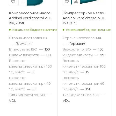
Компрессорное масло
Компрессорное масло
Addinol Verdichteröl VDL
Addinol Verdichteröl VDL
150, 205л
150, 20л
Узнать свободное наличие
Узнать свободное наличие
Страна изготовления
Страна изготовления
—
Германия
—
Германия
Вязкость по ISO
—
150
Вязкость по ISO
—
150
Индекс вязкости
—
99
Индекс вязкости
—
99
Вязкость
Вязкость
кинематическая при 100
кинематическая при 100
°С, мм2/с
—
15
°С, мм2/с
—
15
Вязкость
Вязкость
кинематическая при 40
кинематическая при 40
°С, мм2/с
—
151
°С, мм2/с
—
151
Тип жидкости по ISO
—
Тип жидкости по ISO
—
VDL
VDL