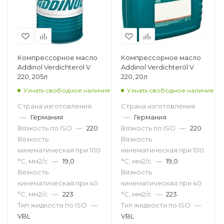
Компрессорное масло
Компрессорное масло
Addinol Verdichteröl V
Addinol Verdichteröl V
220, 205л
220, 20л
Узнать свободное наличие
Узнать свободное наличие
Страна изготовления
Страна изготовления
—
Германия
—
Германия
Вязкость по ISO
—
220
Вязкость по ISO
—
220
Вязкость
Вязкость
кинематическая при 100
кинематическая при 100
°С, мм2/с
—
19,0
°С, мм2/с
—
19,0
Вязкость
Вязкость
кинематическая при 40
кинематическая при 40
°С, мм2/с
—
223
°С, мм2/с
—
223
Тип жидкости по ISO
—
Тип жидкости по ISO
—
VBL
VBL