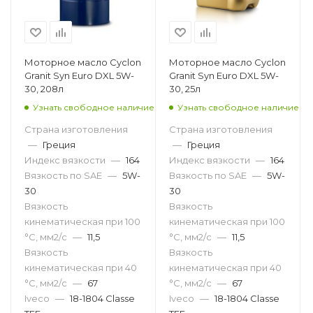
Моторное масло Cyclon
Моторное масло Cyclon
Granit Syn Euro DXL 5W-
Granit Syn Euro DXL 5W-
30, 208л
30, 25л
Узнать свободное наличие
Узнать свободное наличие
Страна изготовления
Страна изготовления
—
Греция
—
Греция
Индекс вязкости
—
164
Индекс вязкости
—
164
Вязкость по SAE
—
5W-
Вязкость по SAE
—
5W-
30
30
Вязкость
Вязкость
кинематическая при 100
кинематическая при 100
°С, мм2/с
—
11,5
°С, мм2/с
—
11,5
Вязкость
Вязкость
кинематическая при 40
кинематическая при 40
°С, мм2/с
—
67
°С, мм2/с
—
67
Iveco
—
18-1804 Classe
Iveco
—
18-1804 Classe