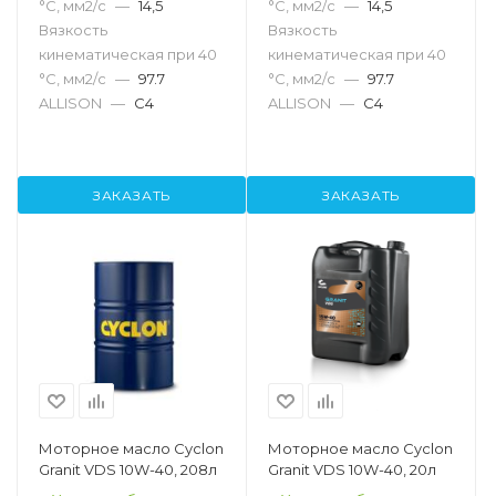
°С, мм2/с
—
14,5
°С, мм2/с
—
14,5
Вязкость
Вязкость
кинематическая при 40
кинематическая при 40
°С, мм2/с
—
97.7
°С, мм2/с
—
97.7
ALLISON
—
C4
ALLISON
—
C4
ЗАКАЗАТЬ
ЗАКАЗАТЬ
Моторное масло Cyclon
Моторное масло Cyclon
Granit VDS 10W-40, 208л
Granit VDS 10W-40, 20л