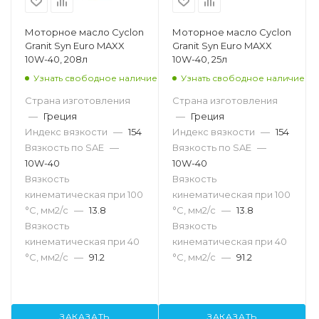
Моторное масло Cyclon
Моторное масло Cyclon
Granit Syn Euro MAXX
Granit Syn Euro MAXX
10W-40, 208л
10W-40, 25л
Узнать свободное наличие
Узнать свободное наличие
Страна изготовления
Страна изготовления
—
Греция
—
Греция
Индекс вязкости
—
154
Индекс вязкости
—
154
Вязкость по SAE
—
Вязкость по SAE
—
10W-40
10W-40
Вязкость
Вязкость
кинематическая при 100
кинематическая при 100
°С, мм2/с
—
13.8
°С, мм2/с
—
13.8
Вязкость
Вязкость
кинематическая при 40
кинематическая при 40
°С, мм2/с
—
91.2
°С, мм2/с
—
91.2
ЗАКАЗАТЬ
ЗАКАЗАТЬ