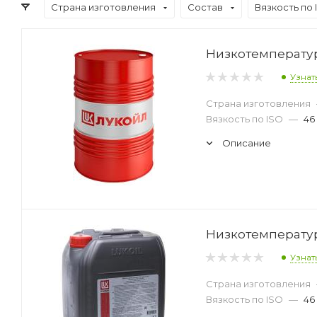
Страна изготовления
Состав
Вязкость по 
Низкотемператур
Узнат
Страна изготовления
Вязкость по ISO
—
46
Описание
Низкотемператур
Узнат
Страна изготовления
Вязкость по ISO
—
46