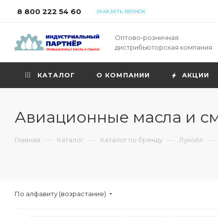
8 800 222 54 60
ЗАКАЗАТЬ ЗВОНОК
Оптово-розничная
дистрибьюторская компания
КАТАЛОГ
О КОМПАНИИ
АКЦИИ
Авиационные масла и с
—
—
—
—
Главная
Каталог
Каталог по бренду
Лукойл
По алфавиту (возрастание)