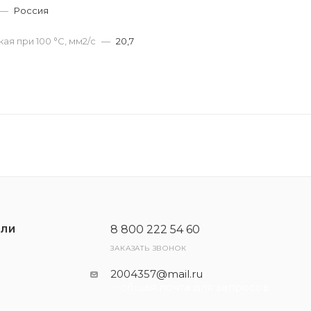
—
Россия
ая при 100 °С, мм2/с
—
20,7
8 800 222 54 60
ЕЛИ
ЗАКАЗАТЬ ЗВОНОК
2004357@mail.ru
- общая почта для запросов