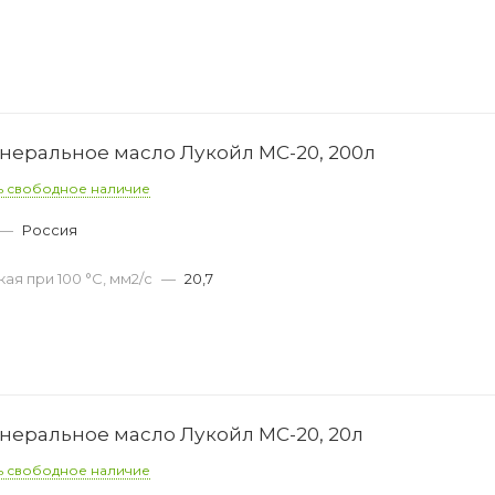
еральное масло Лукойл МС-20, 200л
ь свободное наличие
—
Россия
ая при 100 °С, мм2/с
—
20,7
еральное масло Лукойл МС-20, 20л
ь свободное наличие