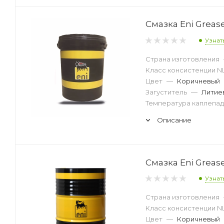
Смазка Eni Grease
Узнат
Страна изготовления
Класс консистенции N
Цвет
—
Коричневый
Загуститель
—
Литие
Температура каплепад
Описание
Смазка Eni Grease
Узнат
Страна изготовления
Класс консистенции N
Цвет
—
Коричневый