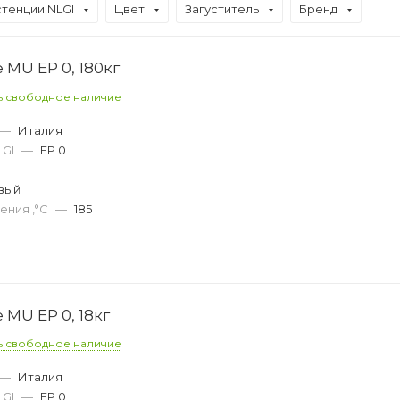
стенции NLGI
Цвет
Загуститель
Бренд
 MU EP 0, 180кг
ь свободное наличие
—
Италия
LGI
—
EP 0
вый
ения ,°C
—
185
 MU EP 0, 18кг
ь свободное наличие
—
Италия
LGI
—
EP 0