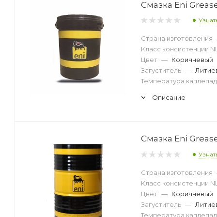
Смазка Eni Grease
Узнат
Страна изготовления
Класс консистенции N
Цвет
—
Коричневый
Загуститель
—
Литие
Температура каплепад
Описание
Смазка Eni Grease
Узнат
Страна изготовления
Класс консистенции N
Цвет
—
Коричневый
Загуститель
—
Литие
Температура каплепад