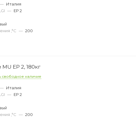
—
Италия
LGI
—
EP 2
вый
ения ,°C
—
200
 MU EP 2, 180кг
ь свободное наличие
—
Италия
LGI
—
EP 2
вый
ения ,°C
—
200