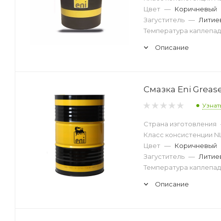
Цвет
—
Коричневый
Загуститель
—
Литие
Температура каплепад
Описание
Смазка Eni Grease
Узнат
Страна изготовления
Класс консистенции N
Цвет
—
Коричневый
Загуститель
—
Литие
Температура каплепад
Описание