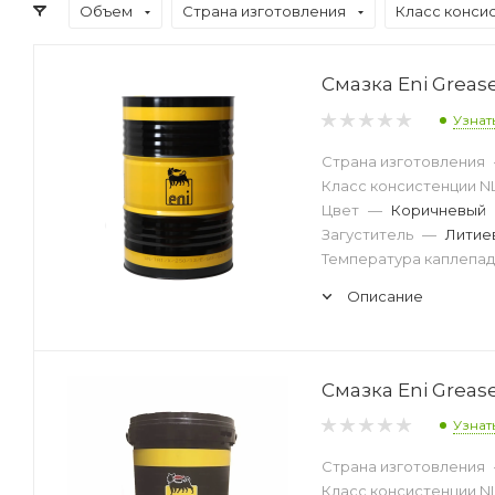
Объем
Страна изготовления
Класс конси
Смазка Eni Grease
Узнат
Страна изготовления
Класс консистенции N
Цвет
—
Коричневый
Загуститель
—
Литие
Температура каплепад
Описание
Смазка Eni Grease
Узнат
Страна изготовления
Класс консистенции N