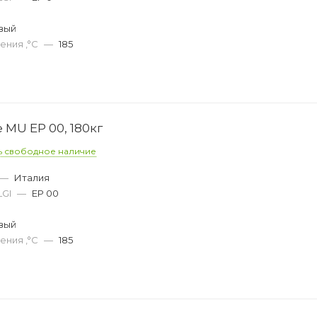
вый
ения ,°C
—
185
 MU EP 00, 180кг
ь свободное наличие
—
Италия
LGI
—
EP 00
вый
ения ,°C
—
185