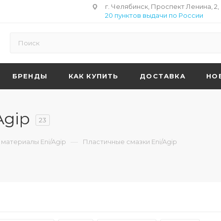
г. Челябинск, Проспект Ленина, 2,
20 пунктов выдачи по России
БРЕНДЫ
КАК КУПИТЬ
ДОСТАВКА
НО
Agip
23
—
материалы Eni/Agip
Пластичные смазки Eni/Agip