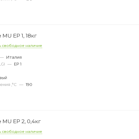
 MU EP 1, 18кг
ь свободное наличие
—
Италия
LGI
—
EP 1
вый
ения ,°C
—
190
 MU EP 2, 0,4кг
ь свободное наличие