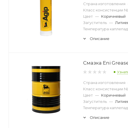
Страна изготовления
Класс консистенции N
Цвет
—
Коричневый
Загуститель
—
Литие
Температура каплепад
Описание
Смазка Eni Grease
Узнат
Страна изготовления
Класс консистенции N
Цвет
—
Коричневый
Загуститель
—
Литие
Температура каплепад
Описание