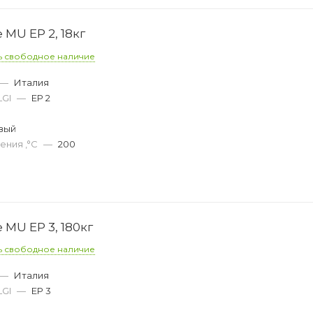
 MU EP 2, 18кг
ь свободное наличие
—
Италия
LGI
—
EP 2
вый
ения ,°C
—
200
 MU EP 3, 180кг
ь свободное наличие
—
Италия
LGI
—
EP 3