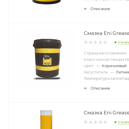
Описание
Смазка Eni Grease
Узнат
Страна изготовления
Класс консистенции N
Цвет
—
Коричневый
Загуститель
—
Литие
Температура каплепад
Описание
Смазка Eni Grease
Узнат