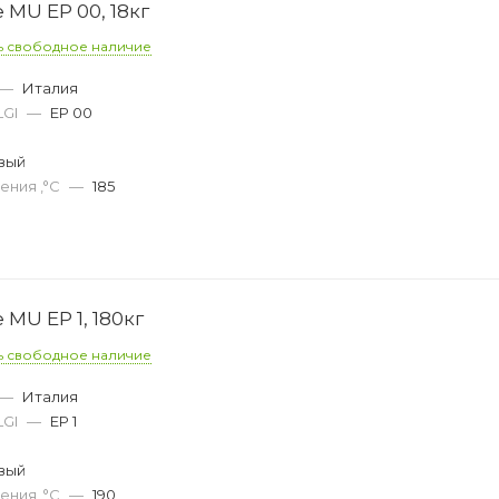
 MU EP 00, 18кг
ь свободное наличие
—
Италия
LGI
—
EP 00
вый
ения ,°C
—
185
 MU EP 1, 180кг
ь свободное наличие
—
Италия
LGI
—
EP 1
вый
ения ,°C
—
190