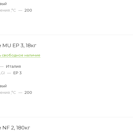
вый
ения ,°C
—
200
 MU EP 3, 18кг
ь свободное наличие
—
Италия
LGI
—
EP 3
вый
ения ,°C
—
200
 NF 2, 180кг