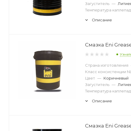
Загуститель
—
Литие
Температура каплепад
Описание
Смазка Eni Grease
Узнат
Страна изготовления
Класс консистенции N
Цвет
—
Коричневый
Загуститель
—
Литие
Температура каплепад
Описание
Смазка Eni Grease