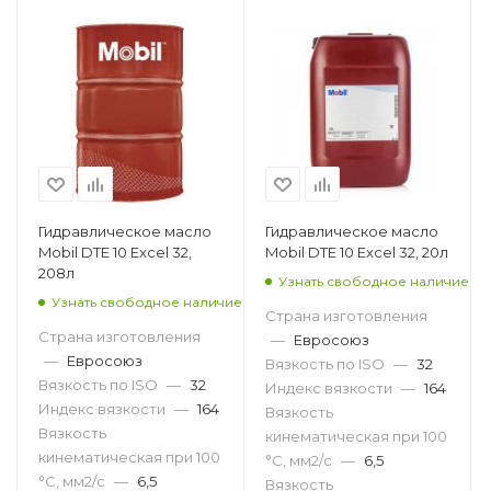
Гидравлическое масло
Гидравлическое масло
Mobil DTE 10 Excel 32,
Mobil DTE 10 Excel 32, 20л
208л
Узнать свободное наличие
Узнать свободное наличие
Страна изготовления
Страна изготовления
—
Евросоюз
—
Евросоюз
Вязкость по ISO
—
32
Вязкость по ISO
—
32
Индекс вязкости
—
164
Индекс вязкости
—
164
Вязкость
Вязкость
кинематическая при 100
кинематическая при 100
°С, мм2/с
—
6,5
°С, мм2/с
—
6,5
Вязкость