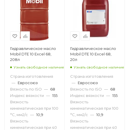
Гидравлическое масло
Гидравлическое масло
Mobil DTE 10 Excel 68,
Mobil DTE 10 Excel 68,
208л
20л
Узнать свободное наличие
Узнать свободное наличие
Страна изготовления
Страна изготовления
—
Евросоюз
—
Евросоюз
Вязкость по ISO
—
68
Вязкость по ISO
—
68
Индекс вязкости
—
155
Индекс вязкости
—
155
Вязкость
Вязкость
кинематическая при 100
кинематическая при 100
°С, мм2/с
—
10,9
°С, мм2/с
—
10,9
Вязкость
Вязкость
кинематическая при 40
кинематическая при 40