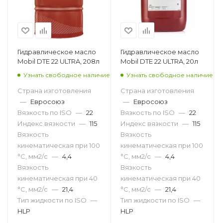
Гидравлическое масло
Гидравлическое масло
Mobil DTE 22 ULTRA, 208л
Mobil DTE 22 ULTRA, 20л
Узнать свободное наличие
Узнать свободное наличие
Страна изготовления
Страна изготовления
—
Евросоюз
—
Евросоюз
Вязкость по ISO
—
22
Вязкость по ISO
—
22
Индекс вязкости
—
115
Индекс вязкости
—
115
Вязкость
Вязкость
кинематическая при 100
кинематическая при 100
°С, мм2/с
—
4,4
°С, мм2/с
—
4,4
Вязкость
Вязкость
кинематическая при 40
кинематическая при 40
°С, мм2/с
—
21,4
°С, мм2/с
—
21,4
Тип жидкости по ISO
—
Тип жидкости по ISO
—
HLP
HLP