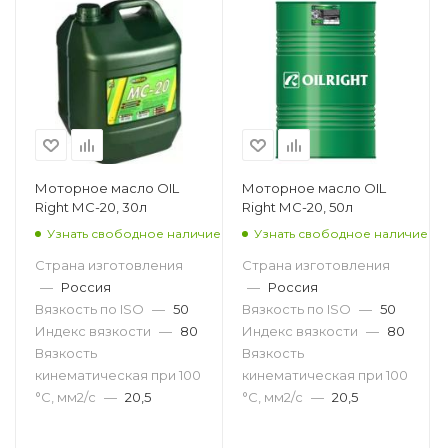
Моторное масло OIL
Моторное масло OIL
Right МС-20, 30л
Right МС-20, 50л
Узнать свободное наличие
Узнать свободное наличие
Страна изготовления
Страна изготовления
—
Россия
—
Россия
Вязкость по ISO
—
50
Вязкость по ISO
—
50
Индекс вязкости
—
80
Индекс вязкости
—
80
Вязкость
Вязкость
кинематическая при 100
кинематическая при 100
°С, мм2/с
—
20,5
°С, мм2/с
—
20,5