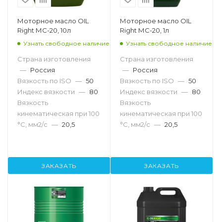
Моторное масло OIL
Моторное масло OIL
Right МС-20, 10л
Right МС-20, 1л
Узнать свободное наличие
Узнать свободное наличие
Страна изготовления
Страна изготовления
—
Россия
—
Россия
Вязкость по ISO
—
50
Вязкость по ISO
—
50
Индекс вязкости
—
80
Индекс вязкости
—
80
Вязкость
Вязкость
кинематическая при 100
кинематическая при 100
°С, мм2/с
—
20,5
°С, мм2/с
—
20,5
ЗАКАЗАТЬ
ЗАКАЗАТЬ