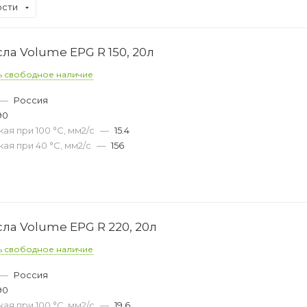
ости
а Volume EPG R 150, 20л
ь свободное наличие
—
Россия
90
ая при 100 °С, мм2/с
—
15.4
ая при 40 °С, мм2/с
—
156
ла Volume EPG R 220, 20л
ь свободное наличие
—
Россия
90
ая при 100 °С, мм2/с
—
19.6