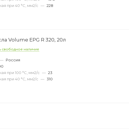
ая при 40 °С, мм2/с
—
228
ла Volume EPG R 320, 20л
ь свободное наличие
—
Россия
90
ая при 100 °С, мм2/с
—
23
ая при 40 °С, мм2/с
—
310