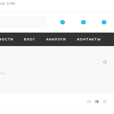
 оф. 308Б
0
0
0
ВОСТИ
БЛОГ
АНАЛОГИ
КОНТАКТЫ
сла