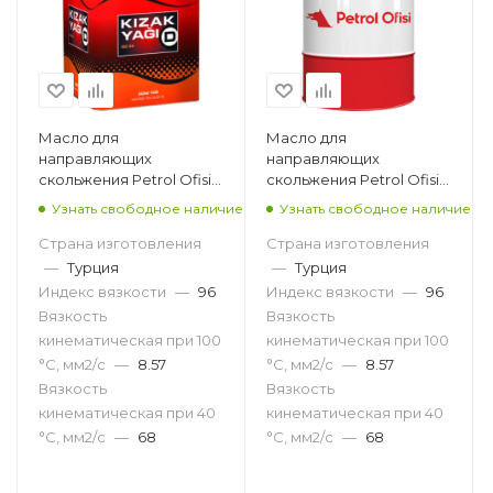
Масло для
Масло для
направляющих
направляющих
скольжения Petrol Ofisi
скольжения Petrol Ofisi
Kızak Yağı D 68, 15кг
Kızak Yağı D 68, 185кг
Узнать свободное наличие
Узнать свободное наличие
Страна изготовления
Страна изготовления
—
Турция
—
Турция
Индекс вязкости
—
96
Индекс вязкости
—
96
Вязкость
Вязкость
кинематическая при 100
кинематическая при 100
°С, мм2/с
—
8.57
°С, мм2/с
—
8.57
Вязкость
Вязкость
кинематическая при 40
кинематическая при 40
°С, мм2/с
—
68
°С, мм2/с
—
68