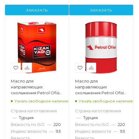
ЗАКАЗАТЬ
ЗАКАЗАТЬ
Масло для
Масло для
направляющих
направляющих
скольжения Petrol Ofisi
скольжения Petrol Ofisi
Kızak Yağı G 220, 15кг
Kızak Yağı G 220, 185кг
Узнать свободное наличие
Узнать свободное наличие
Страна изготовления
Страна изготовления
—
Турция
—
Турция
Вязкость по ISO
—
220
Вязкость по ISO
—
220
Индекс вязкости
—
93
Индекс вязкости
—
93
Вязкость
Вязкость