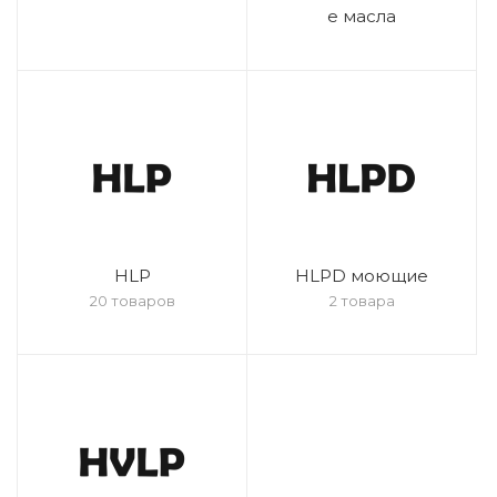
е масла
HLP
HLPD моющие
20 товаров
2 товара