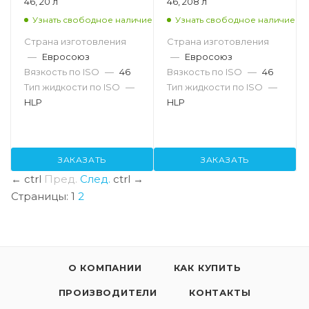
46, 20 л
46, 208 л
Узнать свободное наличие
Узнать свободное наличие
Страна изготовления
Страна изготовления
—
Евросоюз
—
Евросоюз
Вязкость по ISO
—
46
Вязкость по ISO
—
46
Тип жидкости по ISO
—
Тип жидкости по ISO
—
HLP
HLP
ЗАКАЗАТЬ
ЗАКАЗАТЬ
←
ctrl
Пред.
След.
ctrl
→
Страницы:
1
2
О КОМПАНИИ
КАК КУПИТЬ
ПРОИЗВОДИТЕЛИ
КОНТАКТЫ