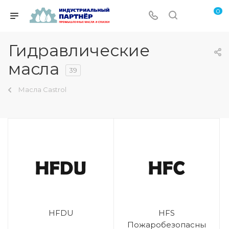
0
Гидравлические
масла
39
Масла Castrol
HFDU
HFS
Пожаробезопасны