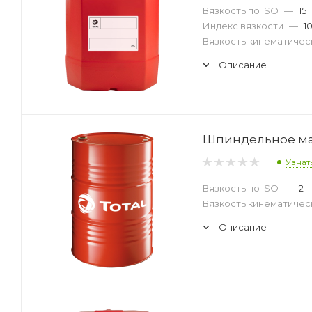
Вязкость по ISO
—
15
Индекс вязкости
—
1
Вязкость кинематическ
Описание
Шпиндельное масл
Узнат
Вязкость по ISO
—
2
Вязкость кинематическ
Описание