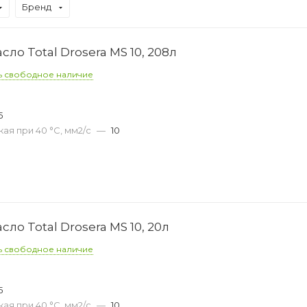
Бренд
о Total Drosera MS 10, 208л
ь свободное наличие
5
ая при 40 °С, мм2/с
—
10
о Total Drosera MS 10, 20л
ь свободное наличие
5
ая при 40 °С, мм2/с
—
10