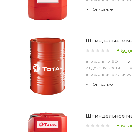
Описание
Шпиндельное масл
Узнат
Вязкость по ISO
—
15
Индекс вязкости
—
1
Вязкость кинематическ
Описание
Шпиндельное масл
Узнат