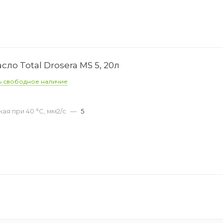
о Total Drosera MS 5, 20л
ь свободное наличие
ая при 40 °С, мм2/с
—
5