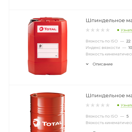
Шпиндельное масл
Узнат
Вязкость по ISO
—
22
Индекс вязкости
—
1
Вязкость кинематическ
Описание
Шпиндельное масл
Узнат
Вязкость по ISO
—
5
Вязкость кинематическ