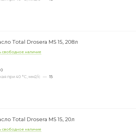
о Total Drosera MS 15, 208л
ь свободное наличие
00
ая при 40 °С, мм2/с
—
15
о Total Drosera MS 15, 20л
ь свободное наличие