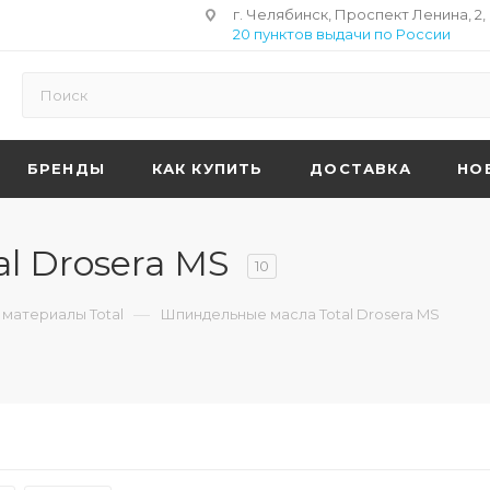
г. Челябинск, Проспект Ленина, 2,
20 пунктов выдачи по России
БРЕНДЫ
КАК КУПИТЬ
ДОСТАВКА
НО
l Drosera MS
10
—
материалы Total
Шпиндельные масла Total Drosera MS