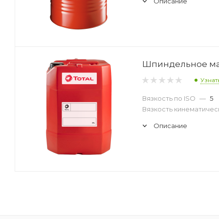
Описание
Шпиндельное масл
Узнат
Вязкость по ISO
—
5
Вязкость кинематическ
Описание