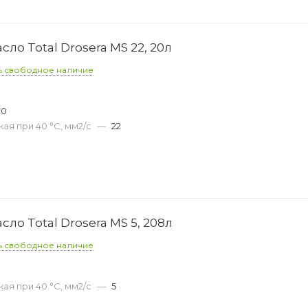
о Total Drosera MS 22, 20л
ь свободное наличие
00
ая при 40 °С, мм2/с
—
22
о Total Drosera MS 5, 208л
ь свободное наличие
ая при 40 °С, мм2/с
—
5