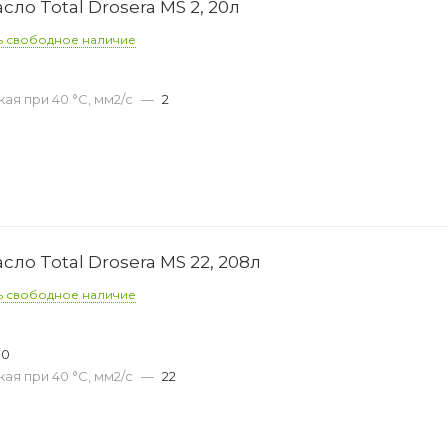
о Total Drosera MS 2, 20л
ь свободное наличие
ая при 40 °С, мм2/с
—
2
о Total Drosera MS 22, 208л
ь свободное наличие
00
ая при 40 °С, мм2/с
—
22