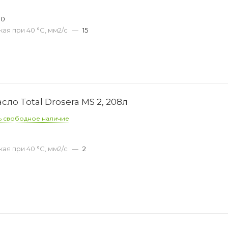
00
ая при 40 °С, мм2/с
—
15
о Total Drosera MS 2, 208л
ь свободное наличие
ая при 40 °С, мм2/с
—
2