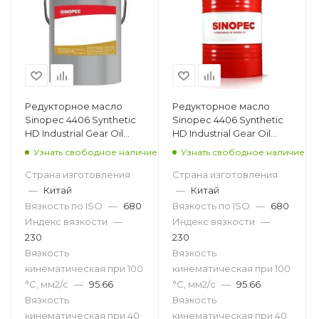
Редукторное масло
Редукторное масло
Sinopec 4406 Synthetic
Sinopec 4406 Synthetic
HD Industrial Gear Oil
HD Industrial Gear Oil
680, 18л
680, 200л
Узнать свободное наличие
Узнать свободное наличие
Страна изготовления
Страна изготовления
—
Китай
—
Китай
Вязкость по ISO
—
680
Вязкость по ISO
—
680
Индекс вязкости
—
Индекс вязкости
—
230
230
Вязкость
Вязкость
кинематическая при 100
кинематическая при 100
°С, мм2/с
—
95.66
°С, мм2/с
—
95.66
Вязкость
Вязкость
кинематическая при 40
кинематическая при 40