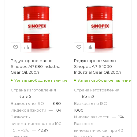
Редукторное масло
Редукторное масло
Sinopec AP 680 Industrial
Sinopec AP-S 1000
Gear Oil, 200л
Industrial Gear Oil, 200л
Узнать свободное наличие
Узнать свободное наличие
Страна изготовления
Страна изготовления
—
Китай
—
Китай
Вязкость по ISO
—
680
Вязкость по ISO
—
Индекс вязкости
—
104
1000
Вязкость
Индекс вязкости
—
174
кинематическая при 100
Вязкость
°С, мм2/с
—
42.97
кинематическая при 40
Вязкость
°С, мм2/с
—
1000