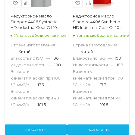
Редукторное масло
Редукторное масло
Sinopec 4406 Synthetic
Sinopec 4406 Synthetic
HD Industrial Gear Oil 100,
HD Industrial Gear Oil 100,
18л
200л
Узнать свободное наличие
Узнать свободное наличие
Страна изготовления
Страна изготовления
—
Китай
—
Китай
Вязкость по ISO
—
100
Вязкость по ISO
—
100
Индекс вязкости
—
188
Индекс вязкости
—
188
Вязкость
Вязкость
кинематическая при 100
кинематическая при 100
°С, мм2/с
—
17.3
°С, мм2/с
—
17.3
Вязкость
Вязкость
кинематическая при 40
кинематическая при 40
°С, мм2/с
—
101.5
°С, мм2/с
—
101.5
ЗАКАЗАТЬ
ЗАКАЗАТЬ