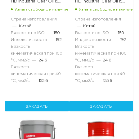
HD Industrial Gear Oil 150,
HD Industrial Gear Oil 150,
18л
200л
Узнать свободное наличие
Узнать свободное наличие
Страна изготовления
Страна изготовления
—
Китай
—
Китай
Вязкость по ISO
—
150
Вязкость по ISO
—
150
Индекс вязкости
—
192
Индекс вязкости
—
192
Вязкость
Вязкость
кинематическая при 100
кинематическая при 100
°С, мм2/с
—
24.6
°С, мм2/с
—
24.6
Вязкость
Вязкость
кинематическая при 40
кинематическая при 40
°С, мм2/с
—
155.6
°С, мм2/с
—
155.6
ЗАКАЗАТЬ
ЗАКАЗАТЬ