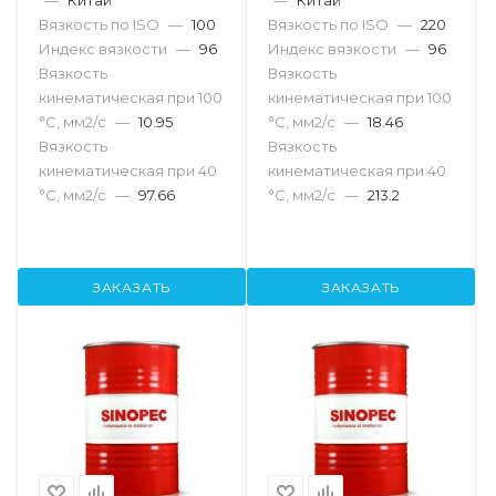
Вязкость по ISO
—
100
Вязкость по ISO
—
220
Индекс вязкости
—
96
Индекс вязкости
—
96
Вязкость
Вязкость
кинематическая при 100
кинематическая при 100
°С, мм2/с
—
10.95
°С, мм2/с
—
18.46
Вязкость
Вязкость
кинематическая при 40
кинематическая при 40
°С, мм2/с
—
97.66
°С, мм2/с
—
213.2
ЗАКАЗАТЬ
ЗАКАЗАТЬ