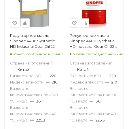
Редукторное масло
Редукторное масло
Sinopec 4406 Synthetic
Sinopec 4406 Synthetic
HD Industrial Gear Oil 220,
HD Industrial Gear Oil 220,
18л
200л
Узнать свободное наличие
Узнать свободное наличие
Страна изготовления
Страна изготовления
—
Китай
—
Китай
Вязкость по ISO
—
220
Вязкость по ISO
—
220
Индекс вязкости
—
210
Индекс вязкости
—
210
Вязкость
Вязкость
кинематическая при 100
кинематическая при 100
°С, мм2/с
—
36.1
°С, мм2/с
—
36.1
Вязкость
Вязкость
кинематическая при 40
кинематическая при 40
°С, мм2/с
—
225.3
°С, мм2/с
—
225.3