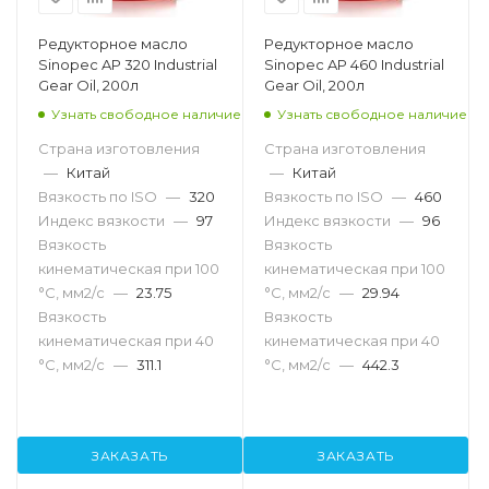
Редукторное масло
Редукторное масло
Sinopec AP 320 Industrial
Sinopec AP 460 Industrial
Gear Oil, 200л
Gear Oil, 200л
Узнать свободное наличие
Узнать свободное наличие
Страна изготовления
Страна изготовления
—
Китай
—
Китай
Вязкость по ISO
—
320
Вязкость по ISO
—
460
Индекс вязкости
—
97
Индекс вязкости
—
96
Вязкость
Вязкость
кинематическая при 100
кинематическая при 100
°С, мм2/с
—
23.75
°С, мм2/с
—
29.94
Вязкость
Вязкость
кинематическая при 40
кинематическая при 40
°С, мм2/с
—
311.1
°С, мм2/с
—
442.3
ЗАКАЗАТЬ
ЗАКАЗАТЬ