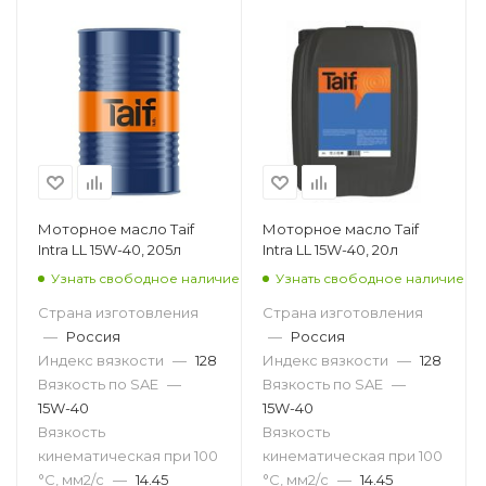
Моторное масло Taif
Моторное масло Taif
Intra LL 15W-40, 205л
Intra LL 15W-40, 20л
Узнать свободное наличие
Узнать свободное наличие
Страна изготовления
Страна изготовления
—
Россия
—
Россия
Индекс вязкости
—
128
Индекс вязкости
—
128
Вязкость по SAE
—
Вязкость по SAE
—
15W-40
15W-40
Вязкость
Вязкость
кинематическая при 100
кинематическая при 100
°С, мм2/с
—
14.45
°С, мм2/с
—
14.45