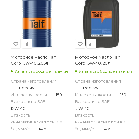
Моторное масло Taif
Моторное масло Taif
Coro 15W-40, 205л
Coro 15W-40, 20л
Узнать свободное наличие
Узнать свободное наличие
Страна изготовления
Страна изготовления
—
Россия
—
Россия
Индекс вязкости
—
150
Индекс вязкости
—
150
Вязкость по SAE
—
Вязкость по SAE
—
15W-40
15W-40
Вязкость
Вязкость
кинематическая при 100
кинематическая при 100
°С, мм2/с
—
14.6
°С, мм2/с
—
14.6