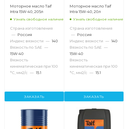
Моторное масло Taif
Моторное масло Taif
Intra 15W-40, 205л
Intra 15W-40, 20л
Узнать свободное наличие
Узнать свободное наличие
Страна изготовления
Страна изготовления
—
Россия
—
Россия
Индекс вязкости
—
140
Индекс вязкости
—
140
Вязкость по SAE
—
Вязкость по SAE
—
15W-40
15W-40
Вязкость
Вязкость
кинематическая при 100
кинематическая при 100
°С, мм2/с
—
15.1
°С, мм2/с
—
15.1
ЗАКАЗАТЬ
ЗАКАЗАТЬ