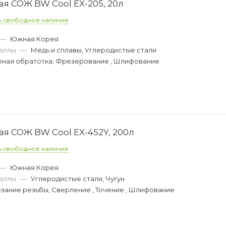
 СОЖ BW Cool EX-205, 20л
ь свободное наличие
—
Южная Корея
аллы
—
Медь и сплавы, Углеродистые стали
рная обратотка, Фрезерование , Шлифование
 СОЖ BW Cool EX-452Y, 200л
ь свободное наличие
—
Южная Корея
аллы
—
Углеродистые стали, Чугун
зание резьбы, Сверление , Точение , Шлифование