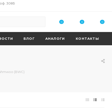
 оф. 308Б
0
0
0
ВОСТИ
БЛОГ
АНАЛОГИ
КОНТАКТЫ
uhmwoo (BWC)