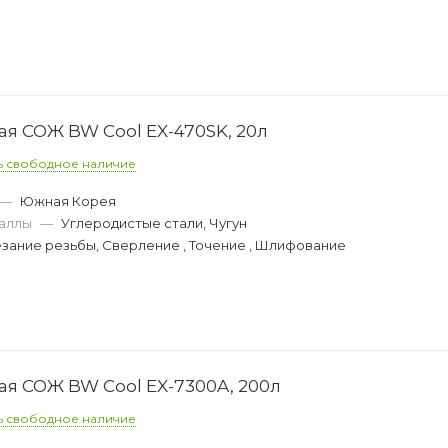
 СОЖ BW Cool EX-470SK, 20л
ь свободное наличие
—
Южная Корея
аллы
—
Углеродистые стали, Чугун
зание резьбы, Сверление , Точение , Шлифование
 СОЖ BW Cool EX-7300A, 200л
ь свободное наличие