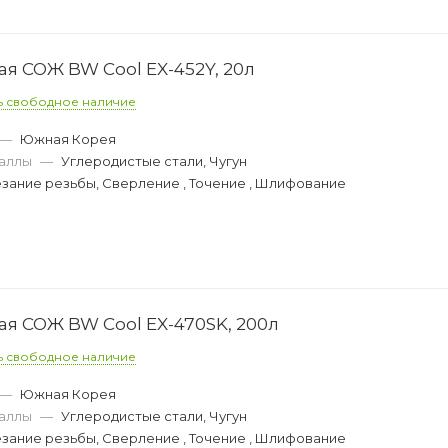
 СОЖ BW Cool EX-452Y, 20л
ь свободное наличие
—
Южная Корея
аллы
—
Углеродистые стали, Чугун
зание резьбы, Сверление , Точение , Шлифование
 СОЖ BW Cool EX-470SK, 200л
ь свободное наличие
—
Южная Корея
аллы
—
Углеродистые стали, Чугун
зание резьбы, Сверление , Точение , Шлифование