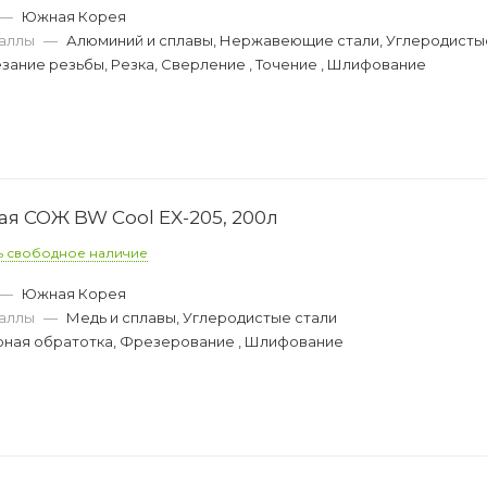
—
Южная Корея
аллы
—
Алюминий и сплавы, Нержавеющие стали, Углеродисты
зание резьбы, Резка, Сверление , Точение , Шлифование
 СОЖ BW Cool EX-205, 200л
ь свободное наличие
—
Южная Корея
аллы
—
Медь и сплавы, Углеродистые стали
рная обратотка, Фрезерование , Шлифование