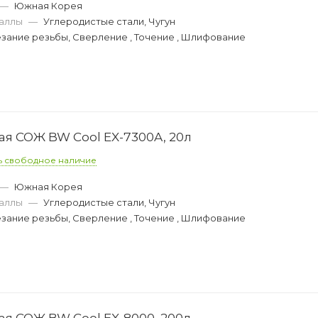
—
Южная Корея
аллы
—
Углеродистые стали, Чугун
зание резьбы, Сверление , Точение , Шлифование
 СОЖ BW Cool EX-7300A, 20л
ь свободное наличие
—
Южная Корея
аллы
—
Углеродистые стали, Чугун
зание резьбы, Сверление , Точение , Шлифование
 СОЖ BW Cool EX-8000, 200л