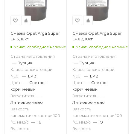
Смазка Opet Arga Super
Смазка Opet Arga Super
EP 3, 18кг
EPX 2, 18кг
Узнать свободное наличие
Узнать свободное наличие
Страна изготовления
Страна изготовления
—
Турция
—
Турция
Класс консистенции
Класс консистенции
NLGI
—
EP 3
NLGI
—
EP 2
Цвет
—
Светло-
Цвет
—
Светло-
коричневый
коричневый
Загуститель
—
Загуститель
—
Литиевое мыло
Литиевое мыло
Вязкость
Вязкость
кинематическая при 100
кинематическая при 100
°С, мм2/с
—
16
°С, мм2/с
—
19
Вязкость
Вязкость