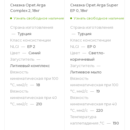
Смазка Opet Arga
Смазка Opet Arga Super
Complex 2, 18кг
EP 0, 18кг
Узнать свободное наличие
Узнать свободное наличие
Страна изготовления
Страна изготовления
—
Турция
—
Турция
Класс консистенции
Класс консистенции
NLGI
—
EP 2
NLGI
—
EP 0
Цвет
—
Синий
Цвет
—
Светло-
Загуститель
—
коричневый
Литиевый комплекс
Загуститель
—
Вязкость
Литиевое мыло
кинематическая при 100
Вязкость
°С, мм2/с
—
18
кинематическая при 100
Вязкость
°С, мм2/с
—
19
кинематическая при 40
Вязкость
°С, мм2/с
—
210
кинематическая при 40
°С, мм2/с
—
220
Температура
каплепадения ,°C
—
190