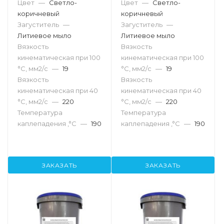
Цвет
—
Светло-
Цвет
—
Светло-
коричневый
коричневый
Загуститель
—
Загуститель
—
Литиевое мыло
Литиевое мыло
Вязкость
Вязкость
кинематическая при 100
кинематическая при 100
°С, мм2/с
—
19
°С, мм2/с
—
19
Вязкость
Вязкость
кинематическая при 40
кинематическая при 40
°С, мм2/с
—
220
°С, мм2/с
—
220
Температура
Температура
каплепадения ,°C
—
190
каплепадения ,°C
—
190
ЗАКАЗАТЬ
ЗАКАЗАТЬ