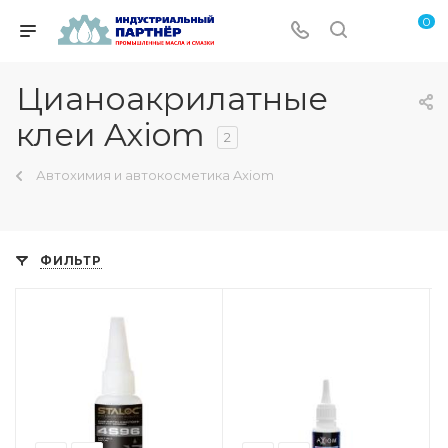
0
Цианоакрилатные
клеи Axiom
2
Автохимия и автокосметика Axiom
ФИЛЬТР