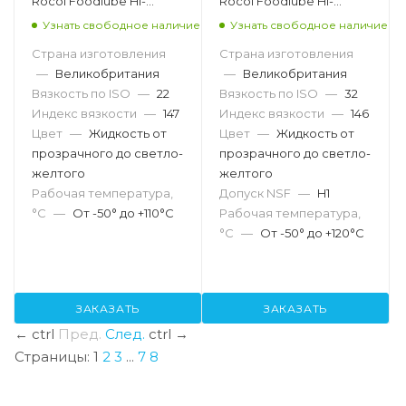
Rocol Foodlube Hi-
Rocol Foodlube Hi-
Power 22, 5л
Power 32, 200л
Узнать свободное наличие
Узнать свободное наличие
Страна изготовления
Страна изготовления
—
Великобритания
—
Великобритания
Вязкость по ISO
—
22
Вязкость по ISO
—
32
Индекс вязкости
—
147
Индекс вязкости
—
146
Цвет
—
Жидкость от
Цвет
—
Жидкость от
прозрачного до светло-
прозрачного до светло-
желтого
желтого
Рабочая температура,
Допуск NSF
—
H1
°С
—
От -50° до +110°С
Рабочая температура,
°С
—
От -50° до +120°С
ЗАКАЗАТЬ
ЗАКАЗАТЬ
←
ctrl
Пред.
След.
ctrl
→
Страницы:
1
2
3
...
7
8