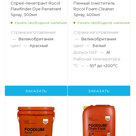
Спрей-пенетрант Rocol
Пенный очиститель
Flawfinder Dye Penetrant
Rocol Foam Cleaner
Spray, 300мл
Spray, 400мл
Узнать свободное наличие
Узнать свободное наличие
Страна изготовления
Страна изготовления
—
Великобритания
—
Великобритания
Цвет
—
Красный
Цвет
—
Белый
Допуск NSF
—
A1
Рабочая температура,
°С
—
- 50° до +200°C
ЗАКАЗАТЬ
ЗАКАЗАТЬ