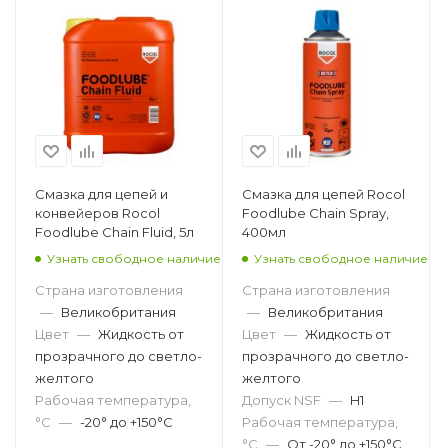
Смазка для цепей и
Смазка для цепей Rocol
конвейеров Rocol
Foodlube Chain Spray,
Foodlube Chain Fluid, 5л
400мл
Узнать свободное наличие
Узнать свободное наличие
Страна изготовления
Страна изготовления
—
Великобритания
—
Великобритания
Цвет
—
Жидкость от
Цвет
—
Жидкость от
прозрачного до светло-
прозрачного до светло-
желтого
желтого
Рабочая температура,
Допуск NSF
—
H1
°С
—
-20° до +150°C
Рабочая температура,
°С
—
От -20° до +150°C