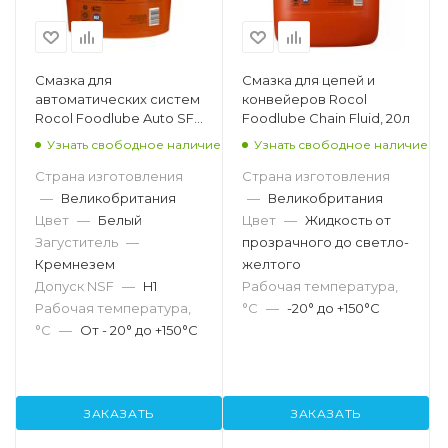
Смазка для
Смазка для цепей и
автоматических систем
конвейеров Rocol
Rocol Foodlube Auto SF,
Foodlube Chain Fluid, 20л
4кг
Узнать свободное наличие
Узнать свободное наличие
Страна изготовления
Страна изготовления
—
Великобритания
—
Великобритания
Цвет
—
Белый
Цвет
—
Жидкость от
Загуститель
—
прозрачного до светло-
Кремнезем
желтого
Допуск NSF
—
H1
Рабочая температура,
Рабочая температура,
°С
—
-20° до +150°C
°С
—
От - 20° до +150°C
ЗАКАЗАТЬ
ЗАКАЗАТЬ