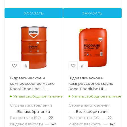
ЗАКАЗАТЬ
ЗАКАЗАТЬ
Гидравлическое и
Гидравлическое и
компрессорное масло
компрессорное масло
Rocol Foodlube Hi-
Rocol Foodlube Hi-
Power 22, 200л
Power 22, 20л
Узнать свободное наличие
Узнать свободное наличие
Страна изготовления
Страна изготовления
—
Великобритания
—
Великобритания
Вязкость по ISO
—
22
Вязкость по ISO
—
22
Индекс вязкости
—
147
Индекс вязкости
—
147