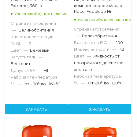
Extreme, 380гр
компрессорное масло
Rocol Foodlube Hi-
Узнать свободное наличие
Power 100, 200л
Узнать свободное наличие
Страна изготовления
Страна изготовления
—
Великобритания
—
Великобритания
Класс консистенции
Вязкость по ISO
—
100
NLGI
—
2
Индекс вязкости
—
142
Цвет
—
Бежевый
Цвет
—
Жидкость от
Загуститель
—
прозрачного до светло-
Бентонит
желтого
Допуск NSF
—
H1
Рабочая температура,
Рабочая температура,
°С
—
От -20° до +120°С
°С
—
от - 30° до +160°C
ЗАКАЗАТЬ
ЗАКАЗАТЬ