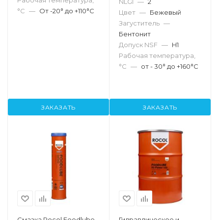
Рабочая температура,
NLGI
—
2
°С
—
От -20° до +110°C
Цвет
—
Бежевый
Загуститель
—
Бентонит
Допуск NSF
—
H1
Рабочая температура,
°С
—
от - 30° до +160°C
ЗАКАЗАТЬ
ЗАКАЗАТЬ
Смазка Rocol Foodlube
Гидравлическое и