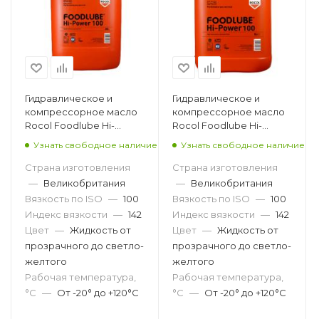
Гидравлическое и
Гидравлическое и
компрессорное масло
компрессорное масло
Rocol Foodlube Hi-
Rocol Foodlube Hi-
Power 100, 20л
Power 100, 5л
Узнать свободное наличие
Узнать свободное наличие
Страна изготовления
Страна изготовления
—
Великобритания
—
Великобритания
Вязкость по ISO
—
100
Вязкость по ISO
—
100
Индекс вязкости
—
142
Индекс вязкости
—
142
Цвет
—
Жидкость от
Цвет
—
Жидкость от
прозрачного до светло-
прозрачного до светло-
желтого
желтого
Рабочая температура,
Рабочая температура,
°С
—
От -20° до +120°С
°С
—
От -20° до +120°С